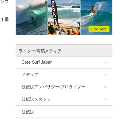
ウンズ
の１冊
ライター/寄稿メディア
Core Surf Japan
メディア
Naoya Kimoto
波伝説アンバサダー/プロライダー
mitsuteru Kamio
SURFMEDIA
波伝説スタッフ
Yasunari Inoue
Colors MAGAZINE
福島寿実子
波伝説
Yoshiyuki Obata
WAVAL
中浦“JET”章
☆加藤
arukasvision
嵯峨明日香
+☆maki☆+