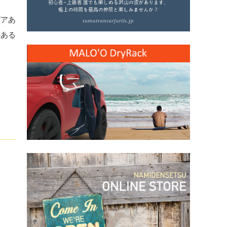
ビアあ
のある