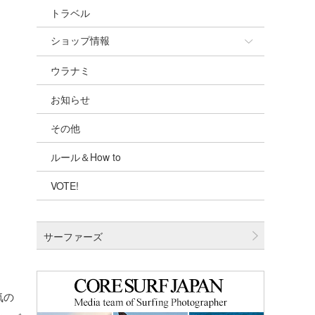
トラベル
ショップ情報
ウラナミ
ショップ情報
お知らせ
湘南
その他
千葉北
ルール＆How to
伊豆
VOTE!
千葉南
大阪
サーファーズ
四国
沖縄
気の