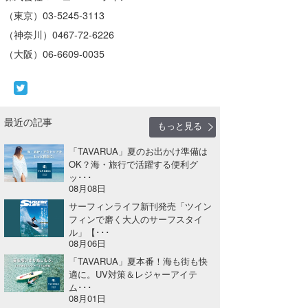
（東京）03-5245-3113
（神奈川）0467-72-6226
（大阪）06-6609-0035
最近の記事
もっと見る
「TAVARUA」夏のお出かけ準備は
OK？海・旅行で活躍する便利グ
ッ･･･
08月08日
サーフィンライフ新刊発売「ツイン
フィンで磨く大人のサーフスタイ
ル」【･･･
08月06日
「TAVARUA」夏本番！海も街も快
適に。UV対策＆レジャーアイテ
ム･･･
08月01日