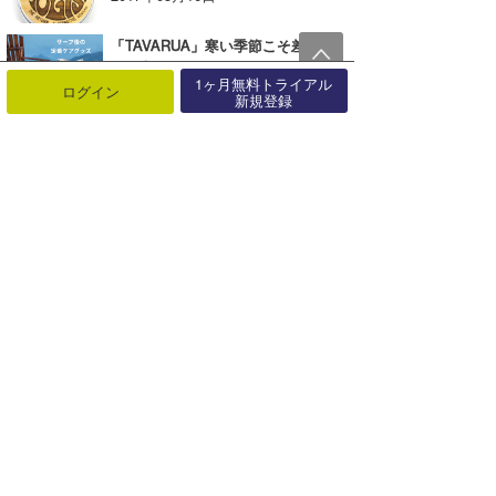
「TAVARUA」寒い季節こそ差がつく｜サーフ後ケア＆片付けアイテム【AD】
2026年01月17日
1ヶ月無料トライアル
ログイン
新規登録
MAGIC NUMBER®よりAUTUMN＆WINTERがローンチ！【AD】
2024年08月24日
「TAVARUA」リバーシブル UV サーフキャップが新登場！【AD】
2022年05月27日