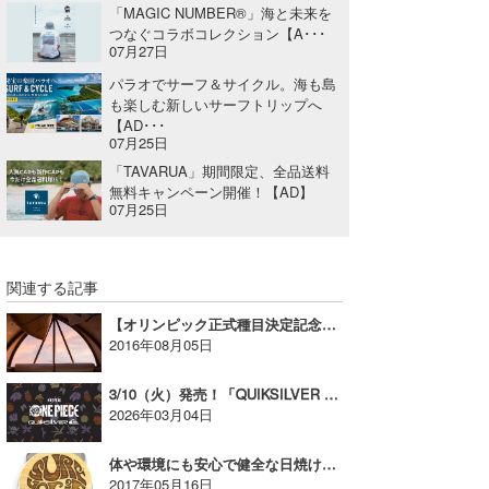
「MAGIC NUMBER®」海と未来を
つなぐコラボコレクション【A･･･
07月27日
パラオでサーフ＆サイクル。海も島
も楽しむ新しいサーフトリップへ
【AD･･･
07月25日
「TAVARUA」期間限定、全品送料
無料キャンペーン開催！【AD】
07月25日
関連する記事
【オリンピック正式種目決定記念】VISSLA LUCKY BOX 2016キャンペーン！【広告】
2016年08月05日
3/10（火）発売！「QUIKSILVER x ONE PIECE」コレクション【AD】
2026年03月04日
体や環境にも安心で健全な日焼け止めサーフヨギ！【広告】
2017年05月16日