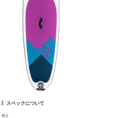
wanda
予報士 hiro.
banpaku
Mr.K
chappy
Romisea
スペックについて
長さ