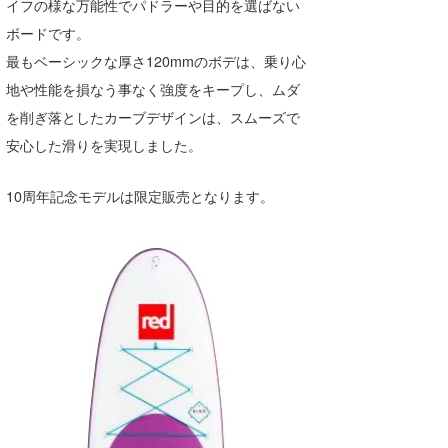
イフの様な万能性でパドラーや目的を選ばない
たっちー
ボードです。
最もベーシックな厚さ120mmのボデは、乗り心
ハンマー
地や性能を損なう事なく強度をキープし、ムダ
まっきー
を削ぎ落としたカーブデザインは、スムーズで
安心した滑りを実現しました。
三輪予報士
小川予報士
10周年記念モデルは限定販売となります。
上田純子
上條将美
唐澤予報士
SancheZ
ゴン
米山予報士