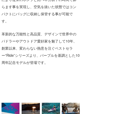
Core Surf Japan
らます事を実現し、空気を抜いた状態ではコン
パクトにバッグに収納し保管する事が可能で
メディア
Naoya Kimoto
す。
波伝説アンバサダー/プロライダー
mitsuteru Kamio
SURFMEDIA
革新的な万能性と高品質、デザインで世界中の
波伝説スタッフ
Yasunari Inoue
Colors MAGAZINE
福島寿実子
パドラーやアウトドア愛好家を魅了して10年、
Yoshiyuki Obata
WAVAL
中浦“JET”章
☆加藤
波伝説
創業以来、変わらない熱意を注ぐベストセラ
ー“Ride”シリーズより、パープルを基調とした10
arukasvision
嵯峨明日香
+☆maki☆+
周年記念モデルが登場です。
DELTA FORCE SURF
進士剛光
Aichan
CBA Films
田原啓江
chan-U
熊谷素子
植村未来
ECE
NOBUFUKU
G◎Da
大野”MAR”修聖
H