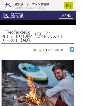
波伝説 サーフィン波情報
開く
波の情報を波伝説アプリでみる
MENU
ニュース
ヘルプ
マイホーム
『RedPaddleCo（レッドパド
Core Surf Japan
ル）』より10周年記念モデルがリ
ログイン
リース！【AD】
コンテスト
新規会員登録
波伝説AD
2018.06.28
ファッション/グッズ
波情報･概況
アート＆エンタメ
波予想ツール
WAVE HUNTER
コラム
気象情報
トラベル
ニュース
ショップ情報
サーフィンエリアガイド
ショップ情報
ウラナミ
会員メニュー