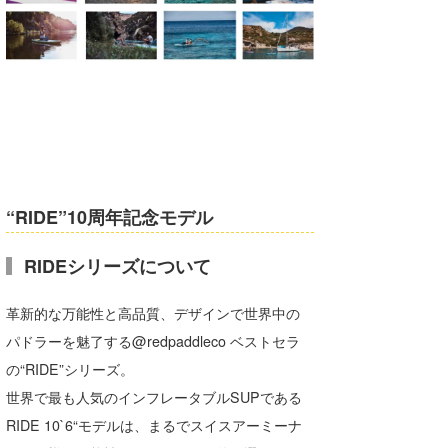
喜納海人
KID
KOBU
KY
MIN
mitz
“RIDE”10周年記念モデル
OYZ
RIDEシリーズについて
S.K
Soulman
革新的な万能性と高品質、デザインで世界中の
パドラーを魅了する@redpaddleco ベストセラ
VAGY
の“RIDE”シリーズ。
waka☆=
世界で最も人気のインフレータブルSUPである
RIDE 10`6“モデルは、まるでスイスアーミーナ
YUKI☆