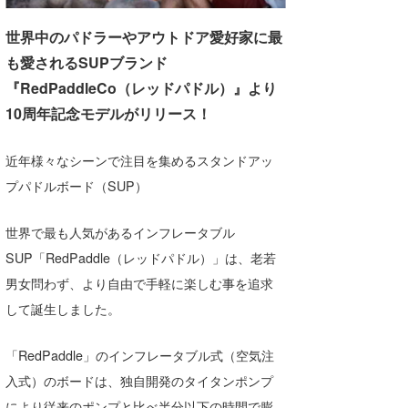
湘南
お知らせ
今月のプレゼント
世界中のパドラーやアウトドア愛好家に最
千葉北
その他
も愛されるSUPブランド
『RedPaddleCo（レッドパドル）』より
伊豆
ルール＆How to
10周年記念モデルがリリース！
千葉南
VOTE!
近年様々なシーンで注目を集めるスタンドアッ
大阪
プパドルボード（SUP）
サーファーズ
四国
世界で最も人気があるインフレータブル
沖縄
SUP「RedPaddle（レッドパドル）」は、老若
男女問わず、より自由で手軽に楽しむ事を追求
して誕生しました。
「RedPaddle」のインフレータブル式（空気注
入式）のボードは、独自開発のタイタンポンプ
ライター/寄稿メディア
により従来のポンプと比べ半分以下の時間で膨