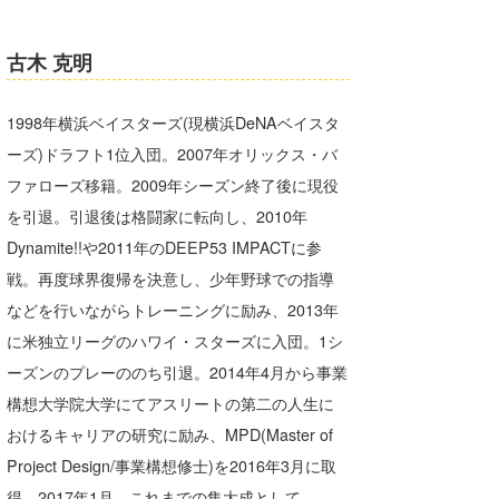
古木 克明
1998年横浜ベイスターズ(現横浜DeNAベイスタ
ーズ)ドラフト1位入団。2007年オリックス・バ
ファローズ移籍。2009年シーズン終了後に現役
を引退。引退後は格闘家に転向し、2010年
Dynamite!!や2011年のDEEP53 IMPACTに参
戦。再度球界復帰を決意し、少年野球での指導
などを行いながらトレーニングに励み、2013年
に米独立リーグのハワイ・スターズに入団。1シ
ーズンのプレーののち引退。2014年4月から事業
構想大学院大学にてアスリートの第二の人生に
おけるキャリアの研究に励み、MPD(Master of
Project Design/事業構想修士)を2016年3月に取
得。2017年1月、これまでの集大成として、