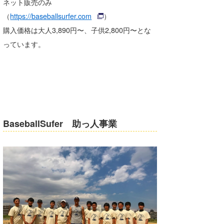
ネット販売のみ
たっちー
（
https://baseballsurfer.com
）
購入価格は大人3,890円〜、子供2,800円〜とな
ハンマー
っています。
まっきー
三輪予報士
小川予報士
上田純子
BaseballSufer 助っ人事業
上條将美
唐澤予報士
SancheZ
ゴン
米山予報士