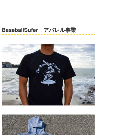
Core Surf Japan
メディア
Naoya Kimoto
BaseballSufer アパレル事業
波伝説アンバサダー/プロライダー
mitsuteru Kamio
SURFMEDIA
波伝説スタッフ
Yasunari Inoue
Colors MAGAZINE
福島寿実子
Yoshiyuki Obata
WAVAL
中浦“JET”章
☆加藤
波伝説
arukasvision
嵯峨明日香
+☆maki☆+
DELTA FORCE SURF
進士剛光
Aichan
CBA Films
田原啓江
chan-U
熊谷素子
植村未来
ECE
NOBUFUKU
G◎Da
大野”MAR”修聖
H