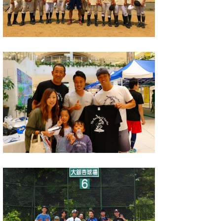
wanda
予報士 hiro.
banpaku
Mr.K
chappy
Romisea