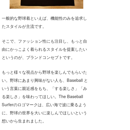
湘南
お知らせ
今月のプレゼント
千葉北
その他
一般的な野球着といえば、機能性のみを追求し
たスタイルが主流です。
伊豆
ルール＆How to
千葉南
VOTE!
そこで、ファッション性にも注目し、もっと自
由にかっこよく着られるスタイルを提案したい
大阪
というのが、ブランドコンセプトです。
サーファーズ
四国
もっと様々な視点から野球を楽しんでもらいた
沖縄
い。野球にあまり興味がない人も、Baseball と
いう言葉に親近感をもち、「する楽しさ」「み
る楽しさ」を味わってほしい。The Baseball
Surferのロゴマークは、広い海で波に乗るよう
に、野球の世界を大いに楽しんでほしいという
想いから生まれました。
ライター/寄稿メディア