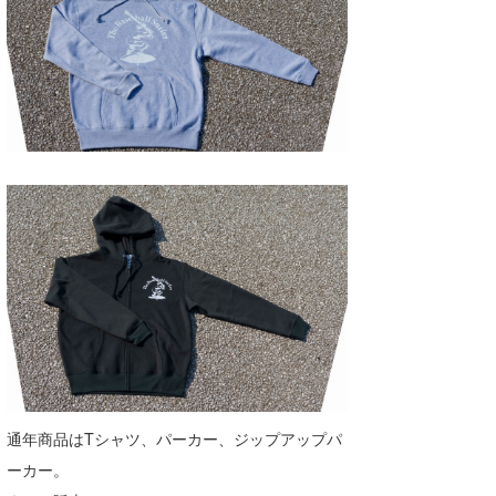
喜納海人
KID
KOBU
KY
MIN
mitz
OYZ
S.K
Soulman
VAGY
waka☆=
通年商品はTシャツ、パーカー、ジップアップパ
ーカー。
YUKI☆