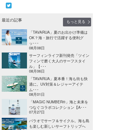
最近の記事
もっと見る
「TAVARUA」夏のお出かけ準備は
OK？海・旅行で活躍する便利グ
ッ･･･
08月08日
サーフィンライフ新刊発売「ツイン
フィンで磨く大人のサーフスタイ
ル」【･･･
08月06日
「TAVARUA」夏本番！海も街も快
適に。UV対策＆レジャーアイテ
ム･･･
08月01日
「MAGIC NUMBER®」海と未来を
つなぐコラボコレクション【A･･･
07月27日
パラオでサーフ＆サイクル。海も島
も楽しむ新しいサーフトリップへ