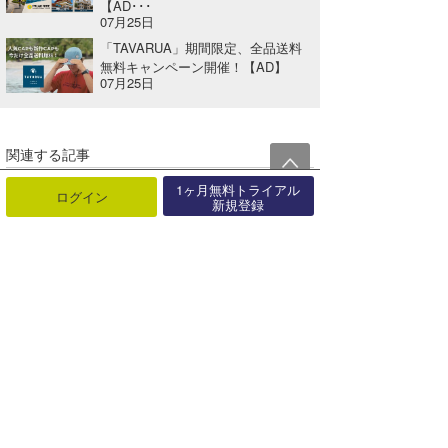
【AD･･･
07月25日
「TAVARUA」期間限定、全品送料
無料キャンペーン開催！【AD】
07月25日
関連する記事
MAGIC NUMBERの人気シリーズ”SEE YOU IN THE WATER”店舗限定アイテムをリリース【AD】
1ヶ月無料トライアル
ログイン
新規登録
2022年04月19日
「稲葉玲王」が愛⽤！『GOTCHAWETSUITS』 新プロジェクト開始！【AD】
2024年07月27日
Hurley ジョン・ジョン・フローレンス Twelve Tシャツ発売開始【広告】
2016年11月30日
INSPが2023年初となる春物コレクションをローンチ！【AD】
2023年01月26日
ケリー・スレーターの新プロジェクトENDORFINS（エンダーフィン）に世界が注目【AD】