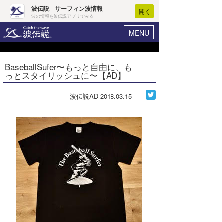
波伝説 サーフィン波情報
開く
波の情報を波伝説アプリでみる
MENU
ニュース
ヘルプ
マイホーム
BaseballSufer〜もっと自由に、も
Core Surf Japan
っとスタイリッシュに〜【AD】
ログイン
コンテスト
新規会員登録
波伝説AD
2018.03.15
ファッション/グッズ
波情報･概況
アート＆エンタメ
波予想ツール
WAVE HUNTER
コラム
気象情報
トラベル
ニュース
ショップ情報
サーフィンエリアガイド
ショップ情報
ウラナミ
会員メニュー