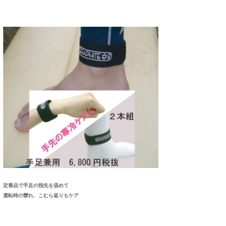
Core Surf Japan
メディア
Naoya Kimoto
波伝説アンバサダー/プロライダー
mitsuteru Kamio
SURFMEDIA
波伝説スタッフ
Yasunari Inoue
Colors MAGAZINE
福島寿実子
Yoshiyuki Obata
WAVAL
中浦“JET”章
☆加藤
波伝説
arukasvision
嵯峨明日香
+☆maki☆+
DELTA FORCE SURF
進士剛光
Aichan
CBA Films
田原啓江
chan-U
熊谷素子
植村未来
ECE
定番品で手足の指先を温めて
運転時の攣れ、こむら返りもケア
NOBUFUKU
G◎Da
大野”MAR”修聖
H