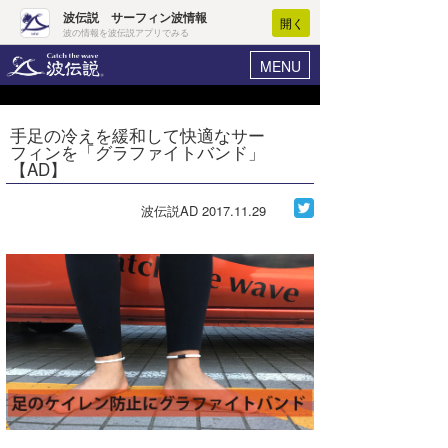
波伝説 サーフィン波情報
開く
波の情報を波伝説アプリでみる
MENU
ニュース
ヘルプ
マイホーム
手足の冷えを緩和して快適なサー
Core Surf Japan
フィンを「グラファイトバンド」
ログイン
【AD】
コンテスト
新規会員登録
波伝説AD
2017.11.29
ファッション/グッズ
波情報･概況
アート＆エンタメ
波予想ツール
WAVE HUNTER
コラム
気象情報
トラベル
ニュース
ショップ情報
サーフィンエリアガイド
ショップ情報
ウラナミ
会員メニュー