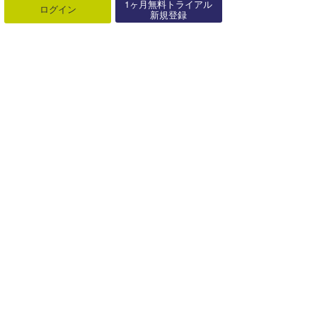
1ヶ月無料トライアル
【湘南T-SITE】サプリメントブランド「HALEO」の期間限定店がオープン！【AD】
ログイン
新規登録
2018年07月14日
多くの方が使って実感！『グラファイトバンド』は長く海にはいる方にお勧めです！【AD】
2020年02月13日