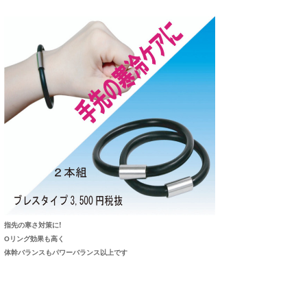
喜納海人
KID
KOBU
KY
MIN
mitz
OYZ
S.K
Soulman
指先の寒さ対策に!
Оリング効果も高く
VAGY
体幹バランスもパワーバランス以上です
waka☆=
YUKI☆