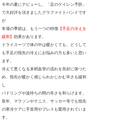
今年の夏にデビューし、「足のケイレン予防」
湘南
お知らせ
今月のプレゼント
で大好評を頂きましたグラファイトバンドです
千葉北
その他
が
伊豆
冬場の季節は、もう一つの特徴
【手足の冷えを
ルール＆How to
緩和】
効果があります。
千葉南
VOTE!
ドライスーツで体の中は暖かくても、どうして
大阪
も手足の指先の冷えにお悩みの方も多いと思い
ます。
サーファーズ
四国
冷えて悪くなる末梢血管の流れを良好に保つた
沖縄
め、指先が暖かく感じられかじかむ辛さも緩和
し
パドリングや波待ちの間の辛さを和らげます。
長年、マラソンやテニス、サッカー等でも指先
の寒冷ケアに手首用やブレスも愛用されていま
す。
ライター/寄稿メディア