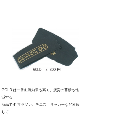
wanda
予報士 hiro.
banpaku
Mr.K
chappy
Romisea
GOLD は一番血流効果も高く、疲労の蓄積も軽
減する
商品です マラソン、テニス、サッカーなど連続
して