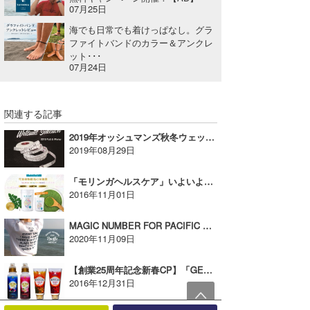
07月25日
海でも日常でも着けっぱなし。グラ
ファイトバンドのカラー＆アンクレ
ット･･･
07月24日
関連する記事
2019年オッシュマンズ秋冬ウェットスーツオーダーフェアが開始！【AD】
2019年08月29日
「モリンガヘルスケア」いよいよ本日11/1発売開始！【広告】
2016年11月01日
MAGIC NUMBER FOR PACIFIC DRIVE-IN 11.9(MON) Release!!【AD】
2020年11月09日
【創業25周年記念新春CP】「GELALDO」アロマウェット+ホットジェルセット 各5名様
2016年12月31日