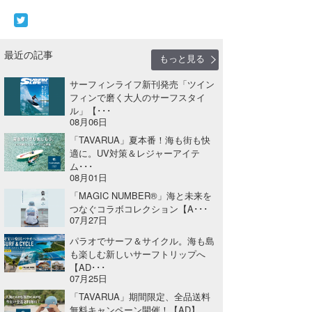
最近の記事
もっと見る
サーフィンライフ新刊発売「ツイン
フィンで磨く大人のサーフスタイ
ル」【･･･
08月06日
「TAVARUA」夏本番！海も街も快
適に。UV対策＆レジャーアイテ
ム･･･
08月01日
「MAGIC NUMBER®」海と未来を
つなぐコラボコレクション【A･･･
07月27日
パラオでサーフ＆サイクル。海も島
も楽しむ新しいサーフトリップへ
【AD･･･
07月25日
「TAVARUA」期間限定、全品送料
無料キャンペーン開催！【AD】