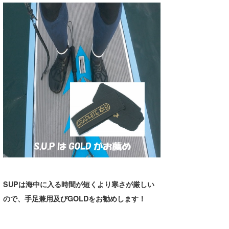
たっちー
ハンマー
まっきー
三輪予報士
小川予報士
上田純子
上條将美
唐澤予報士
SancheZ
SUPは海中に入る時間が短くより寒さが厳しい
ので、手足兼用及びGOLDをお勧めします！
ゴン
米山予報士