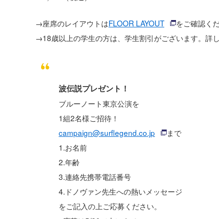
→座席のレイアウトは
FLOOR LAYOUT
をご確認く
→18歳以上の学生の方は、学生割引がございます。詳
波伝説プレゼント！
ブルーノート東京公演を
1組2名様ご招待！
campaign@surflegend.co.jp
まで
1.お名前
2.年齢
3.連絡先携帯電話番号
4.ドノヴァン先生への熱いメッセージ
をご記入の上ご応募ください。