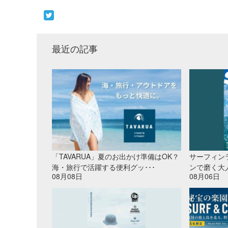
最近の記事
「TAVARUA」夏のお出かけ準備はOK？
サーフィン
海・旅行で活躍する便利グッ･･･
ンで磨く大
08月08日
08月06日