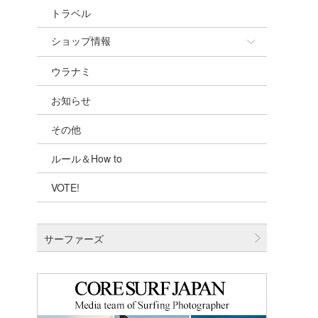
トラベル
ショップ情報
ウラナミ
ショップ情報
お知らせ
湘南
その他
千葉北
ルール＆How to
伊豆
VOTE!
千葉南
大阪
サーファーズ
四国
沖縄