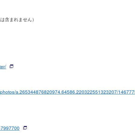
食代は含まれません）
er/
ial/photos/a.265344876820974.64586.220322551323207/14677
547997700