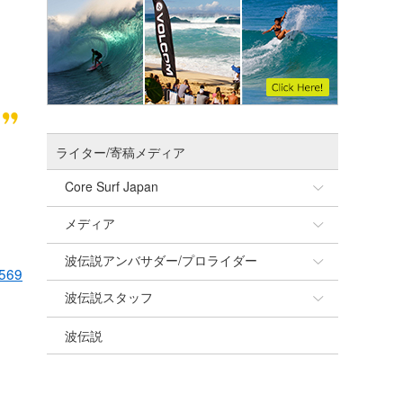
ライター/寄稿メディア
Core Surf Japan
メディア
Naoya Kimoto
波伝説アンバサダー/プロライダー
mitsuteru Kamio
SURFMEDIA
7569
波伝説スタッフ
Yasunari Inoue
Colors MAGAZINE
福島寿実子
波伝説
Yoshiyuki Obata
WAVAL
中浦“JET”章
☆加藤
arukasvision
嵯峨明日香
+☆maki☆+