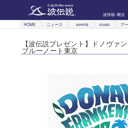
波情報･概況
HOME
ニュース
events
music
ア
【波伝説プレゼント】ドノヴァン
ブルーノート東京