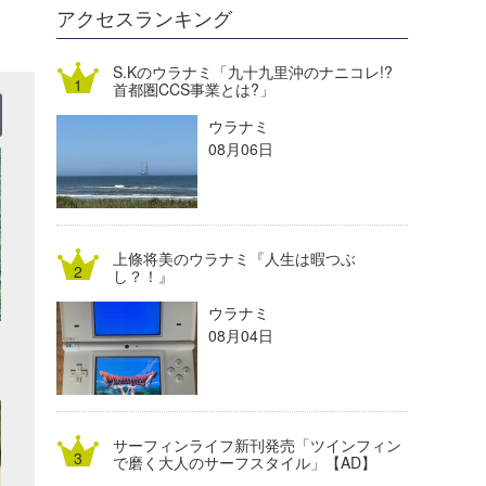
DELTA FORCE SURF
進士剛光
Aichan
アクセスランキング
CBA Films
田原啓江
chan-U
S.Kのウラナミ「九十九里沖のナニコレ!?
首都圏CCS事業とは?」
熊谷素子
植村未来
ECE
ウラナミ
NOBUFUKU
G◎Da
08月06日
大野”MAR”修聖
H
喜納海人
KID
上條将美のウラナミ『人生は暇つぶ
KOBU
し？！』
ウラナミ
KY
08月04日
MIN
mitz
サーフィンライフ新刊発売「ツインフィン
OYZ
で磨く大人のサーフスタイル」【AD】