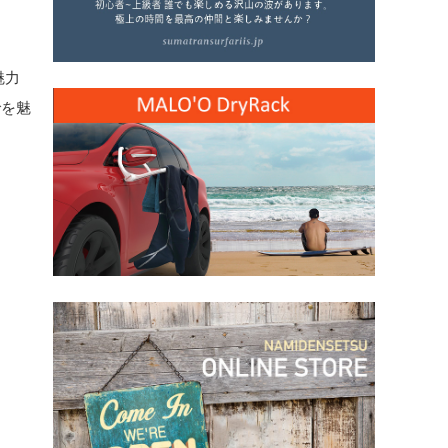
魅力
でを魅