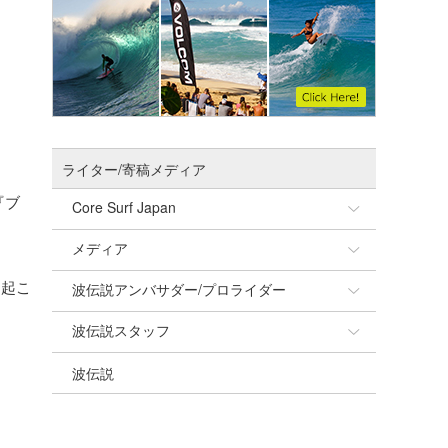
ライター/寄稿メディア
『ブ
Core Surf Japan
メディア
Naoya Kimoto
き起こ
波伝説アンバサダー/プロライダー
mitsuteru Kamio
SURFMEDIA
波伝説スタッフ
Yasunari Inoue
Colors MAGAZINE
福島寿実子
波伝説
Yoshiyuki Obata
WAVAL
中浦“JET”章
☆加藤
arukasvision
嵯峨明日香
+☆maki☆+