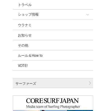
トラベル
ショップ情報
ウラナミ
ショップ情報
お知らせ
湘南
その他
千葉北
ルール＆How to
伊豆
VOTE!
千葉南
大阪
サーファーズ
四国
沖縄