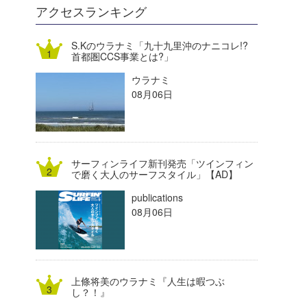
DELTA FORCE SURF
進士剛光
Aichan
アクセスランキング
CBA Films
田原啓江
chan-U
S.Kのウラナミ「九十九里沖のナニコレ!?
首都圏CCS事業とは?」
熊谷素子
植村未来
ECE
ウラナミ
NOBUFUKU
G◎Da
08月06日
大野”MAR”修聖
H
喜納海人
KID
サーフィンライフ新刊発売「ツインフィン
KOBU
で磨く大人のサーフスタイル」【AD】
publications
KY
08月06日
MIN
mitz
上條将美のウラナミ『人生は暇つぶ
OYZ
し？！』