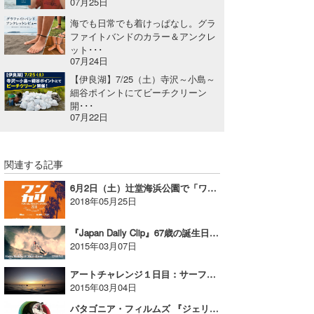
07月25日
wanda
海でも日常でも着けっぱなし。グラ
ファイトバンドのカラー＆アンクレ
ット･･･
予報士 hiro.
07月24日
【伊良湖】7/25（土）寺沢～小島～
banpaku
細谷ポイントにてビーチクリーン
開･･･
Mr.K
07月22日
chappy
関連する記事
Romisea
6月2日（土）辻堂海浜公園で「ワンカリ」イベント開催！波伝説ブースも出店！
2018年05月25日
『Japan Daily Clip』67歳の誕生日を迎えたカワイミキオさん
2015年03月07日
アートチャレンジ１日目：サーフィンとは？
2015年03月04日
パタゴニア・フィルムズ 『ジェリー・ロペスの陰と陽』フィルムイベントを開催！【AD】