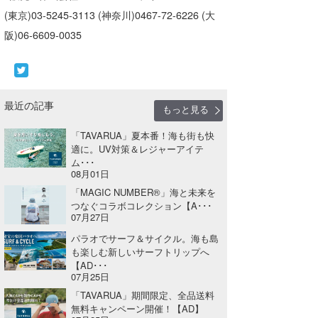
(東京)03-5245-3113 (神奈川)0467-72-6226 (大
たっちー
阪)06-6609-0035
ハンマー
まっきー
最近の記事
三輪予報士
もっと見る
「TAVARUA」夏本番！海も街も快
小川予報士
適に。UV対策＆レジャーアイテ
ム･･･
上田純子
08月01日
「MAGIC NUMBER®」海と未来を
上條将美
つなぐコラボコレクション【A･･･
07月27日
唐澤予報士
パラオでサーフ＆サイクル。海も島
も楽しむ新しいサーフトリップへ
SancheZ
【AD･･･
07月25日
ゴン
「TAVARUA」期間限定、全品送料
無料キャンペーン開催！【AD】
米山予報士