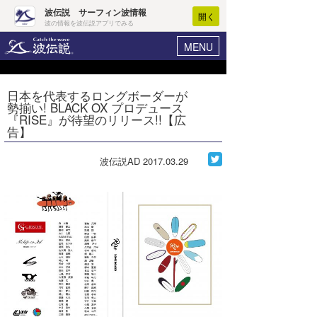
波伝説 サーフィン波情報
開く
波の情報を波伝説アプリでみる
MENU
ニュース
ヘルプ
マイホーム
日本を代表するロングボーダーが
Core Surf Japan
勢揃い! BLACK OX プロデュース
ログイン
『RISE』が待望のリリース!!【広
コンテスト
告】
新規会員登録
ファッション/グッズ
波伝説AD
2017.03.29
波情報･概況
アート＆エンタメ
波予想ツール
WAVE HUNTER
コラム
気象情報
トラベル
ニュース
ショップ情報
サーフィンエリアガイド
ショップ情報
ウラナミ
会員メニュー