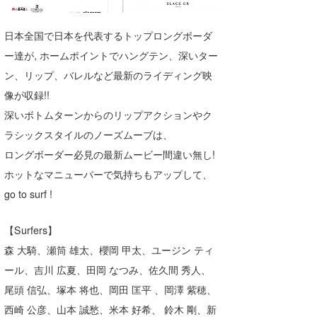
湘南
お知らせ
今月のプレゼント
日本全国で日本を代表するトップロングボーダ
千葉北
その他
ー達が, ホームポイントでハングテン、深いター
伊豆
ルール＆How to
ン、リップ、バレルなど最新のライディング映
像が収録!!
千葉南
VOTE!
深いボトムターンからのリップアクションやク
大阪
ラシックスタイルのノーズムーブは、
サーファーズ
ロングボーダー必見の最新ムービー間違い無し!
四国
ホットなマニューバーで気持ちもアップして、
沖縄
go to surf !
【Surfers】
森 大騎、瀬筒 雄太、櫻岡 甲太、ユージン ティ
ール、吉川 広夏、田岡 なつみ、佐久間 秀人、
尾頭 信弘、塚本 将也、岡田 匡平 、岡澤 紫穂、
ライター/寄稿メディア
西崎 公彦、山本 誠愁、米本 好希、 鈴木 剛、新