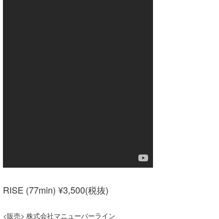
喜納海人
KID
KOBU
KY
MIN
mitz
OYZ
S.K
Soulman
VAGY
RISE (77min) ¥3,500(税抜)
waka☆=
YUKI☆
<販売> 株式会社マニューバーライン