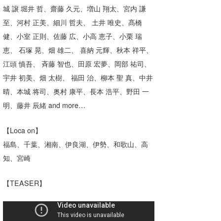
城 譲 堀井 哲、齋藤 久元、増山 翔太、宮内 謙
Core Surf Japan
至、河村 正美、細川 哲夫、 土井 唯史、髙橋
メディア
Naoya Kimoto
健、小室 正則、佐藤 広、小高 恵子、小栗 瑞
恵、 石塚 晃、畑 雄二、 喜納 元輝、秋本 祥平、
波伝説アンバサダー/プロライダー
mitsuteru Kamio
SURFMEDIA
江頭 慎吾、 斉藤 智也、田原 宏夢、岡部 祐司、
波伝説スタッフ
Yasunari Inoue
Colors MAGAZINE
福島寿実子
宇井 初美、畑 太樹、 福田 治、柳本 聖 真、中井
晴、本城 将司、奥村 康平、長本 浩平、野田 一
Yoshiyuki Obata
WAVAL
中浦“JET”章
☆加藤
波伝説
明、藤井 辰緒 and more…
arukasvision
嵯峨明日香
+☆maki☆+
【Loca on】
DELTA FORCE SURF
進士剛光
Aichan
福島、千葉、湘南、伊良湖、伊勢、和歌山、高
CBA Films
田原啓江
chan-U
知、宮崎
熊谷素子
植村未来
ECE
【TEASER】
NOBUFUKU
G◎Da
大野”MAR”修聖
H