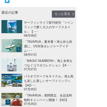
たっちー
最近の記事
もっと見る
ハンマー
サーフィンライフ新刊発売「ツイン
まっきー
フィンで磨く大人のサーフスタイ
ル」【･･･
08月06日
三輪予報士
「TAVARUA」夏本番！海も街も快
小川予報士
適に。UV対策＆レジャーアイテ
ム･･･
08月01日
上田純子
「MAGIC NUMBER®」海と未来を
つなぐコラボコレクション【A･･･
上條将美
07月27日
唐澤予報士
パラオでサーフ＆サイクル。海も島
も楽しむ新しいサーフトリップへ
SancheZ
【AD･･･
07月25日
ゴン
「TAVARUA」期間限定、全品送料
無料キャンペーン開催！【AD】
07月25日
米山予報士