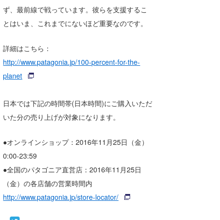
ず、最前線で戦っています。彼らを支援するこ
喜納海人
KID
とはいま、これまでにないほど重要なのです。
KOBU
詳細はこちら：
KY
http://www.patagonia.jp/100-percent-for-the-
MIN
planet
mitz
日本では下記の時間帯(日本時間)にご購入いただ
OYZ
いた分の売り上げが対象になります。
S.K
●オンラインショップ：2016年11月25日（金）
Soulman
0:00-23:59
●全国のパタゴニア直営店：2016年11月25日
VAGY
（金）の各店舗の営業時間内
waka☆=
http://www.patagonia.jp/store-locator/
YUKI☆