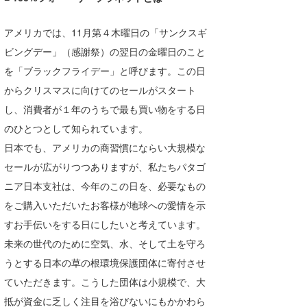
Core Surf Japan
アメリカでは、11月第４木曜日の「サンクスギ
メディア
Naoya Kimoto
ビングデー」（感謝祭）の翌日の金曜日のこと
を「ブラックフライデー」と呼びます。この日
波伝説アンバサダー/プロライダー
mitsuteru Kamio
SURFMEDIA
からクリスマスに向けてのセールがスタート
波伝説スタッフ
Yasunari Inoue
Colors MAGAZINE
福島寿実子
し、消費者が１年のうちで最も買い物をする日
Yoshiyuki Obata
WAVAL
中浦“JET”章
☆加藤
のひとつとして知られています。
波伝説
日本でも、アメリカの商習慣にならい大規模な
arukasvision
嵯峨明日香
+☆maki☆+
セールが広がりつつありますが、私たちパタゴ
DELTA FORCE SURF
進士剛光
Aichan
ニア日本支社は、今年のこの日を、必要なもの
をご購入いただいたお客様が地球への愛情を示
CBA Films
田原啓江
chan-U
すお手伝いをする日にしたいと考えています。
熊谷素子
植村未来
ECE
未来の世代のために空気、水、そして土を守ろ
うとする日本の草の根環境保護団体に寄付させ
NOBUFUKU
G◎Da
ていただきます。こうした団体は小規模で、大
大野”MAR”修聖
H
抵が資金に乏しく注目を浴びないにもかかわら