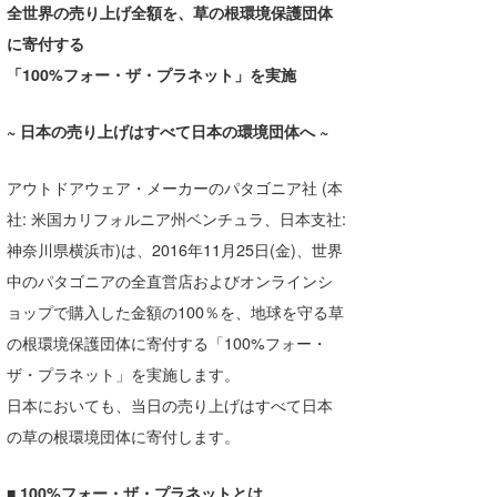
全世界の売り上げ全額を、草の根環境保護団体
湘南
お知らせ
今月のプレゼント
に寄付する
千葉北
その他
「100%フォー・ザ・プラネット」を実施
伊豆
ルール＆How to
~ 日本の売り上げはすべて日本の環境団体へ ~
千葉南
VOTE!
アウトドアウェア・メーカーのパタゴニア社 (本
大阪
社: 米国カリフォルニア州ベンチュラ、日本支社:
サーファーズ
四国
神奈川県横浜市)は、2016年11月25日(金)、世界
中のパタゴニアの全直営店およびオンラインシ
沖縄
ョップで購入した金額の100％を、地球を守る草
の根環境保護団体に寄付する「100%フォー・
ザ・プラネット」を実施します。
日本においても、当日の売り上げはすべて日本
の草の根環境団体に寄付します。
ライター/寄稿メディア
■ 100%フォー・ザ・プラネットとは