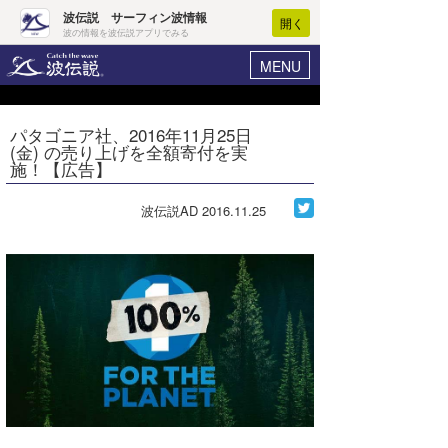
波伝説 サーフィン波情報
開く
波の情報を波伝説アプリでみる
MENU
ニュース
ヘルプ
マイホーム
パタゴニア社、2016年11月25日
Core Surf Japan
(金) の売り上げを全額寄付を実
ログイン
施！【広告】
コンテスト
新規会員登録
波伝説AD
2016.11.25
ファッション/グッズ
波情報･概況
アート＆エンタメ
波予想ツール
WAVE HUNTER
コラム
気象情報
トラベル
ニュース
ショップ情報
サーフィンエリアガイド
ショップ情報
ウラナミ
会員メニュー