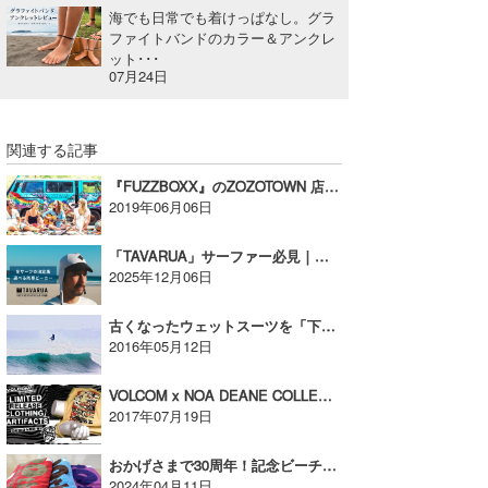
海でも日常でも着けっぱなし。グラ
wanda
ファイトバンドのカラー＆アンクレ
ット･･･
07月24日
予報士 hiro.
banpaku
関連する記事
Mr.K
『FUZZBOXX』のZOZOTOWN 店がオープン【AD】
2019年06月06日
chappy
「TAVARUA」サーファー必見｜この冬の“最強ビーニー”3型入荷！【AD】
Romisea
2025年12月06日
古くなったウェットスーツを「下取り」してくれるサーフショップって！？ 【広告】
2016年05月12日
VOLCOM x NOA DEANE COLLECTION リリース!!【広告】
2017年07月19日
おかげさまで30周年！記念ビーチタオルを発売開始！
2024年04月11日