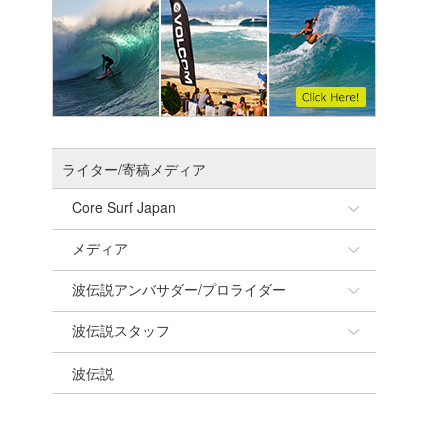
ライター/寄稿メディア
Core Surf Japan
メディア
Naoya Kimoto
波伝説アンバサダー/プロライダー
mitsuteru Kamio
SURFMEDIA
波伝説スタッフ
Yasunari Inoue
Colors MAGAZINE
福島寿実子
波伝説
Yoshiyuki Obata
WAVAL
中浦“JET”章
☆加藤
arukasvision
嵯峨明日香
+☆maki☆+