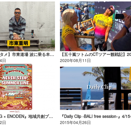
【サーフエンタメ】市東道場 波に乗る本数を増やす為に必ずやる3つの事！
04日
2020年08月11日
『BILLABONG × ENODEN』地域共創プロジェクト2025【AD】
22日
2015年04月26日