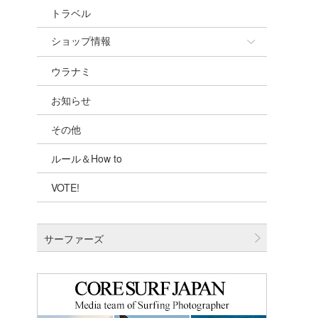
トラベル
ショップ情報
ウラナミ
ショップ情報
お知らせ
湘南
その他
千葉北
ルール＆How to
伊豆
VOTE!
千葉南
大阪
サーファーズ
四国
沖縄