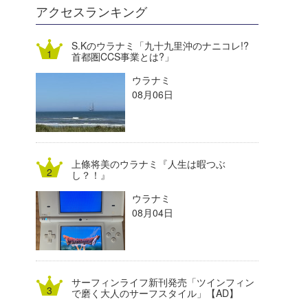
DELTA FORCE SURF
進士剛光
Aichan
アクセスランキング
CBA Films
田原啓江
chan-U
S.Kのウラナミ「九十九里沖のナニコレ!?
首都圏CCS事業とは?」
熊谷素子
植村未来
ECE
ウラナミ
NOBUFUKU
G◎Da
08月06日
大野”MAR”修聖
H
喜納海人
KID
上條将美のウラナミ『人生は暇つぶ
KOBU
し？！』
ウラナミ
KY
08月04日
MIN
mitz
サーフィンライフ新刊発売「ツインフィン
OYZ
で磨く大人のサーフスタイル」【AD】