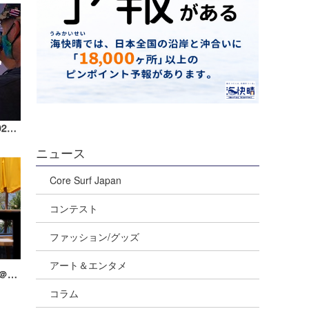
【五十嵐ツトムのCTツアー観戦記】2020 Rumble at the Ranch ｜カリフォルニア編＜エピソード3＞
ニュース
Core Surf Japan
コンテスト
ファッション/グッズ
アート＆エンタメ
『Daily Clip -BALI free session-』4/15＠クラマス
コラム