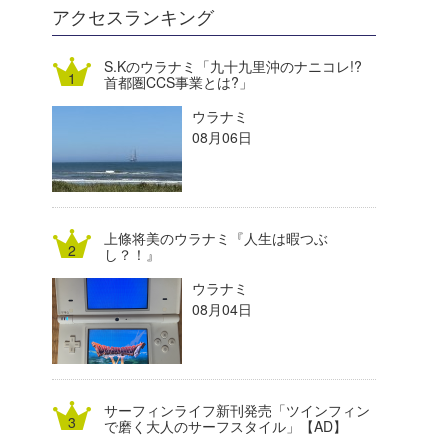
DELTA FORCE SURF
進士剛光
Aichan
アクセスランキング
CBA Films
田原啓江
chan-U
S.Kのウラナミ「九十九里沖のナニコレ!?
首都圏CCS事業とは?」
熊谷素子
植村未来
ECE
ウラナミ
NOBUFUKU
G◎Da
08月06日
大野”MAR”修聖
H
喜納海人
KID
上條将美のウラナミ『人生は暇つぶ
KOBU
し？！』
ウラナミ
KY
08月04日
MIN
mitz
サーフィンライフ新刊発売「ツインフィン
OYZ
で磨く大人のサーフスタイル」【AD】