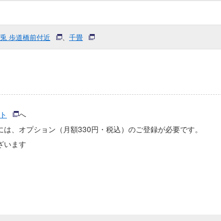
兎 歩道橋前付近
、
千畳
ト
へ
には、オプション（月額330円・税込）のご登録が必要です。
ざいます