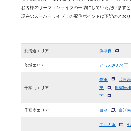
お客様のサーフィンライフの一助にしていただけますと
現在のスーパーライブ！の配信ポイントは下記のとおり
北海道エリア
浜厚真
茨城エリア
とっぷさんて下
作田
、
片貝漁
千葉北エリア
東
、
御宿岩和
下
千葉南エリア
白渚
、
白渚南
由比ガ浜
、
七