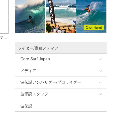
【重要】ahamo、LINEMO、povoへキャリア変更をご予定のみなさまへご案内（4/25 更新）
ライター/寄稿メディア
Core Surf Japan
メディア
Naoya Kimoto
波伝説アンバサダー/プロライダー
mitsuteru Kamio
SURFMEDIA
波伝説スタッフ
Yasunari Inoue
Colors MAGAZINE
福島寿実子
波伝説
Yoshiyuki Obata
WAVAL
中浦“JET”章
☆加藤
arukasvision
嵯峨明日香
+☆maki☆+