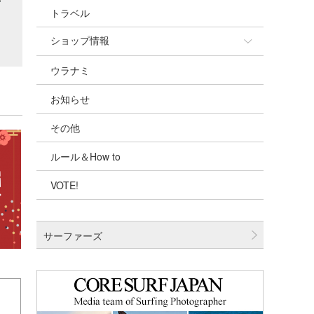
トラベル
ショップ情報
ウラナミ
ショップ情報
お知らせ
湘南
その他
千葉北
ルール＆How to
伊豆
VOTE!
千葉南
大阪
サーファーズ
四国
沖縄