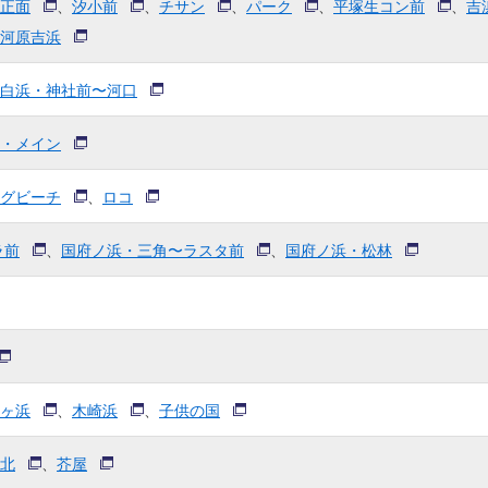
正面
、
汐小前
、
チサン
、
パーク
、
平塚生コン前
、
吉
河原吉浜
白浜・神社前〜河口
・メイン
グビーチ
、
ロコ
ラ前
、
国府ノ浜・三角〜ラスタ前
、
国府ノ浜・松林
ヶ浜
、
木崎浜
、
子供の国
北
、
芥屋