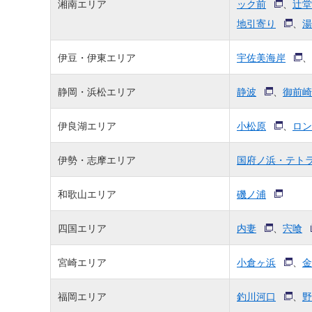
湘南エリア
ック前
、
辻堂
地引寄り
、
湯
伊豆・伊東エリア
宇佐美海岸
、
静岡・浜松エリア
静波
、
御前崎
伊良湖エリア
小松原
、
ロン
伊勢・志摩エリア
国府ノ浜・テト
和歌山エリア
磯ノ浦
四国エリア
内妻
、
宍喰
宮崎エリア
小倉ヶ浜
、
金
福岡エリア
釣川河口
、
野