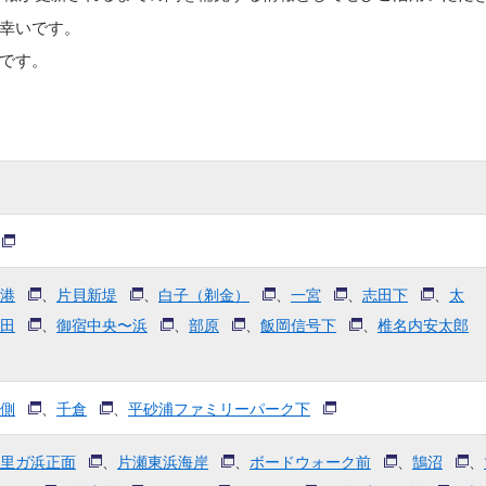
幸いです。
です。
港
、
片貝新堤
、
白子（剃金）
、
一宮
、
志田下
、
太
田
、
御宿中央〜浜
、
部原
、
飯岡信号下
、
椎名内安太郎
側
、
千倉
、
平砂浦ファミリーパーク下
里ガ浜正面
、
片瀬東浜海岸
、
ボードウォーク前
、
鵠沼
、