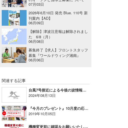
07月03日
Core Surf Japan
2026年6月10日 発売 Blue. 110号 新
メディア
Naoya Kimoto
刊案内【AD】
06月09日
波伝説アンバサダー/プロライダー
mitsuteru Kamio
SURFMEDIA
【解除】津波注意報は解除されまし
た 6/8（月）
波伝説スタッフ
06月08日
Yasunari Inoue
Colors MAGAZINE
福島寿実子
募集終了【求人】フロントスタッフ
Yoshiyuki Obata
WAVAL
中浦“JET”章
☆加藤
波伝説
募集『ワールドウィング湘南』
06月06日
arukasvision
嵯峨明日香
+☆maki☆+
DELTA FORCE SURF
進士剛光
Aichan
関連する記事
CBA Films
田原啓江
chan-U
台風7号接近による今後の波情報のレポートについてお知らせ
2024年08月13日
熊谷素子
植村未来
ECE
『今月のプレゼント』10月度の応募開始！
NOBUFUKU
G◎Da
2019年10月05日
大野”MAR”修聖
H
機種変更前に確認をお願いいたします