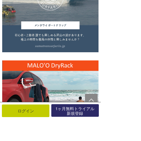
wanda
予報士 hiro.
banpaku
Mr.K
chappy
Romisea
1ヶ月無料トライアル
ログイン
新規登録