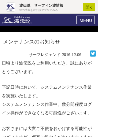
波伝説 サーフィン波情報
開く
波の情報を波伝説アプリでみる
MENU
ニュース
ヘルプ
マイホーム
メンテナンスのお知らせ
Core Surf Japan
ログイン
コンテスト
サーフレジェンド
2016.12.06
新規会員登録
日頃より波伝説をご利用いただき、誠にありが
ファッション/グッズ
波情報･概況
とうございます。
アート＆エンタメ
波予想ツール
WAVE HUNTER
下記日時において、システムメンテナンス作業
コラム
気象情報
を実施いたします。
システムメンテナンス作業中、数分間程度ログ
トラベル
ニュース
イン操作ができなくなる可能性がございます。
ショップ情報
サーフィンエリアガイド
お客さまには大変ご不便をおかけする可能性が
ショップ情報
ウラナミ
会員メニュー
ございますが、何卒ご協力くださいますようお