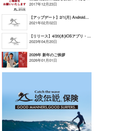
2017年12月23日
喜納海人
KID
【アップデート】2/1(月) Androidアプリ・アップデート版のリリース
KOBU
2021年02月02日
KY
【リリース】4/20(木)iOSアプリ・アップデート版
2023年04月20日
MIN
2026年 新年のご挨拶
mitz
2026年01月01日
OYZ
S.K
Soulman
VAGY
waka☆=
YUKI☆