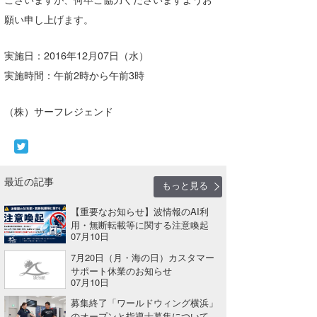
湘南
お知らせ
今月のプレゼント
願い申し上げます。
千葉北
その他
実施日：2016年12月07日（水）
伊豆
ルール＆How to
実施時間：午前2時から午前3時
千葉南
VOTE!
（株）サーフレジェンド
大阪
サーファーズ
四国
最近の記事
沖縄
もっと見る
【重要なお知らせ】波情報のAI利
用・無断転載等に関する注意喚起
07月10日
7月20日（月・海の日）カスタマー
サポート休業のお知らせ
07月10日
募集終了「ワールドウィング横浜」
ライター/寄稿メディア
のオープンと指導士募集について