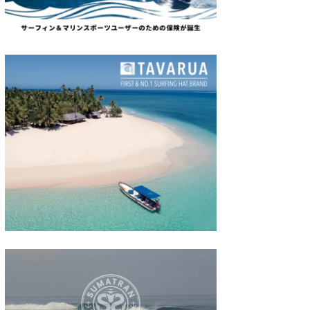
たっちー
ハンマー
まっきー
三輪予報士
小川予報士
上田純子
上條将美
唐澤予報士
SancheZ
ゴン
米山予報士