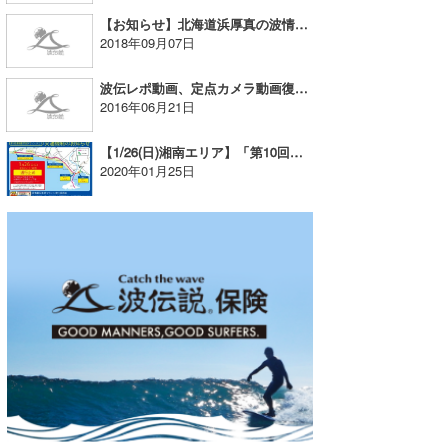
【お知らせ】北海道浜厚真の波情報配信休止について
喜納海人
KID
2018年09月07日
KOBU
波伝レポ動画、定点カメラ動画復旧のお知らせ
2016年06月21日
KY
MIN
【1/26(日)湘南エリア】「第10回湘南藤沢市民マラソン2020」開催に伴う交通規制
2020年01月25日
mitz
OYZ
S.K
Soulman
VAGY
waka☆=
YUKI☆