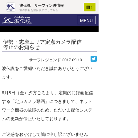
波伝説 サーフィン波情報
開く
波の情報を波伝説アプリでみる
MENU
ニュース
ヘルプ
マイホーム
伊勢・志摩エリア定点カメラ配信
Core Surf Japan
停止のお知らせ
ログイン
コンテスト
新規会員登録
サーフレジェンド
2017.09.10
ファッション/グッズ
波伝説をご愛顧いただき誠にありがとうござい
波情報･概況
ます。
アート＆エンタメ
波予想ツール
WAVE HUNTER
コラム
9月8日（金）夕方ごろより、定期的に録画配信
気象情報
する「定点カメラ動画」につきまして、ネット
トラベル
ニュース
ワーク機器の故障のため、ただいま配信システ
ショップ情報
ムの更新が停止いたしております。
サーフィンエリアガイド
ショップ情報
ウラナミ
会員メニュー
ご迷惑をおかけして誠に申し訳ございません