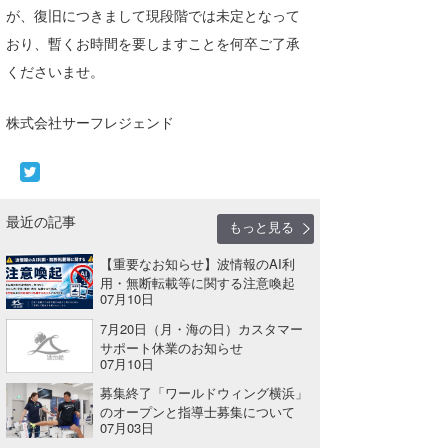
が、復旧につきまして現段階では未定となって
湘南
お知らせ
今月のプレゼント
おり、暫くお時間を要しますことを何卒ご了承
千葉北
その他
くださいませ。
伊豆
ルール＆How to
株式会社サーフレジェンド
千葉南
VOTE!
大阪
サーファーズ
最近の記事
四国
もっと見る
沖縄
【重要なお知らせ】波情報のAI利
用・無断転載等に関する注意喚起
07月10日
7月20日（月・海の日）カスタマー
サポート休業のお知らせ
07月10日
募集終了「ワールドウィング横浜」
のオープンと指導士募集について
07月03日
ライター/寄稿メディア