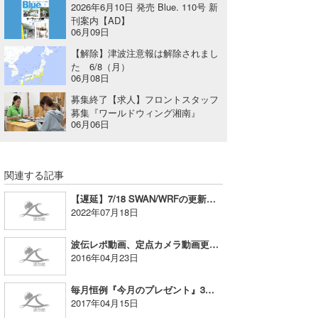
2026年6月10日 発売 Blue. 110号 新
Core Surf Japan
刊案内【AD】
06月09日
メディア
Naoya Kimoto
【解除】津波注意報は解除されまし
た 6/8（月）
波伝説アンバサダー/プロライダー
mitsuteru Kamio
SURFMEDIA
06月08日
募集終了【求人】フロントスタッフ
波伝説スタッフ
Yasunari Inoue
Colors MAGAZINE
福島寿実子
募集『ワールドウィング湘南』
06月06日
Yoshiyuki Obata
WAVAL
中浦“JET”章
☆加藤
波伝説
arukasvision
嵯峨明日香
+☆maki☆+
関連する記事
DELTA FORCE SURF
進士剛光
Aichan
【遅延】7/18 SWAN/WRFの更新遅延のお知らせとお詫び
2022年07月18日
CBA Films
田原啓江
chan-U
波伝レポ動画、定点カメラ動画更新遅延のお知らせ
熊谷素子
植村未来
ECE
2016年04月23日
NOBUFUKU
G◎Da
毎月恒例『今月のプレゼント』3月度当選者発表！
2017年04月15日
大野”MAR”修聖
H