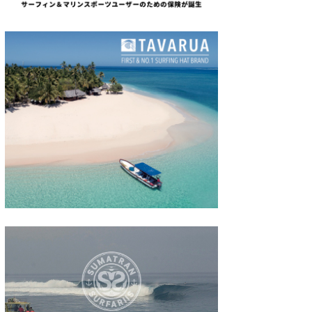
たっちー
ハンマー
まっきー
三輪予報士
小川予報士
上田純子
上條将美
唐澤予報士
SancheZ
ゴン
米山予報士