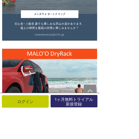
wanda
予報士 hiro.
banpaku
Mr.K
chappy
Romisea
1ヶ月無料トライアル
ログイン
新規登録