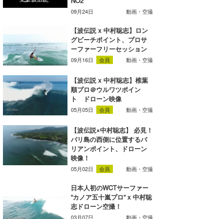
NO2
湘南
お知らせ
今月のプレゼント
09月24日
動画・空撮
千葉北
その他
【波伝説 x 中村聡志】ロン
グビーチポイント、プロサ
伊豆
ルール＆How to
ーファーフリーセッション
09月16日
会員
動画・空撮
千葉南
VOTE!
【波伝説 x 中村聡志】椎葉
大阪
順プロ＠ウルワツポイン
ト ドローン映像
サーファーズ
四国
05月05日
会員
動画・空撮
沖縄
【波伝説×中村聡志】 必見！
バリ島の西側に位置するバ
リアンポイント、ドローン
映像！
05月02日
会員
動画・空撮
日本人初のWCTサーファー
”カノア五十嵐プロ” x 中村聡
志ドローン空撮！
ライター/寄稿メディア
03月07日
動画・空撮