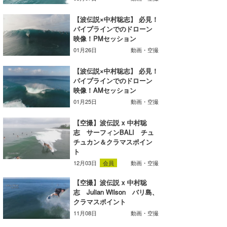
Core Surf Japan
【波伝説×中村聡志】 必見！
パイプラインでのドローン
メディア
Naoya Kimoto
映像！PMセッション
01月26日
動画・空撮
波伝説アンバサダー/プロライダー
mitsuteru Kamio
SURFMEDIA
【波伝説×中村聡志】 必見！
波伝説スタッフ
Yasunari Inoue
Colors MAGAZINE
福島寿実子
パイプラインでのドローン
映像！AMセッション
Yoshiyuki Obata
WAVAL
中浦“JET”章
☆加藤
波伝説
01月25日
動画・空撮
arukasvision
嵯峨明日香
+☆maki☆+
【空撮】波伝説 x 中村聡
志 サーフィンBALI チュ
DELTA FORCE SURF
進士剛光
Aichan
チュカン＆クラマスポイン
ト
CBA Films
田原啓江
chan-U
12月03日
会員
動画・空撮
熊谷素子
植村未来
ECE
【空撮】波伝説 x 中村聡
志 Julian Wilson バリ島、
NOBUFUKU
G◎Da
クラマスポイント
11月08日
動画・空撮
大野”MAR”修聖
H