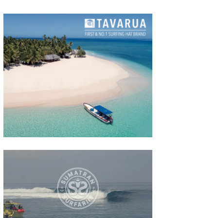
たっちー
ハンマー
まっきー
三輪予報士
小川予報士
上田純子
上條将美
唐澤予報士
SancheZ
ゴン
米山予報士