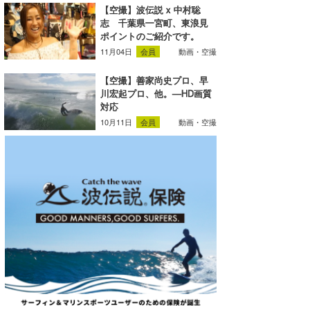
【空撮】波伝説 x 中村聡
喜納海人
KID
志 千葉県一宮町、東浪見
ポイントのご紹介です。
KOBU
11月04日
会員
動画・空撮
KY
【空撮】善家尚史プロ、早
川宏起プロ、他。―HD画質
MIN
対応
10月11日
会員
動画・空撮
mitz
OYZ
S.K
Soulman
VAGY
waka☆=
YUKI☆