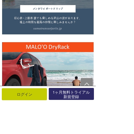
wanda
予報士 hiro.
banpaku
Mr.K
chappy
Romisea
1ヶ月無料トライアル
ログイン
新規登録