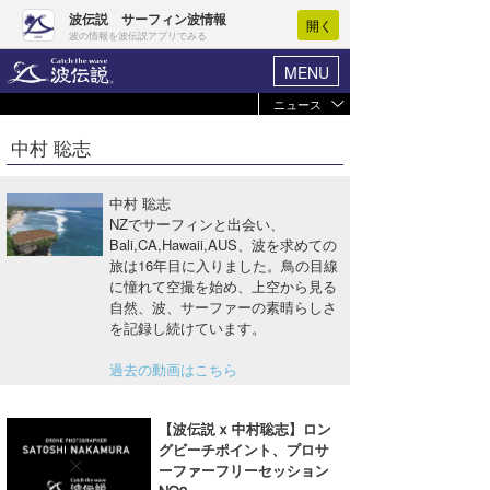
波伝説 サーフィン波情報
開く
波の情報を波伝説アプリでみる
MENU
ニュース
ヘルプ
マイホーム
中村 聡志
Core Surf Japan
ログイン
コンテスト
中村 聡志
新規会員登録
NZでサーフィンと出会い、
ファッション/グッズ
Bali,CA,Hawaii,AUS、波を求めての
波情報･概況
旅は16年目に入りました。鳥の目線
アート＆エンタメ
に憧れて空撮を始め、上空から見る
波予想ツール
WAVE HUNTER
自然、波、サーファーの素晴らしさ
コラム
を記録し続けています。
気象情報
過去の動画はこちら
トラベル
ニュース
ショップ情報
サーフィンエリアガイド
【波伝説 x 中村聡志】ロン
グビーチポイント、プロサ
ショップ情報
ウラナミ
会員メニュー
ーファーフリーセッション