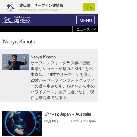
波伝説 サーフィン波情報
開く
波の情報を波伝説アプリでみる
MENU
ニュース
ヘルプ
マイホーム
Naoya Kimoto
Core Surf Japan
ログイン
コンテスト
Naoya Kimoto
新規会員登録
サーフィンフォトグラフ界の巨匠、
ファッション/グッズ
重厚なショットが魅力のKINこと木
波情報･概況
本直哉。 16才でサーフィンを覚え、
アート＆エンタメ
20才からサーフィンフォトグラフィ
波予想ツール
WAVE HUNTER
ーの道を歩みだす。1981年から冬の
コラム
ハワイノースショアに通いだし、現
気象情報
在も最前線で活躍中。
トラベル
ニュース
5/11~12 Japan ~ Australia
ショップ情報
サーフィンエリアガイド
05月13日
Core Surf Japan
ショップ情報
ウラナミ
会員メニュー