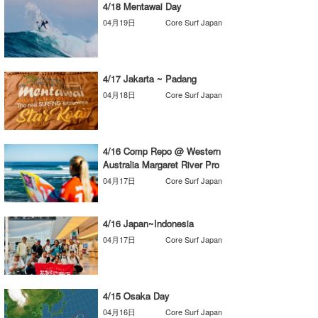
4/18 Mentawai Day
たっちー
04月19日
Core Surf Japan
ハンマー
まっきー
4/17 Jakarta ~ Padang
04月18日
Core Surf Japan
三輪予報士
小川予報士
4/16 Comp Repo @ Western
Australia Margaret River Pro
上田純子
04月17日
Core Surf Japan
上條将美
4/16 Japan~Indonesia
唐澤予報士
04月17日
Core Surf Japan
SancheZ
ゴン
4/15 Osaka Day
米山予報士
04月16日
Core Surf Japan