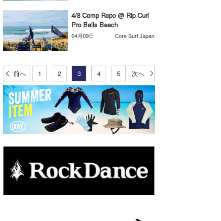
4/8 Comp Repo @ Rip Curl
Pro Bells Beach
04月09日
Core Surf Japan
前へ
1
2
3
4
5
次へ