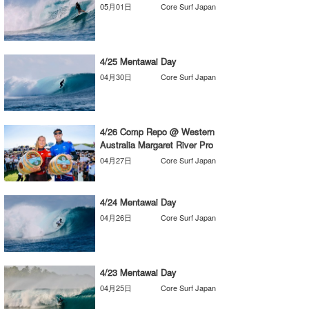
05月01日
Core Surf Japan
Core Surf Japan
メディア
Naoya Kimoto
4/25 Mentawai Day
波伝説アンバサダー/プロライダー
mitsuteru Kamio
SURFMEDIA
04月30日
Core Surf Japan
波伝説スタッフ
Yasunari Inoue
Colors MAGAZINE
福島寿実子
Yoshiyuki Obata
WAVAL
中浦“JET”章
☆加藤
波伝説
4/26 Comp Repo @ Western
Australia Margaret River Pro
arukasvision
嵯峨明日香
+☆maki☆+
04月27日
Core Surf Japan
DELTA FORCE SURF
進士剛光
Aichan
4/24 Mentawai Day
CBA Films
田原啓江
chan-U
04月26日
Core Surf Japan
熊谷素子
植村未来
ECE
NOBUFUKU
G◎Da
4/23 Mentawai Day
04月25日
Core Surf Japan
大野”MAR”修聖
H