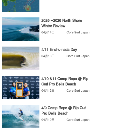
wanda
2025〜2026 North Shore
予報士 hiro.
Winter Review
banpaku
04月14日
Core Surf Japan
Mr.K
4/11 Enshu-nada Day
chappy
04月13日
Core Surf Japan
Romisea
4/10 &11 Comp Repo @ Rip
Curl Pro Bells Beach
04月12日
Core Surf Japan
4/9 Comp Repo @ Rip Curl
Pro Bells Beach
04月10日
Core Surf Japan