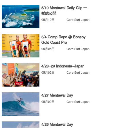
湘南
お知らせ
今月のプレゼント
5/10 Mentawai Daily Clip 一
挙総公開
千葉北
その他
05月10日
Core Surf Japan
伊豆
ルール＆How to
5/4 Comp Repo @ Bonsoy
千葉南
VOTE!
Gold Coast Pro
05月05日
Core Surf Japan
大阪
サーファーズ
四国
4/28~29 Indonesia~Japan
05月02日
Core Surf Japan
沖縄
4/27 Mentawai Day
05月02日
Core Surf Japan
ライター/寄稿メディア
4/26 Mentawai Day