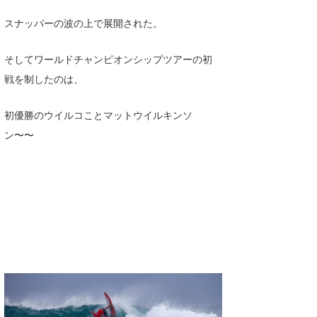
Core Surf Japan
スナッパーの波の上で展開された。
メディア
Naoya Kimoto
そしてワールドチャンピオンシップツアーの初
波伝説アンバサダー/プロライダー
mitsuteru Kamio
SURFMEDIA
戦を制したのは、
波伝説スタッフ
Yasunari Inoue
Colors MAGAZINE
福島寿実子
初優勝のウイルコことマットウイルキンソ
Yoshiyuki Obata
WAVAL
中浦“JET”章
☆加藤
波伝説
ン〜〜
arukasvision
嵯峨明日香
+☆maki☆+
DELTA FORCE SURF
進士剛光
Aichan
CBA Films
田原啓江
chan-U
熊谷素子
植村未来
ECE
NOBUFUKU
G◎Da
大野”MAR”修聖
H