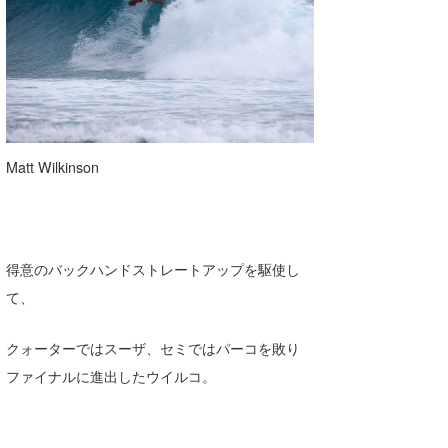
喜納海人
KID
KOBU
KY
MIN
Matt Wilkinson
mitz
OYZ
得意のバックハンドストレートアップを駆使し
S.K
て、
Soulman
クォーターではスーザ、セミではパーコを敗り
VAGY
ファイナルに進出したウイルコ。
waka☆=
YUKI☆