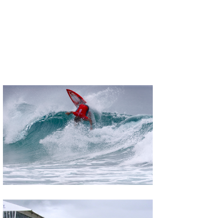
たっちー
ハンマー
まっきー
三輪予報士
小川予報士
上田純子
上條将美
唐澤予報士
SancheZ
ゴン
米山予報士