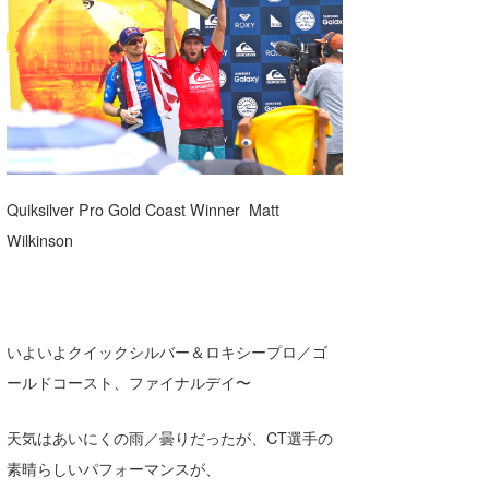
湘南
お知らせ
今月のプレゼント
千葉北
その他
伊豆
ルール＆How to
千葉南
VOTE!
大阪
Quiksilver Pro Gold Coast Winner Matt
サーファーズ
Wilkinson
四国
沖縄
いよいよクイックシルバー＆ロキシープロ／ゴ
ールドコースト、ファイナルデイ〜
天気はあいにくの雨／曇りだったが、CT選手の
素晴らしいパフォーマンスが、
ライター/寄稿メディア