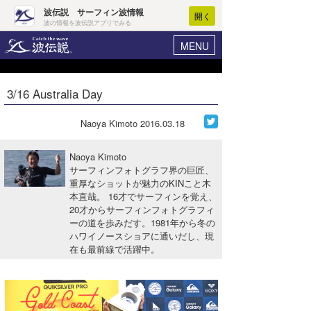
波伝説 サーフィン波情報
開く
波の情報を波伝説アプリでみる
MENU
ニュース
ヘルプ
マイホーム
3/16 Australia Day
Core Surf Japan
ログイン
コンテスト
Naoya Kimoto
2016.03.18
新規会員登録
ファッション/グッズ
Naoya Kimoto
波情報･概況
サーフィンフォトグラフ界の巨匠、
アート＆エンタメ
重厚なショットが魅力のKINこと木
波予想ツール
WAVE HUNTER
本直哉。 16才でサーフィンを覚え、
コラム
20才からサーフィンフォトグラフィ
気象情報
ーの道を歩みだす。1981年から冬の
ハワイノースショアに通いだし、現
トラベル
ニュース
在も最前線で活躍中。
ショップ情報
サーフィンエリアガイド
ショップ情報
ウラナミ
会員メニュー