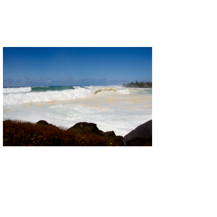
wanda
予報士 hiro.
banpaku
Mr.K
chappy
Romisea