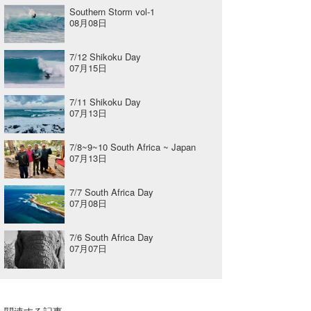
Southern Storm vol-1
08月08日
7/12 Shikoku Day
07月15日
7/11 Shikoku Day
07月13日
7/8~9~10 South Africa ~ Japan
07月13日
7/7 South Africa Day
07月08日
7/6 South Africa Day
07月07日
関連する記事