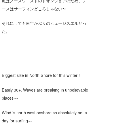
風はノースウエストのドオンショアのため、ノ
Core Surf Japan
ースはサーフィンどころじゃない〜
メディア
Naoya Kimoto
それにしても何年かぶりのヒュージスエルだっ
波伝説アンバサダー/プロライダー
mitsuteru Kamio
SURFMEDIA
た。
波伝説スタッフ
Yasunari Inoue
Colors MAGAZINE
福島寿実子
Yoshiyuki Obata
WAVAL
中浦“JET”章
☆加藤
波伝説
arukasvision
嵯峨明日香
+☆maki☆+
Biggest size in North Shore for this winter!!
DELTA FORCE SURF
進士剛光
Aichan
CBA Films
田原啓江
chan-U
Easily 30+. Waves are breaking in unbelievable
places~~
熊谷素子
植村未来
ECE
Wind is north west onshore so absolutely not a
NOBUFUKU
G◎Da
day for surfing~~
大野”MAR”修聖
H