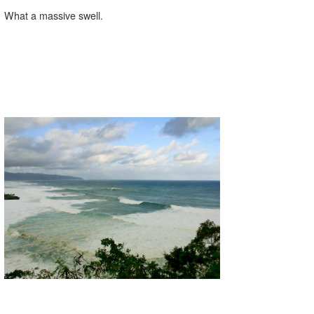
What a massive swell.
喜納海人
KID
KOBU
KY
MIN
mitz
OYZ
S.K
Soulman
VAGY
waka☆=
YUKI☆