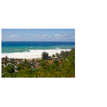
たっちー
ハンマー
まっきー
三輪予報士
小川予報士
上田純子
上條将美
唐澤予報士
SancheZ
ゴン
米山予報士