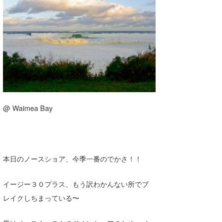
湘南
お知らせ
今月のプレゼント
千葉北
その他
伊豆
ルール＆How to
千葉南
VOTE!
大阪
サーファーズ
@ Waimea Bay
四国
沖縄
本日のノースショア、今季一番のでかさ！！
イージー３０プラス、もう訳わかんない所でブ
レイクしちまっている〜
ライター/寄稿メディア