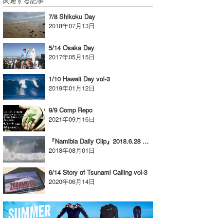
7/8 Shikoku Day
2018年07月13日
5/14 Osaka Day
2017年05月15日
1/10 Hawaii Day vol-3
2019年01月12日
9/9 Comp Repo
2021年09月16日
『Namibia Daily Clip』2018.6.28 @ Namibia
2018年08月01日
6/14 Story of Tsunami Calling vol-3
2020年06月14日