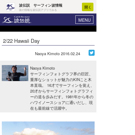
波伝説 サーフィン波情報
開く
波の情報を波伝説アプリでみる
MENU
ニュース
ヘルプ
マイホーム
2/22 Hawaii Day
Core Surf Japan
ログイン
コンテスト
Naoya Kimoto
2016.02.24
新規会員登録
ファッション/グッズ
Naoya Kimoto
波情報･概況
サーフィンフォトグラフ界の巨匠、
アート＆エンタメ
重厚なショットが魅力のKINこと木
波予想ツール
WAVE HUNTER
本直哉。 16才でサーフィンを覚え、
コラム
20才からサーフィンフォトグラフィ
気象情報
ーの道を歩みだす。1981年から冬の
ハワイノースショアに通いだし、現
トラベル
ニュース
在も最前線で活躍中。
ショップ情報
サーフィンエリアガイド
ショップ情報
ウラナミ
会員メニュー