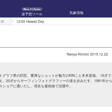
気象情報
波予想ツール
ース
12/20 Hawaii Day
Naoya Kimoto
2015.12.22
トグラフ界の巨匠、重厚なショットが魅力のKINこと木本直哉。 16才で
え、20才からサーフィンフォトグラフィーの道を歩みだす。1981年か
スショアに通いだし、現在も最前線で活躍中。