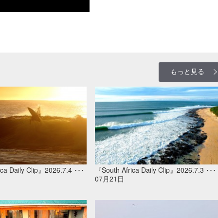
もっと見る
ca Daily Clip』2026.7.4 ･･･
『South Africa Daily Clip』2026.7.3 ･･･
07月21日