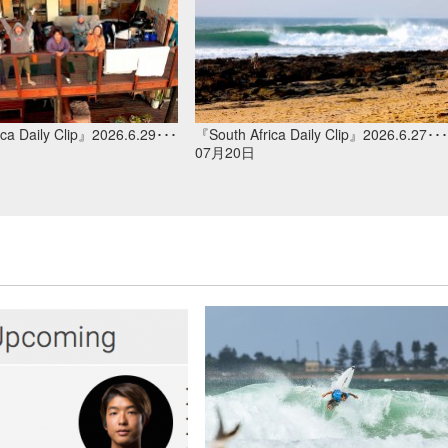
ca Daily Clip』2026.6.29･･･
『South Africa Daily Clip』2026.6.27･･･
07月20日