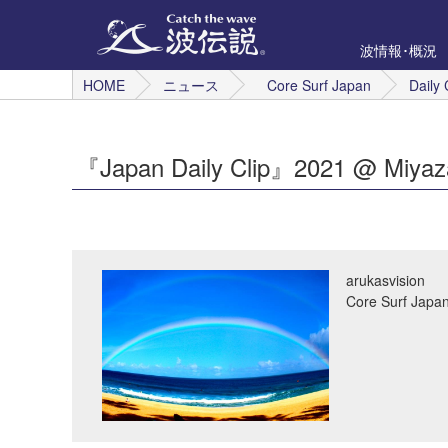
波情報･概況
HOME
ニュース
Core Surf Japan
Daily 
『Japan Daily Clip』2021 @ Mi
arukasvision
Core Surf 