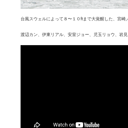
台風スウェルによって８〜１０ftまで大覚醒した、宮崎
渡辺カン、伊東リアル、安室ジョー、児玉リョウ、岩見