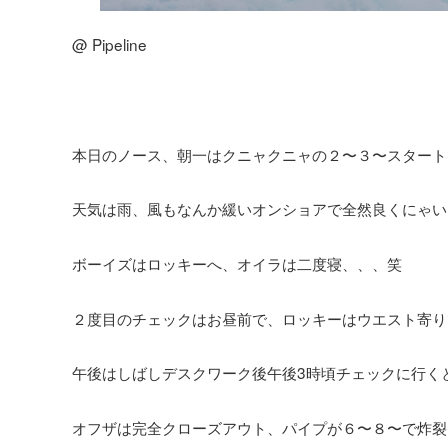
@ Pipeline
本日のノース、朝一はクニャクニャの２〜３〜スタート
天気は雨、風もなんか緩いオンショアで全然良くにゃい
ボーイズはロッキーへ、オイラは二度寝、、、笑
２度目のチェックはお昼前で、ロッキーはウエスト寄り
午後はしばしデスクワーク後午後3時頃チェックに行く
オフザは完全クローズアウト、パイプが６〜８〜で炸裂