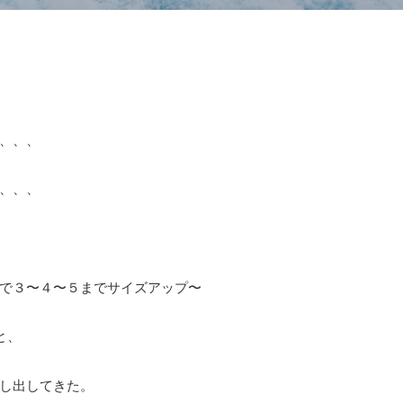
、、、
、、、
で３〜４〜５までサイズアップ〜
と、
し出してきた。