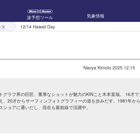
気象情報
波予想ツール
ース
12/14 Hawaii Day
Naoya Kimoto
2025.12.15
トグラフ界の巨匠、重厚なショットが魅力のKINこと木本直哉。 16才で
え、20才からサーフィンフォトグラフィーの道を歩みだす。1981年か
スショアに通いだし、現在も最前線で活躍中。