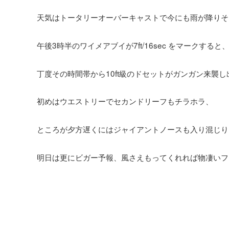
天気はトータリーオーバーキャストで今にも雨が降りそ
午後3時半のワイメアブイが7ft/16sec をマークすると
丁度その時間帯から10ft級のドセットがガンガン来襲
初めはウエストリーでセカンドリーフもチラホラ、
ところが夕方遅くにはジャイアントノースも入り混じり
明日は更にビガー予報、風さえもってくれれば物凄いフ