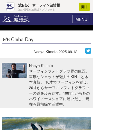
波伝説 サーフィン波情報
開く
波の情報を波伝説アプリでみる
MENU
ニュース
ヘルプ
マイホーム
9/6 Chiba Day
Core Surf Japan
ログイン
コンテスト
Naoya Kimoto
2025.09.12
新規会員登録
ファッション/グッズ
Naoya Kimoto
波情報･概況
サーフィンフォトグラフ界の巨匠、
アート＆エンタメ
重厚なショットが魅力のKINこと木
波予想ツール
WAVE HUNTER
本直哉。 16才でサーフィンを覚え、
コラム
20才からサーフィンフォトグラフィ
気象情報
ーの道を歩みだす。1981年から冬の
ハワイノースショアに通いだし、現
トラベル
ニュース
在も最前線で活躍中。
ショップ情報
サーフィンエリアガイド
ショップ情報
ウラナミ
会員メニュー