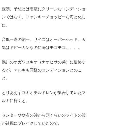
たっちー
翌朝、予想とは裏腹にクリーンなコンディショ
ンではなく、ファンキーチョッピーな海と化し
ハンマー
た。
まっきー
台風一過の朝一、サイズはオーバーヘッド、天
三輪予報士
気はドピーカンなのに海はモゴモゴ、、、、
小川予報士
鴨川のオガワユキオ（ナオヒサの弟）に連絡す
上田純子
るが、マルキも同様のコンディションとのこ
と。
上條将美
唐澤予報士
とりあえずユキオチルドレンが集合していたマ
ルキに行くと、
SancheZ
ゴン
センターやや右の沖から頭くらいのライトの波
が綺麗にブレイクしていたので、
米山予報士