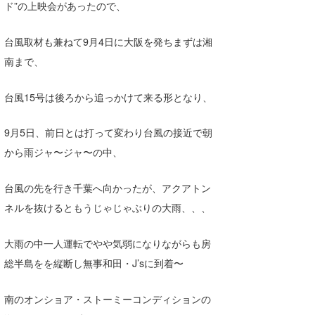
ド”の上映会があったので、
Core Surf Japan
台風取材も兼ねて9月4日に大阪を発ちまずは湘
メディア
Naoya Kimoto
南まで、
波伝説アンバサダー/プロライダー
mitsuteru Kamio
SURFMEDIA
台風15号は後ろから追っかけて来る形となり、
波伝説スタッフ
Yasunari Inoue
Colors MAGAZINE
福島寿実子
Yoshiyuki Obata
WAVAL
中浦“JET”章
☆加藤
波伝説
9月5日、前日とは打って変わり台風の接近で朝
から雨ジャ〜ジャ〜の中、
arukasvision
嵯峨明日香
+☆maki☆+
台風の先を行き千葉へ向かったが、アクアトン
DELTA FORCE SURF
進士剛光
Aichan
ネルを抜けるともうじゃじゃぶりの大雨、、、
CBA Films
田原啓江
chan-U
大雨の中一人運転でやや気弱になりながらも房
熊谷素子
植村未来
ECE
総半島をを縦断し無事和田・J’sに到着〜
NOBUFUKU
G◎Da
南のオンショア・ストーミーコンディションの
大野”MAR”修聖
H