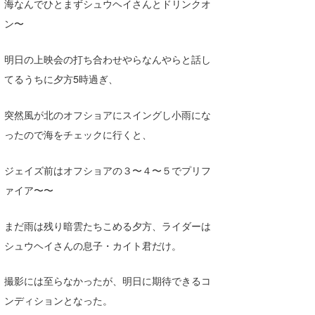
海なんでひとまずシュウヘイさんとドリンクオ
喜納海人
KID
ン〜
KOBU
明日の上映会の打ち合わせやらなんやらと話し
KY
てるうちに夕方5時過ぎ、
MIN
突然風が北のオフショアにスイングし小雨にな
mitz
ったので海をチェックに行くと、
OYZ
ジェイズ前はオフショアの３〜４〜５でプリフ
ァイア〜〜
S.K
Soulman
まだ雨は残り暗雲たちこめる夕方、ライダーは
シュウヘイさんの息子・カイト君だけ。
VAGY
waka☆=
撮影には至らなかったが、明日に期待できるコ
ンディションとなった。
YUKI☆