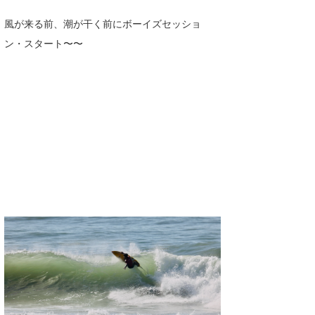
wanda
風が来る前、潮が干く前にボーイズセッショ
ン・スタート〜〜
予報士 hiro.
banpaku
Mr.K
chappy
Romisea