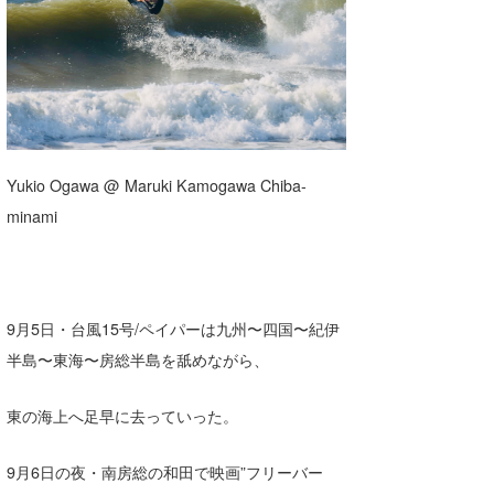
湘南
お知らせ
今月のプレゼント
千葉北
その他
伊豆
ルール＆How to
千葉南
VOTE!
Yukio Ogawa @ Maruki Kamogawa Chiba-
大阪
minami
サーファーズ
四国
沖縄
9月5日・台風15号/ペイパーは九州〜四国〜紀伊
半島〜東海〜房総半島を舐めながら、
東の海上へ足早に去っていった。
9月6日の夜・南房総の和田で映画”フリーバー
ライター/寄稿メディア