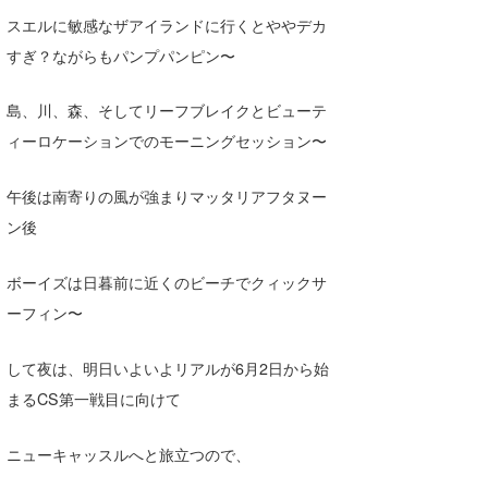
Yasunari Inoue
Colors MAGAZINE
福島寿実子
スエルに敏感なザアイランドに行くとややデカ
Yoshiyuki Obata
WAVAL
中浦“JET”章
☆加藤
波伝説
すぎ？ながらもパンプパンピン〜
arukasvision
嵯峨明日香
+☆maki☆+
島、川、森、そしてリーフブレイクとビューテ
DELTA FORCE SURF
進士剛光
Aichan
ィーロケーションでのモーニングセッション〜
CBA Films
田原啓江
chan-U
午後は南寄りの風が強まりマッタリアフタヌー
熊谷素子
植村未来
ECE
ン後
NOBUFUKU
G◎Da
ボーイズは日暮前に近くのビーチでクィックサ
ーフィン〜
大野”MAR”修聖
H
喜納海人
KID
して夜は、明日いよいよリアルが6月2日から始
まるCS第一戦目に向けて
KOBU
KY
ニューキャッスルへと旅立つので、