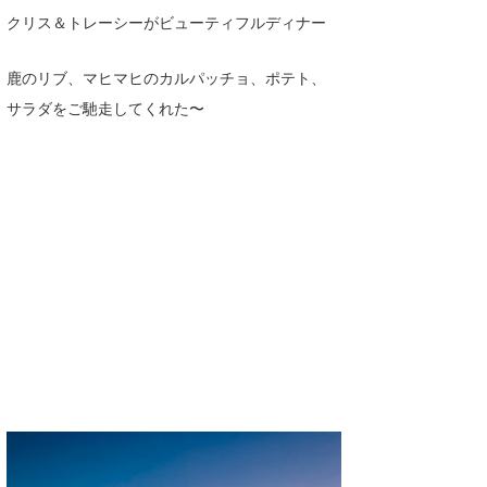
MIN
クリス＆トレーシーがビューティフルディナー
mitz
鹿のリブ、マヒマヒのカルパッチョ、ポテト、
OYZ
サラダをご馳走してくれた〜
S.K
Soulman
VAGY
waka☆=
YUKI☆
たっちー
ハンマー
まっきー