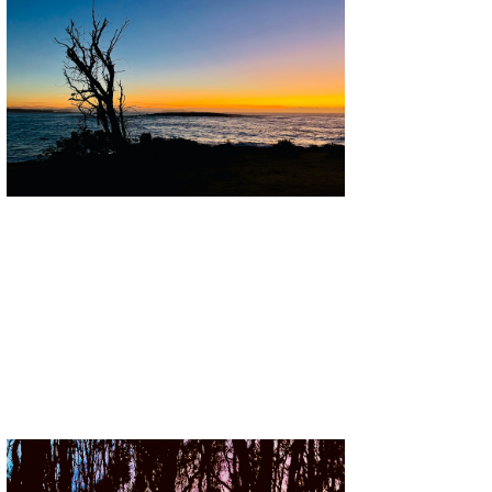
三輪予報士
小川予報士
上田純子
上條将美
唐澤予報士
SancheZ
ゴン
米山予報士
wanda
予報士 hiro.
banpaku