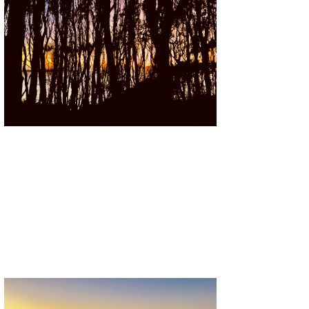
Mr.K
chappy
Romisea