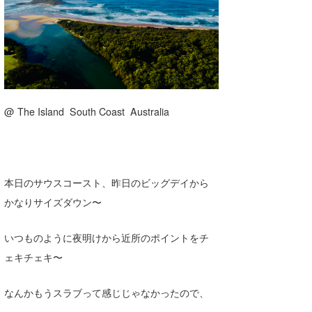
湘南
お知らせ
今月のプレゼント
千葉北
その他
伊豆
ルール＆How to
千葉南
VOTE!
@ The Island South Coast Australia
大阪
サーファーズ
四国
本日のサウスコースト、昨日のビッグデイから
沖縄
かなりサイズダウン〜
ライター/寄稿メディア
Core Surf Japan
いつものように夜明けから近所のポイントをチ
メディア
Naoya Kimoto
ェキチェキ〜
波伝説アンバサダー/プロライダー
mitsuteru Kamio
SURFMEDIA
なんかもうスラブって感じじゃなかったので、
波伝説スタッフ