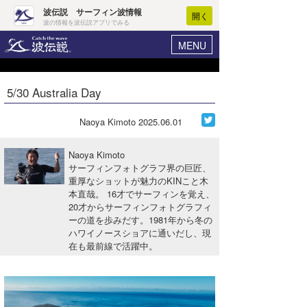
波伝説 サーフィン波情報
開く
波の情報を波伝説アプリでみる
MENU
ニュース
ヘルプ
マイホーム
5/30 Australia Day
Core Surf Japan
ログイン
コンテスト
Naoya Kimoto
2025.06.01
新規会員登録
ファッション/グッズ
Naoya Kimoto
波情報･概況
サーフィンフォトグラフ界の巨匠、
アート＆エンタメ
重厚なショットが魅力のKINこと木
波予想ツール
WAVE HUNTER
本直哉。 16才でサーフィンを覚え、
コラム
20才からサーフィンフォトグラフィ
気象情報
ーの道を歩みだす。1981年から冬の
ハワイノースショアに通いだし、現
トラベル
ニュース
在も最前線で活躍中。
ショップ情報
サーフィンエリアガイド
ショップ情報
ウラナミ
会員メニュー