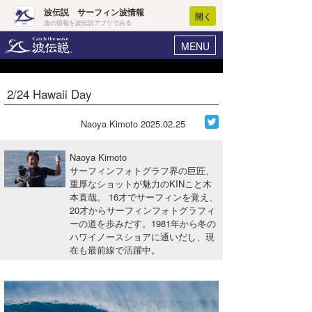
波伝説 サーフィン波情報
開く
波の情報を波伝説アプリでみる
MENU
ニュース
ヘルプ
マイホーム
2/24 Hawaii Day
Core Surf Japan
ログイン
コンテスト
Naoya Kimoto
2025.02.25
新規会員登録
ファッション/グッズ
Naoya Kimoto
波情報･概況
サーフィンフォトグラフ界の巨匠、
アート＆エンタメ
重厚なショットが魅力のKINこと木
波予想ツール
WAVE HUNTER
本直哉。 16才でサーフィンを覚え、
コラム
20才からサーフィンフォトグラフィ
気象情報
ーの道を歩みだす。1981年から冬の
ハワイノースショアに通いだし、現
トラベル
ニュース
在も最前線で活躍中。
ショップ情報
サーフィンエリアガイド
ショップ情報
ウラナミ
会員メニュー