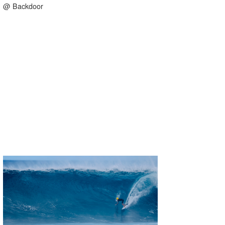
@ Backdoor
たっちー
ハンマー
まっきー
三輪予報士
小川予報士
上田純子
上條将美
唐澤予報士
SancheZ
ゴン
米山予報士