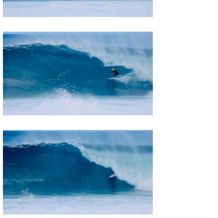
wanda
予報士 hiro.
banpaku
Mr.K
chappy
Romisea