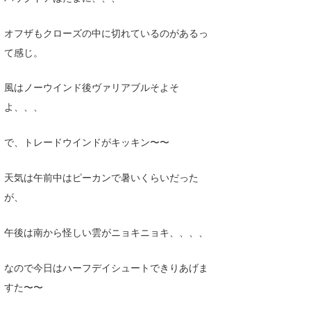
Core Surf Japan
オフザもクローズの中に切れているのがあるっ
メディア
Naoya Kimoto
て感じ。
波伝説アンバサダー/プロライダー
mitsuteru Kamio
SURFMEDIA
風はノーウインド後ヴァリアブルそよそ
波伝説スタッフ
Yasunari Inoue
Colors MAGAZINE
福島寿実子
よ、、、
Yoshiyuki Obata
WAVAL
中浦“JET”章
☆加藤
波伝説
で、トレードウインドがキッキン〜〜
arukasvision
嵯峨明日香
+☆maki☆+
天気は午前中はピーカンで暑いくらいだった
DELTA FORCE SURF
進士剛光
Aichan
が、
CBA Films
田原啓江
chan-U
午後は南から怪しい雲がニョキニョキ、、、、
熊谷素子
植村未来
ECE
なので今日はハーフデイシュートできりあげま
NOBUFUKU
G◎Da
すた〜〜
大野”MAR”修聖
H