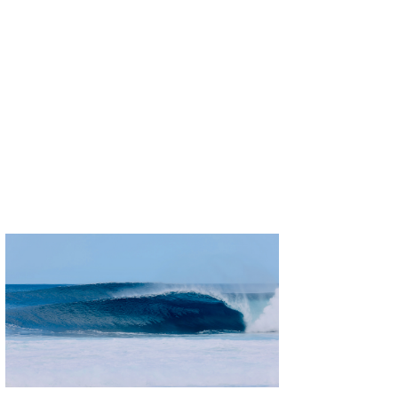
喜納海人
KID
KOBU
KY
MIN
mitz
OYZ
S.K
Soulman
VAGY
waka☆=
YUKI☆