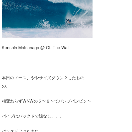
湘南
お知らせ
今月のプレゼント
千葉北
その他
伊豆
ルール＆How to
千葉南
VOTE!
Kenshin Matsunaga @ Off The Wall
大阪
サーファーズ
四国
沖縄
本日のノース、ややサイズダウン？したもの
の、
相変わらずWNWの５〜８〜でパンプパンピン〜
パイプはパックドで隙なし、、、
ライター/寄稿メディア
バックドアはたまに、、、