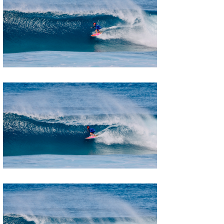
たっちー
ハンマー
まっきー
三輪予報士
小川予報士
上田純子
上條将美
唐澤予報士
SancheZ
ゴン
米山予報士