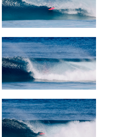
wanda
予報士 hiro.
banpaku
Mr.K
chappy
Romisea