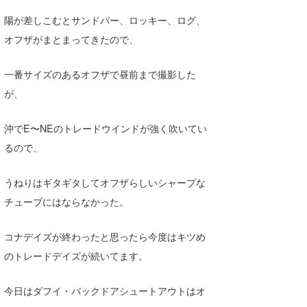
Core Surf Japan
陽が差しこむとサンドバー、ロッキー、ログ、
オフザがまとまってきたので、
メディア
Naoya Kimoto
波伝説アンバサダー/プロライダー
mitsuteru Kamio
SURFMEDIA
一番サイズのあるオフザで昼前まで撮影した
が、
波伝説スタッフ
Yasunari Inoue
Colors MAGAZINE
福島寿実子
Yoshiyuki Obata
WAVAL
中浦“JET”章
☆加藤
沖でE〜NEのトレードウインドが強く吹いてい
波伝説
るので、
arukasvision
嵯峨明日香
+☆maki☆+
うねりはギタギタしてオフザらしいシャープな
DELTA FORCE SURF
進士剛光
Aichan
チューブにはならなかった。
CBA Films
田原啓江
chan-U
コナデイズが終わったと思ったら今度はキツめ
熊谷素子
植村未来
ECE
のトレードデイズが続いてます。
NOBUFUKU
G◎Da
今日はダフイ・バックドアシュートアウトはオ
大野”MAR”修聖
H