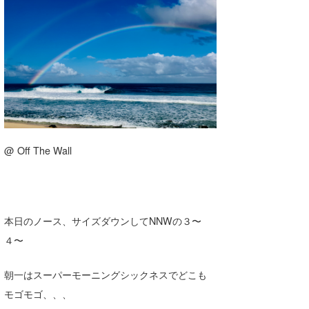
湘南
お知らせ
今月のプレゼント
千葉北
その他
伊豆
ルール＆How to
千葉南
VOTE!
大阪
サーファーズ
@ Off The Wall
四国
沖縄
本日のノース、サイズダウンしてNNWの３〜
４〜
朝一はスーパーモーニングシックネスでどこも
モゴモゴ、、、
ライター/寄稿メディア