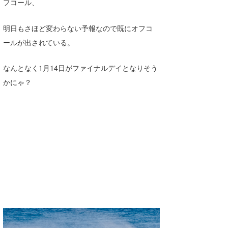
フコール、
喜納海人
KID
明日もさほど変わらない予報なので既にオフコ
KOBU
ールが出されている。
KY
なんとなく1月14日がファイナルデイとなりそう
MIN
かにゃ？
mitz
OYZ
S.K
Soulman
VAGY
waka☆=
YUKI☆