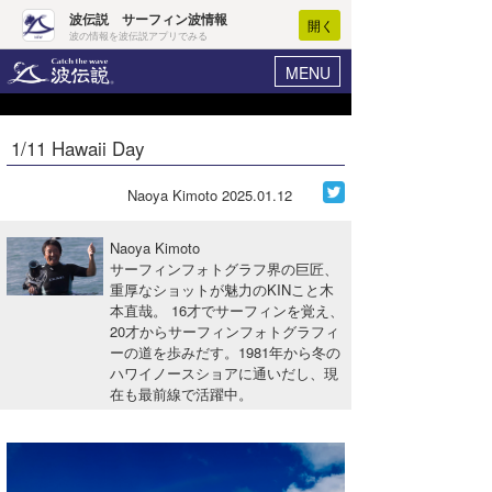
波伝説 サーフィン波情報
開く
波の情報を波伝説アプリでみる
MENU
ニュース
ヘルプ
マイホーム
1/11 Hawaii Day
Core Surf Japan
ログイン
コンテスト
Naoya Kimoto
2025.01.12
新規会員登録
ファッション/グッズ
Naoya Kimoto
波情報･概況
サーフィンフォトグラフ界の巨匠、
アート＆エンタメ
重厚なショットが魅力のKINこと木
波予想ツール
WAVE HUNTER
本直哉。 16才でサーフィンを覚え、
コラム
20才からサーフィンフォトグラフィ
気象情報
ーの道を歩みだす。1981年から冬の
ハワイノースショアに通いだし、現
トラベル
ニュース
在も最前線で活躍中。
ショップ情報
サーフィンエリアガイド
ショップ情報
ウラナミ
会員メニュー