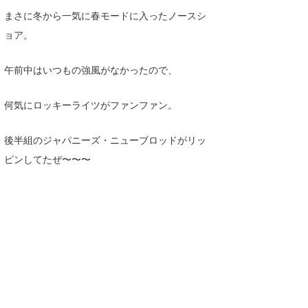
Core Surf Japan
まさに冬から一気に春モードに入ったノースシ
ョア。
メディア
Naoya Kimoto
午前中はいつもの強風がなかったので、
波伝説アンバサダー/プロライダー
mitsuteru Kamio
SURFMEDIA
波伝説スタッフ
Yasunari Inoue
Colors MAGAZINE
福島寿実子
何気にロッキーライツがファンファン。
Yoshiyuki Obata
WAVAL
中浦“JET”章
☆加藤
波伝説
後半組のジャパニーズ・ニューブロッドがリッ
arukasvision
嵯峨明日香
+☆maki☆+
ピンしてたぜ〜〜〜
DELTA FORCE SURF
進士剛光
Aichan
CBA Films
田原啓江
chan-U
熊谷素子
植村未来
ECE
NOBUFUKU
G◎Da
大野”MAR”修聖
H