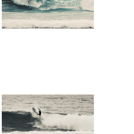
たっちー
ハンマー
まっきー
三輪予報士
小川予報士
上田純子
上條将美
唐澤予報士
SancheZ
ゴン
米山予報士