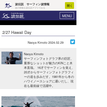
波伝説 サーフィン波情報
開く
波の情報を波伝説アプリでみる
MENU
ニュース
ヘルプ
マイホーム
2/27 Hawaii Day
Core Surf Japan
ログイン
コンテスト
Naoya Kimoto
2024.02.29
新規会員登録
ファッション/グッズ
Naoya Kimoto
波情報･概況
サーフィンフォトグラフ界の巨匠、
アート＆エンタメ
重厚なショットが魅力のKINこと木
波予想ツール
WAVE HUNTER
本直哉。 16才でサーフィンを覚え、
コラム
20才からサーフィンフォトグラフィ
気象情報
ーの道を歩みだす。1981年から冬の
ハワイノースショアに通いだし、現
トラベル
ニュース
在も最前線で活躍中。
ショップ情報
サーフィンエリアガイド
ショップ情報
ウラナミ
会員メニュー