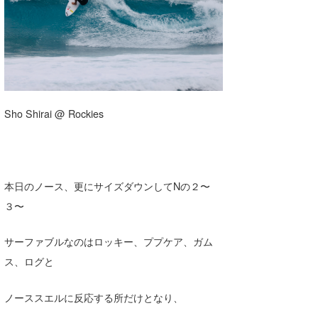
湘南
お知らせ
今月のプレゼント
千葉北
その他
伊豆
ルール＆How to
千葉南
VOTE!
Sho Shirai @ Rockies
大阪
サーファーズ
四国
本日のノース、更にサイズダウンしてNの２〜
沖縄
３〜
サーファブルなのはロッキー、ププケア、ガム
ス、ログと
ノーススエルに反応する所だけとなり、
ライター/寄稿メディア