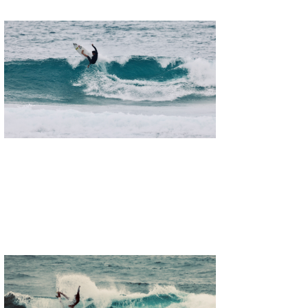
喜納海人
KID
KOBU
KY
MIN
mitz
OYZ
S.K
Soulman
VAGY
waka☆=
YUKI☆