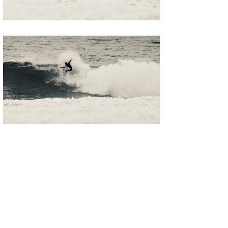
wanda
予報士 hiro.
banpaku
Mr.K
chappy
Romisea