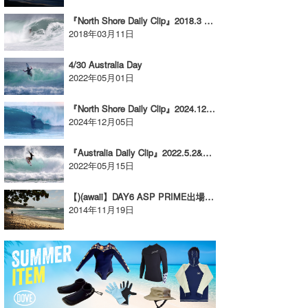
『North Shore Daily Clip』2018.3 / Shota Nakamura
2018年03月11日
4/30 Australia Day
2022年05月01日
『North Shore Daily Clip』2024.12.3 @ OTW & BACKDOOR
2024年12月05日
『Australia Daily Clip』2022.5.2&3 @ SNAPPER ROCKS vol.1
2022年05月15日
【)(awaii】DAY6 ASP PRIME出場の大原洋人の練習セッション @ Sunset
2014年11月19日