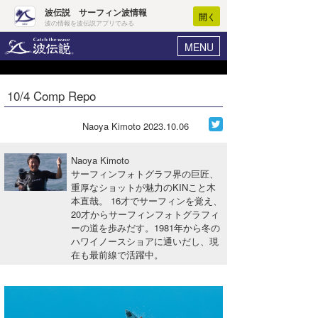
波伝説 サーフィン波情報
開く
波の情報を波伝説アプリでみる
MENU
ニュース
ヘルプ
マイホーム
10/4 Comp Repo
Core Surf Japan
ログイン
コンテスト
Naoya Kimoto
2023.10.06
新規会員登録
ファッション/グッズ
Naoya Kimoto
波情報･概況
サーフィンフォトグラフ界の巨匠、
アート＆エンタメ
重厚なショットが魅力のKINこと木
波予想ツール
WAVE HUNTER
本直哉。 16才でサーフィンを覚え、
コラム
20才からサーフィンフォトグラフィ
気象情報
ーの道を歩みだす。1981年から冬の
ハワイノースショアに通いだし、現
トラベル
ニュース
在も最前線で活躍中。
ショップ情報
サーフィンエリアガイド
ショップ情報
ウラナミ
会員メニュー