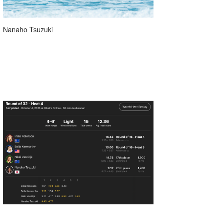
喜納海人
KID
Nanaho Tsuzuki
KOBU
KY
MIN
mitz
OYZ
S.K
Soulman
VAGY
waka☆=
YUKI☆