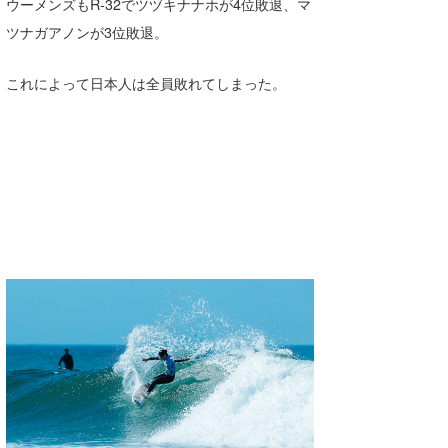
ウーメンズもR-32でツヅキナナホが4位敗退、マ
Core Surf Japan
ツナガアノンが3位敗退。
メディア
Naoya Kimoto
これによって日本人は全員敗れてしまった。
波伝説アンバサダー/プロライダー
mitsuteru Kamio
SURFMEDIA
波伝説スタッフ
Yasunari Inoue
Colors MAGAZINE
福島寿実子
Yoshiyuki Obata
WAVAL
中浦“JET”章
☆加藤
波伝説
arukasvision
嵯峨明日香
+☆maki☆+
DELTA FORCE SURF
進士剛光
Aichan
CBA Films
田原啓江
chan-U
熊谷素子
植村未来
ECE
NOBUFUKU
G◎Da
大野”MAR”修聖
H