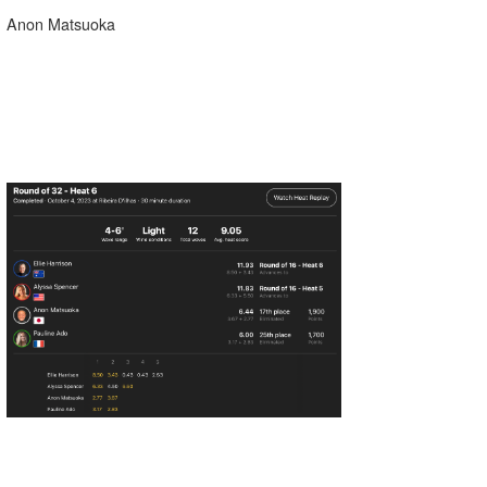
Anon Matsuoka
wanda
予報士 hiro.
banpaku
Mr.K
chappy
Romisea