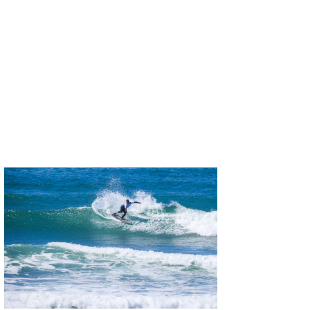
たっちー
ハンマー
まっきー
三輪予報士
小川予報士
上田純子
上條将美
唐澤予報士
SancheZ
ゴン
米山予報士