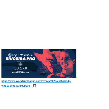
https://www.worldsurfleague.com/events/2023/cs/147/edp-
vissla-ericeira-pro/main