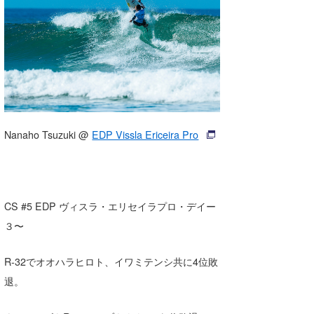
湘南
お知らせ
今月のプレゼント
千葉北
その他
伊豆
ルール＆How to
千葉南
VOTE!
大阪
Nanaho Tsuzuki @
EDP Vissla Ericeira Pro
サーファーズ
四国
沖縄
CS #5 EDP ヴィスラ・エリセイラプロ・デイー
３〜
R-32でオオハラヒロト、イワミテンシ共に4位敗
退。
ライター/寄稿メディア