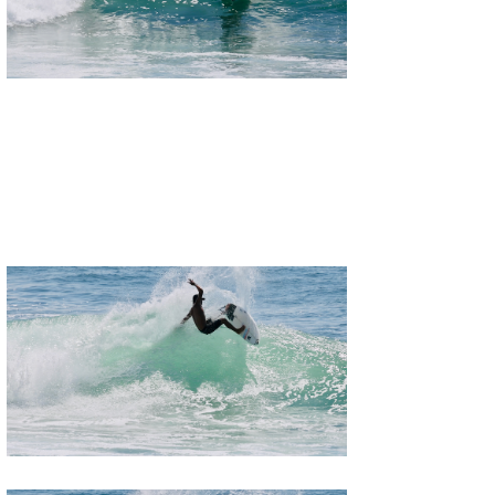
Mr.K
chappy
Romisea