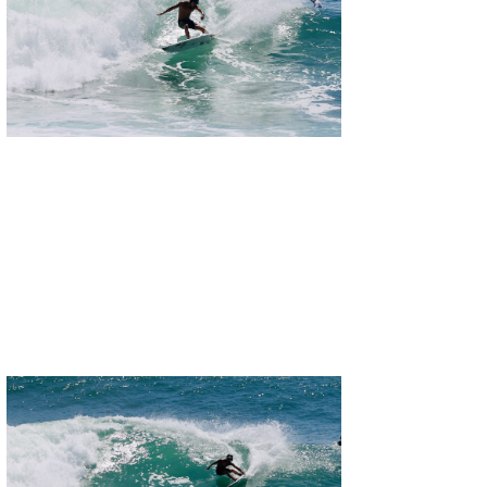
三輪予報士
小川予報士
上田純子
上條将美
唐澤予報士
SancheZ
ゴン
米山予報士
wanda
予報士 hiro.
banpaku