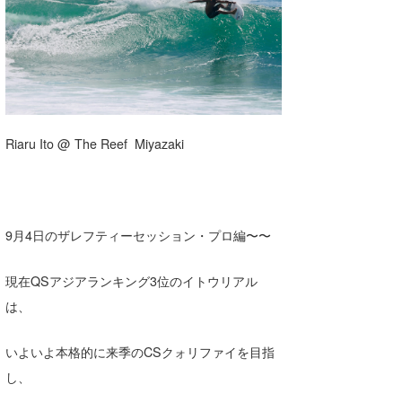
湘南
お知らせ
今月のプレゼント
千葉北
その他
伊豆
ルール＆How to
千葉南
VOTE!
Riaru Ito @ The Reef Miyazaki
大阪
サーファーズ
四国
9月4日のザレフティーセッション・プロ編〜〜
沖縄
ライター/寄稿メディア
現在QSアジアランキング3位のイトウリアル
Core Surf Japan
は、
メディア
Naoya Kimoto
いよいよ本格的に来季のCSクォリファイを目指
波伝説アンバサダー/プロライダー
mitsuteru Kamio
SURFMEDIA
し、
波伝説スタッフ