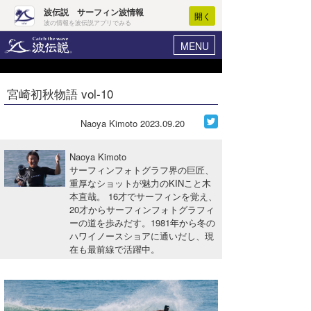
波伝説 サーフィン波情報
開く
波の情報を波伝説アプリでみる
MENU
ニュース
ヘルプ
マイホーム
宮崎初秋物語 vol-10
Core Surf Japan
ログイン
コンテスト
Naoya Kimoto
2023.09.20
新規会員登録
ファッション/グッズ
Naoya Kimoto
波情報･概況
サーフィンフォトグラフ界の巨匠、
アート＆エンタメ
重厚なショットが魅力のKINこと木
波予想ツール
WAVE HUNTER
本直哉。 16才でサーフィンを覚え、
コラム
20才からサーフィンフォトグラフィ
気象情報
ーの道を歩みだす。1981年から冬の
ハワイノースショアに通いだし、現
トラベル
ニュース
在も最前線で活躍中。
ショップ情報
サーフィンエリアガイド
ショップ情報
ウラナミ
会員メニュー