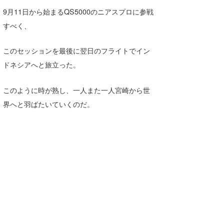
Yasunari Inoue
Colors MAGAZINE
福島寿実子
9月11日から始まるQS5000のニアスプロに参戦
Yoshiyuki Obata
WAVAL
中浦“JET”章
☆加藤
波伝説
すべく、
arukasvision
嵯峨明日香
+☆maki☆+
このセッションを最後に翌日のフライトでイン
DELTA FORCE SURF
進士剛光
Aichan
ドネシアへと旅立った。
CBA Films
田原啓江
chan-U
このように時が熟し、一人また一人宮崎から世
熊谷素子
植村未来
ECE
界へと羽ばたいていくのだ。
NOBUFUKU
G◎Da
大野”MAR”修聖
H
喜納海人
KID
KOBU
KY