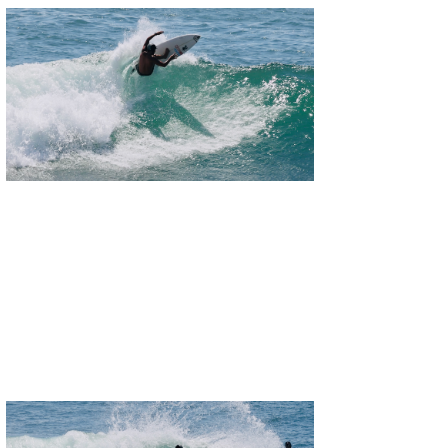
MIN
mitz
OYZ
S.K
Soulman
VAGY
waka☆=
YUKI☆
たっちー
ハンマー
まっきー