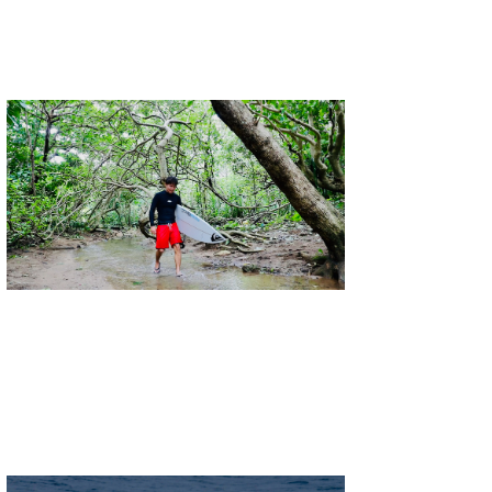
wanda
予報士 hiro.
banpaku
Mr.K
chappy
Romisea