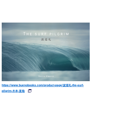
https://www.buenobooks.com/product-page/波巡礼-the-surf-
pilgrim-木本-直哉