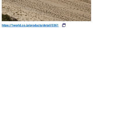
https://1world.co.jp/products/detail/5361