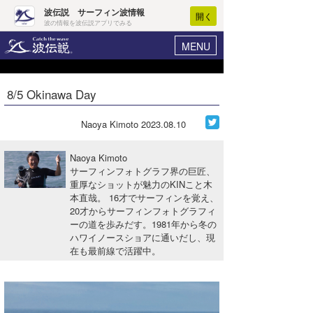
波伝説 サーフィン波情報
開く
波の情報を波伝説アプリでみる
MENU
ニュース
ヘルプ
マイホーム
8/5 Okinawa Day
Core Surf Japan
ログイン
コンテスト
Naoya Kimoto
2023.08.10
新規会員登録
ファッション/グッズ
Naoya Kimoto
波情報･概況
サーフィンフォトグラフ界の巨匠、
アート＆エンタメ
重厚なショットが魅力のKINこと木
波予想ツール
WAVE HUNTER
本直哉。 16才でサーフィンを覚え、
コラム
20才からサーフィンフォトグラフィ
気象情報
ーの道を歩みだす。1981年から冬の
ハワイノースショアに通いだし、現
トラベル
ニュース
在も最前線で活躍中。
ショップ情報
サーフィンエリアガイド
ショップ情報
ウラナミ
会員メニュー