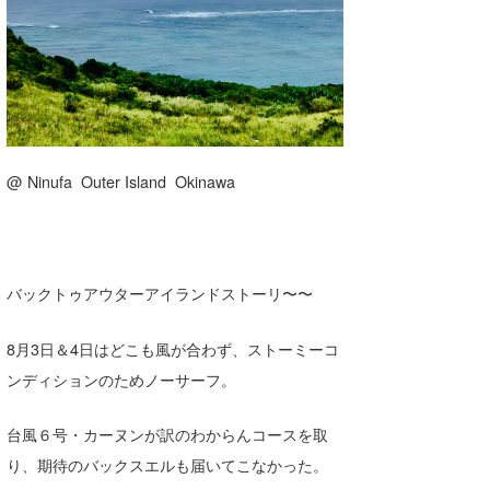
湘南
お知らせ
今月のプレゼント
千葉北
その他
伊豆
ルール＆How to
千葉南
VOTE!
@ Ninufa Outer Island Okinawa
大阪
サーファーズ
四国
沖縄
バックトゥアウターアイランドストーリ〜〜
8月3日＆4日はどこも風が合わず、ストーミーコ
ンディションのためノーサーフ。
台風６号・カーヌンが訳のわからんコースを取
り、期待のバックスエルも届いてこなかった。
ライター/寄稿メディア