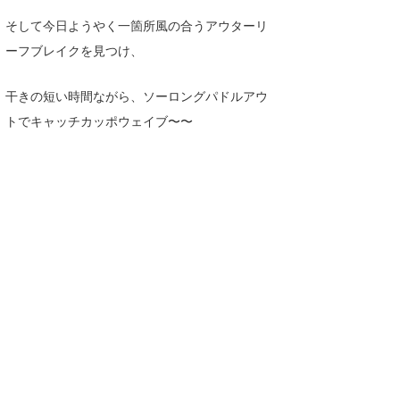
Core Surf Japan
そして今日ようやく一箇所風の合うアウターリ
ーフブレイクを見つけ、
メディア
Naoya Kimoto
波伝説アンバサダー/プロライダー
mitsuteru Kamio
SURFMEDIA
干きの短い時間ながら、ソーロングパドルアウ
トでキャッチカッポウェイブ〜〜
波伝説スタッフ
Yasunari Inoue
Colors MAGAZINE
福島寿実子
Yoshiyuki Obata
WAVAL
中浦“JET”章
☆加藤
波伝説
arukasvision
嵯峨明日香
+☆maki☆+
DELTA FORCE SURF
進士剛光
Aichan
CBA Films
田原啓江
chan-U
熊谷素子
植村未来
ECE
NOBUFUKU
G◎Da
大野”MAR”修聖
H