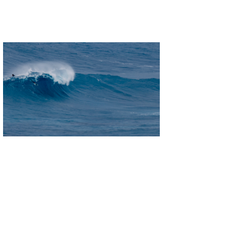
たっちー
ハンマー
まっきー
三輪予報士
小川予報士
上田純子
上條将美
唐澤予報士
SancheZ
ゴン
米山予報士