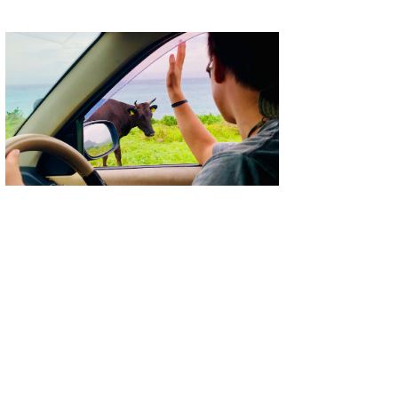
喜納海人
KID
KOBU
KY
MIN
mitz
OYZ
S.K
Soulman
VAGY
waka☆=
YUKI☆