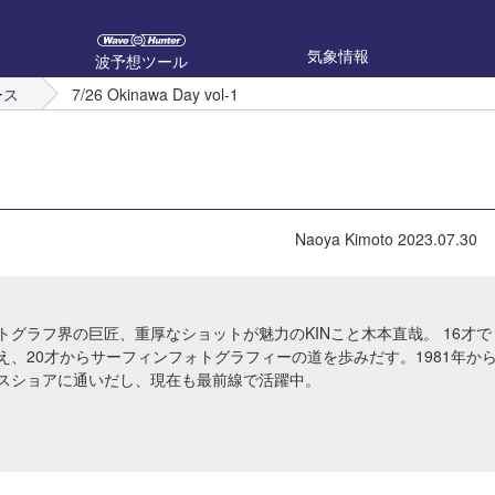
気象情報
波予想ツール
ース
7/26 Okinawa Day vol-1
Naoya Kimoto
2023.07.30
トグラフ界の巨匠、重厚なショットが魅力のKINこと木本直哉。 16才で
え、20才からサーフィンフォトグラフィーの道を歩みだす。1981年か
スショアに通いだし、現在も最前線で活躍中。