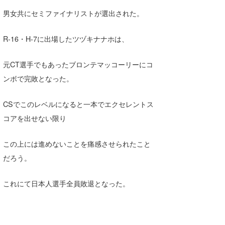
Core Surf Japan
男女共にセミファイナリストが選出された。
メディア
Naoya Kimoto
R-16・H-7に出場したツヅキナナホは、
波伝説アンバサダー/プロライダー
mitsuteru Kamio
SURFMEDIA
元CT選手でもあったブロンテマッコーリーにコ
波伝説スタッフ
Yasunari Inoue
Colors MAGAZINE
福島寿実子
ンボで完敗となった。
Yoshiyuki Obata
WAVAL
中浦“JET”章
☆加藤
波伝説
CSでこのレベルになると一本でエクセレントス
arukasvision
嵯峨明日香
+☆maki☆+
コアを出せない限り
DELTA FORCE SURF
進士剛光
Aichan
この上には進めないことを痛感させられたこと
CBA Films
田原啓江
chan-U
だろう。
熊谷素子
植村未来
ECE
これにて日本人選手全員敗退となった。
NOBUFUKU
G◎Da
大野”MAR”修聖
H