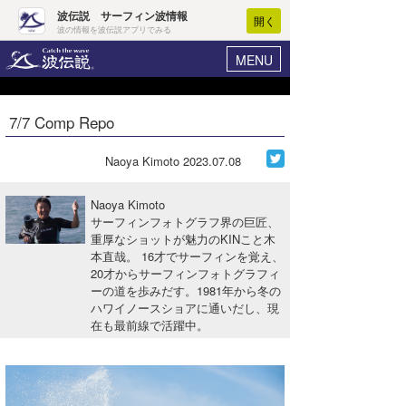
波伝説 サーフィン波情報
開く
波の情報を波伝説アプリでみる
MENU
ニュース
ヘルプ
マイホーム
7/7 Comp Repo
Core Surf Japan
ログイン
コンテスト
Naoya Kimoto
2023.07.08
新規会員登録
ファッション/グッズ
Naoya Kimoto
波情報･概況
サーフィンフォトグラフ界の巨匠、
アート＆エンタメ
重厚なショットが魅力のKINこと木
波予想ツール
WAVE HUNTER
本直哉。 16才でサーフィンを覚え、
コラム
20才からサーフィンフォトグラフィ
気象情報
ーの道を歩みだす。1981年から冬の
ハワイノースショアに通いだし、現
トラベル
ニュース
在も最前線で活躍中。
ショップ情報
サーフィンエリアガイド
ショップ情報
ウラナミ
会員メニュー