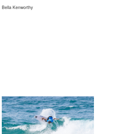
Bella Kenworthy
wanda
予報士 hiro.
banpaku
Mr.K
chappy
Romisea