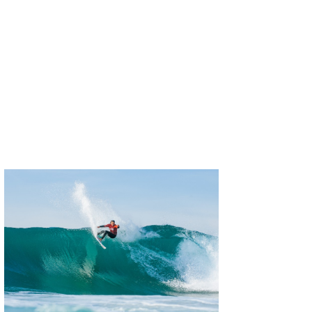
たっちー
ハンマー
まっきー
三輪予報士
小川予報士
上田純子
上條将美
唐澤予報士
SancheZ
ゴン
米山予報士