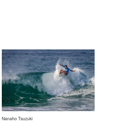
喜納海人
KID
KOBU
KY
MIN
mitz
OYZ
S.K
Soulman
VAGY
Nanaho Tsuzuki
waka☆=
YUKI☆