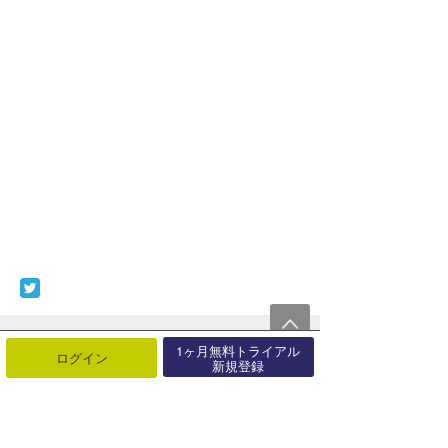
最近の記事
もっと見る
1ヶ月無料トライアル
ログイン
新規登録
Southern Storm vol-1
08月08日
7/12 Shikoku Day