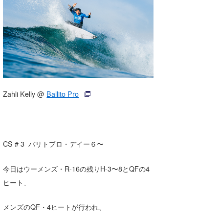
湘南
お知らせ
今月のプレゼント
千葉北
その他
伊豆
ルール＆How to
千葉南
VOTE!
大阪
Zahli Kelly @
Ballito Pro
サーファーズ
四国
沖縄
CS # 3 バリトプロ・デイー６〜
今日はウーメンズ・R-16の残りH-3〜8とQFの4
ヒート、
メンズのQF・4ヒートが行われ、
ライター/寄稿メディア