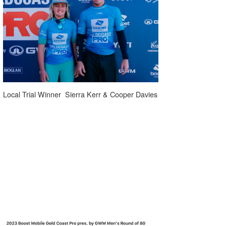
たっちー
ハンマー
まっきー
三輪予報士
Local Trial Winner Sierra Kerr & Cooper Davies
小川予報士
上田純子
上條将美
唐澤予報士
SancheZ
ゴン
米山予報士