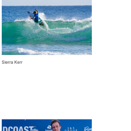
喜納海人
KID
KOBU
KY
MIN
mitz
Sierra Kerr
OYZ
S.K
Soulman
VAGY
waka☆=
YUKI☆