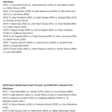
wanda
予報士 hiro.
banpaku
Mr.K
chappy
Romisea