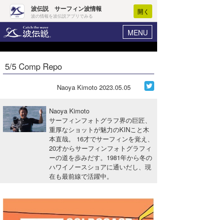
波伝説 サーフィン波情報
開く
波の情報を波伝説アプリでみる
MENU
ニュース
ヘルプ
マイホーム
5/5 Comp Repo
Core Surf Japan
ログイン
コンテスト
Naoya Kimoto
2023.05.05
新規会員登録
ファッション/グッズ
Naoya Kimoto
波情報･概況
サーフィンフォトグラフ界の巨匠、
アート＆エンタメ
重厚なショットが魅力のKINこと木
波予想ツール
WAVE HUNTER
本直哉。 16才でサーフィンを覚え、
コラム
20才からサーフィンフォトグラフィ
気象情報
ーの道を歩みだす。1981年から冬の
ハワイノースショアに通いだし、現
トラベル
ニュース
在も最前線で活躍中。
ショップ情報
サーフィンエリアガイド
ショップ情報
ウラナミ
会員メニュー