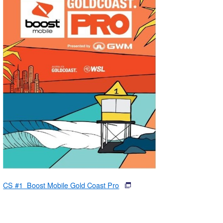
湘南
お知らせ
今月のプレゼント
千葉北
その他
伊豆
ルール＆How to
千葉南
VOTE!
大阪
サーファーズ
四国
沖縄
CS #1 Boost Mobile Gold Coast Pro
ライター/寄稿メディア