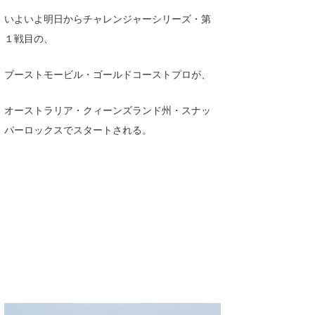
Core Surf Japan
いよいよ明日からチャレンジャーシリーズ・第
１戦目の、
メディア
Naoya Kimoto
波伝説アンバサダー/プロライダー
mitsuteru Kamio
SURFMEDIA
ブーストモービル・ゴールドコーストプロが、
波伝説スタッフ
Yasunari Inoue
Colors MAGAZINE
福島寿実子
オーストラリア・クィーンズランド州・スナッ
パーロックスでスタートされる。
Yoshiyuki Obata
WAVAL
中浦“JET”章
☆加藤
波伝説
arukasvision
嵯峨明日香
+☆maki☆+
DELTA FORCE SURF
進士剛光
Aichan
CBA Films
田原啓江
chan-U
熊谷素子
植村未来
ECE
NOBUFUKU
G◎Da
大野”MAR”修聖
H