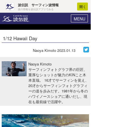
波伝説 サーフィン波情報
開く
波の情報を波伝説アプリでみる
MENU
ニュース
ヘルプ
マイホーム
1/12 Hawaii Day
Core Surf Japan
ログイン
コンテスト
Naoya Kimoto
2023.01.13
新規会員登録
ファッション/グッズ
Naoya Kimoto
波情報･概況
サーフィンフォトグラフ界の巨匠、
アート＆エンタメ
重厚なショットが魅力のKINこと木
波予想ツール
WAVE HUNTER
本直哉。 16才でサーフィンを覚え、
コラム
20才からサーフィンフォトグラフィ
気象情報
ーの道を歩みだす。1981年から冬の
ハワイノースショアに通いだし、現
トラベル
ニュース
在も最前線で活躍中。
ショップ情報
サーフィンエリアガイド
ショップ情報
ウラナミ
会員メニュー