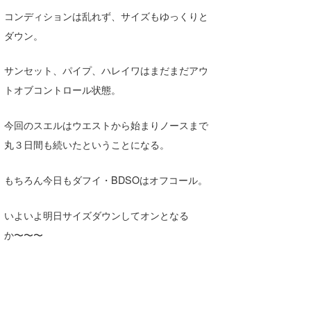
Core Surf Japan
コンディションは乱れず、サイズもゆっくりと
ダウン。
メディア
Naoya Kimoto
サンセット、パイプ、ハレイワはまだまだアウ
波伝説アンバサダー/プロライダー
mitsuteru Kamio
SURFMEDIA
トオブコントロール状態。
波伝説スタッフ
Yasunari Inoue
Colors MAGAZINE
福島寿実子
今回のスエルはウエストから始まりノースまで
Yoshiyuki Obata
WAVAL
中浦“JET”章
☆加藤
波伝説
丸３日間も続いたということになる。
arukasvision
嵯峨明日香
+☆maki☆+
もちろん今日もダフイ・BDSOはオフコール。
DELTA FORCE SURF
進士剛光
Aichan
CBA Films
田原啓江
chan-U
いよいよ明日サイズダウンしてオンとなる
か〜〜〜
熊谷素子
植村未来
ECE
NOBUFUKU
G◎Da
大野”MAR”修聖
H