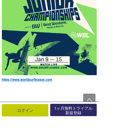
https://www.worldsurfleague.com
カリフォルニア州・サンディエゴカウンティ・
1ヶ月無料トライアル
ログイン
新規登録
シーサイドビーチで行われている
WSLのワールドジュニアチャンピオンシップ