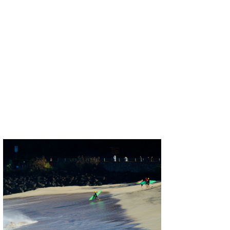
wanda
予報士 hiro.
banpaku
Mr.K
chappy
Romisea