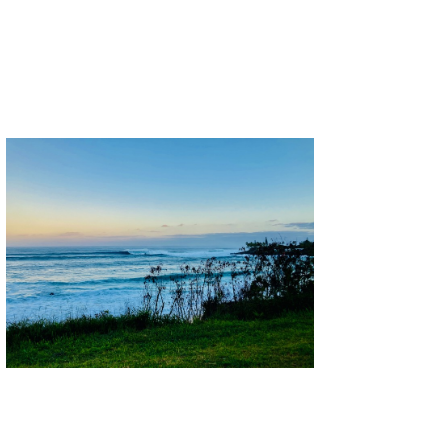
喜納海人
KID
KOBU
KY
MIN
mitz
OYZ
S.K
Soulman
VAGY
waka☆=
YUKI☆