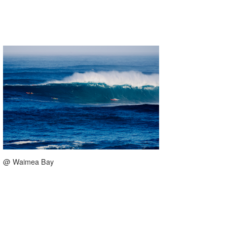
たっちー
ハンマー
まっきー
三輪予報士
小川予報士
上田純子
上條将美
唐澤予報士
@ Waimea Bay
SancheZ
ゴン
米山予報士