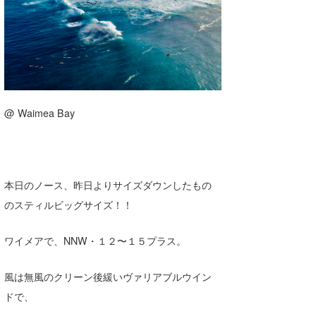
湘南
お知らせ
今月のプレゼント
千葉北
その他
伊豆
ルール＆How to
千葉南
VOTE!
@ Waimea Bay
大阪
サーファーズ
四国
本日のノース、昨日よりサイズダウンしたもの
沖縄
のスティルビッグサイズ！！
ワイメアで、NNW・１２〜１５プラス。
風は無風のクリーン後緩いヴァリアブルウイン
ドで、
ライター/寄稿メディア