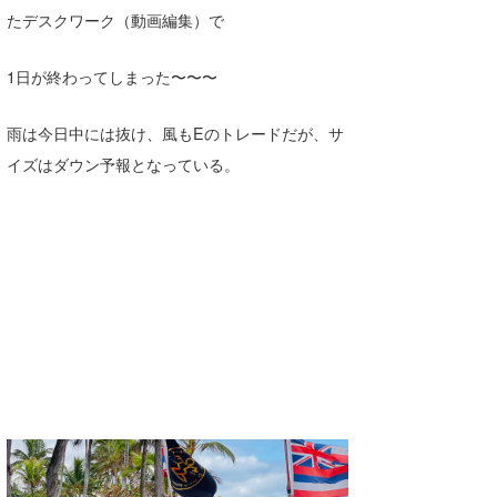
たデスクワーク（動画編集）で
喜納海人
KID
KOBU
1日が終わってしまった〜〜〜
KY
雨は今日中には抜け、風もEのトレードだが、サ
イズはダウン予報となっている。
MIN
mitz
OYZ
S.K
Soulman
VAGY
waka☆=
YUKI☆