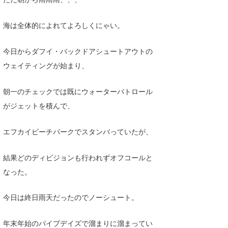
Core Surf Japan
海は全体的によれてよろしくにゃい。
メディア
Naoya Kimoto
今日からダフイ・バックドアシュートアウトの
波伝説アンバサダー/プロライダー
mitsuteru Kamio
SURFMEDIA
ウェイティングが始まり、
波伝説スタッフ
Yasunari Inoue
Colors MAGAZINE
福島寿実子
朝一のチェックでは既にウォーターパトロール
Yoshiyuki Obata
WAVAL
中浦“JET”章
☆加藤
波伝説
がジェットを積んで、
arukasvision
嵯峨明日香
+☆maki☆+
エフカイビーチパークでスタンバっていたが、
DELTA FORCE SURF
進士剛光
Aichan
結果どのディビジョンも行われずオフコールと
CBA Films
田原啓江
chan-U
なった。
熊谷素子
植村未来
ECE
今日は終日雨天だったのでノーシュート。
NOBUFUKU
G◎Da
大野”MAR”修聖
H
年末年始のパイプデイズで溜まりに溜まってい