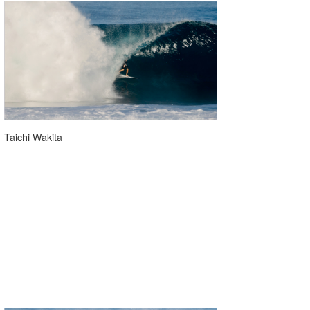
wanda
予報士 hiro.
banpaku
Mr.K
chappy
Taichi Wakita
Romisea