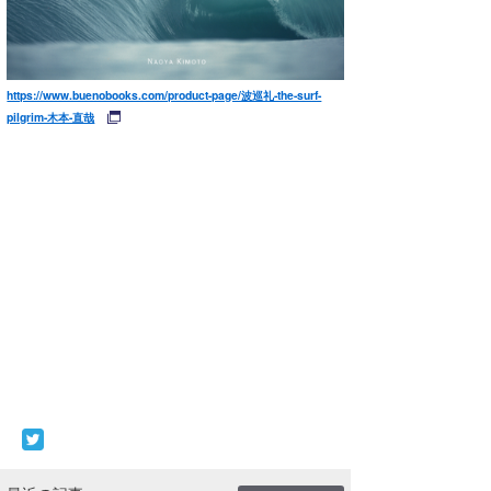
https://www.buenobooks.com/product-page/波巡礼-the-surf-
pilgrim-木本-直哉