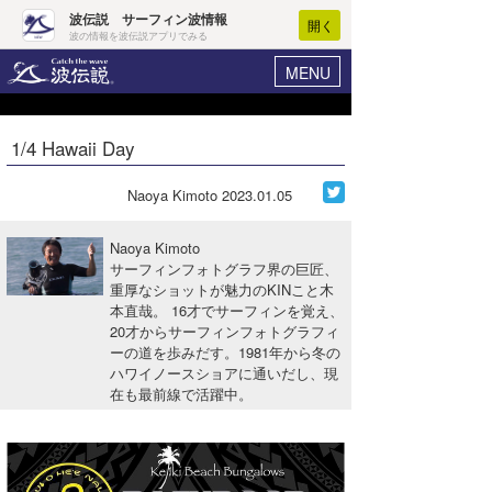
波伝説 サーフィン波情報
開く
波の情報を波伝説アプリでみる
MENU
ニュース
ヘルプ
マイホーム
1/4 Hawaii Day
Core Surf Japan
ログイン
コンテスト
Naoya Kimoto
2023.01.05
新規会員登録
ファッション/グッズ
Naoya Kimoto
波情報･概況
サーフィンフォトグラフ界の巨匠、
アート＆エンタメ
重厚なショットが魅力のKINこと木
波予想ツール
WAVE HUNTER
本直哉。 16才でサーフィンを覚え、
コラム
20才からサーフィンフォトグラフィ
気象情報
ーの道を歩みだす。1981年から冬の
ハワイノースショアに通いだし、現
トラベル
ニュース
在も最前線で活躍中。
ショップ情報
サーフィンエリアガイド
ショップ情報
ウラナミ
会員メニュー