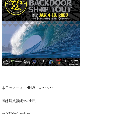
湘南
お知らせ
今月のプレゼント
千葉北
その他
伊豆
ルール＆How to
千葉南
VOTE!
大阪
サーファーズ
四国
沖縄
本日のノース、NNW・４〜５〜
風は無風後緩めのNE。
ライター/寄稿メディア
ただ朝から雨雨雨、、、