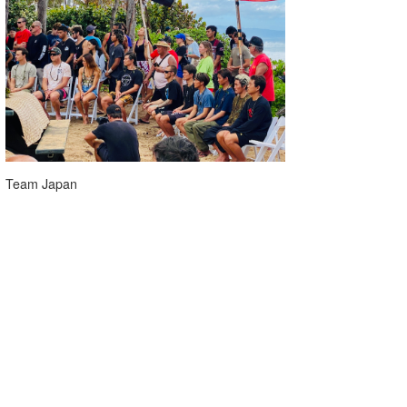
たっちー
ハンマー
まっきー
三輪予報士
小川予報士
Team Japan
上田純子
上條将美
唐澤予報士
SancheZ
ゴン
米山予報士