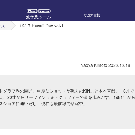
気象情報
波予想ツール
ース
12/17 Hawaii Day vol-1
Naoya Kimoto
2022.12.18
トグラフ界の巨匠、重厚なショットが魅力のKINこと木本直哉。 16才で
え、20才からサーフィンフォトグラフィーの道を歩みだす。1981年か
スショアに通いだし、現在も最前線で活躍中。