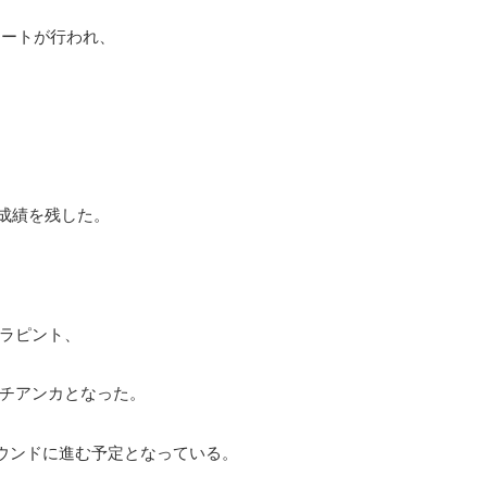
ヒートが行われ、
、
成績を残した。
ラピント、
チアンカとなった。
ラウンドに進む予定となっている。