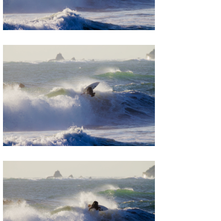
wanda
予報士 hiro.
banpaku
Mr.K
chappy
Romisea