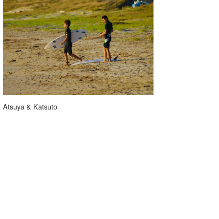
喜納海人
KID
KOBU
KY
MIN
mitz
Atsuya & Katsuto
OYZ
S.K
Soulman
VAGY
waka☆=
YUKI☆