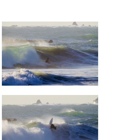
たっちー
ハンマー
まっきー
三輪予報士
小川予報士
上田純子
上條将美
唐澤予報士
SancheZ
ゴン
米山予報士