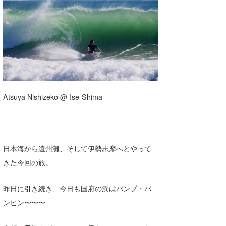
湘南
お知らせ
今月のプレゼント
千葉北
その他
伊豆
ルール＆How to
千葉南
VOTE!
大阪
Atsuya Nishizeko @ Ise-Shima
サーファーズ
四国
沖縄
日本海から遠州灘、そして伊勢志摩へとやって
きた今回の旅。
昨日に引き続き、今日も国府の浜はパンプ・パ
ンピン〜〜〜
ライター/寄稿メディア