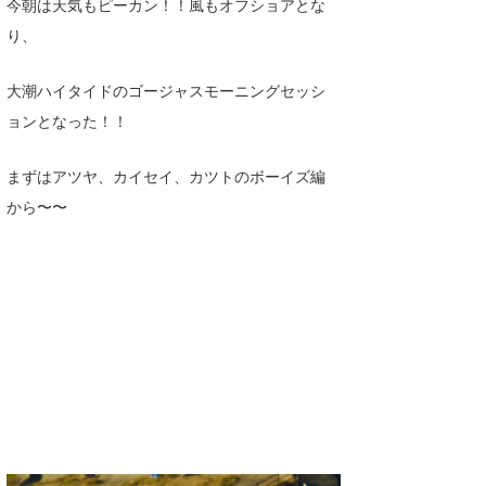
今朝は天気もピーカン！！風もオフショアとな
Core Surf Japan
り、
メディア
Naoya Kimoto
大潮ハイタイドのゴージャスモーニングセッシ
波伝説アンバサダー/プロライダー
mitsuteru Kamio
SURFMEDIA
ョンとなった！！
波伝説スタッフ
Yasunari Inoue
Colors MAGAZINE
福島寿実子
まずはアツヤ、カイセイ、カツトのボーイズ編
Yoshiyuki Obata
WAVAL
中浦“JET”章
☆加藤
波伝説
から〜〜
arukasvision
嵯峨明日香
+☆maki☆+
DELTA FORCE SURF
進士剛光
Aichan
CBA Films
田原啓江
chan-U
熊谷素子
植村未来
ECE
NOBUFUKU
G◎Da
大野”MAR”修聖
H