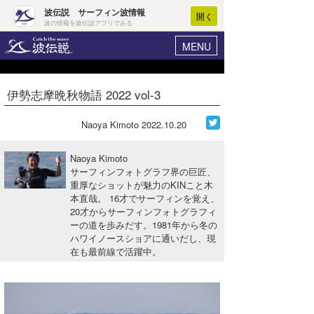
波伝説 サーフィン波情報
開く
波の情報を波伝説アプリでみる
MENU
ニュース
ヘルプ
マイホーム
伊勢志摩晩秋物語 2022 vol-3
Core Surf Japan
ログイン
コンテスト
Naoya Kimoto
2022.10.20
新規会員登録
ファッション/グッズ
Naoya Kimoto
波情報･概況
サーフィンフォトグラフ界の巨匠、
アート＆エンタメ
重厚なショットが魅力のKINこと木
波予想ツール
WAVE HUNTER
本直哉。 16才でサーフィンを覚え、
コラム
20才からサーフィンフォトグラフィ
気象情報
ーの道を歩みだす。1981年から冬の
ハワイノースショアに通いだし、現
トラベル
ニュース
在も最前線で活躍中。
ショップ情報
サーフィンエリアガイド
ショップ情報
ウラナミ
会員メニュー