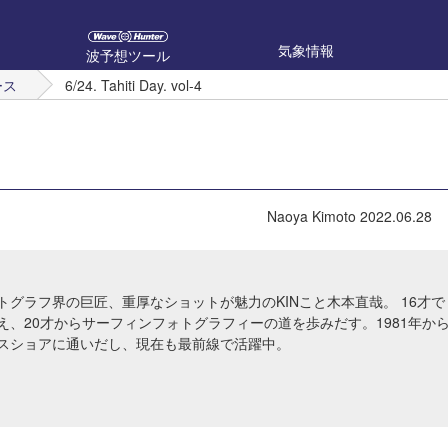
気象情報
波予想ツール
ース
6/24. Tahiti Day. vol-4
Naoya Kimoto
2022.06.28
トグラフ界の巨匠、重厚なショットが魅力のKINこと木本直哉。 16才で
え、20才からサーフィンフォトグラフィーの道を歩みだす。1981年か
スショアに通いだし、現在も最前線で活躍中。