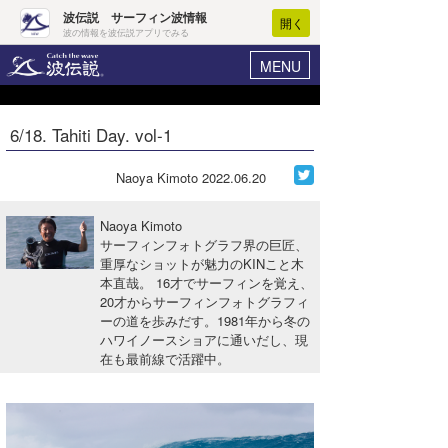
波伝説 サーフィン波情報
開く
波の情報を波伝説アプリでみる
MENU
ニュース
ヘルプ
マイホーム
6/18. Tahiti Day. vol-1
Core Surf Japan
ログイン
コンテスト
Naoya Kimoto
2022.06.20
新規会員登録
ファッション/グッズ
Naoya Kimoto
波情報･概況
サーフィンフォトグラフ界の巨匠、
アート＆エンタメ
重厚なショットが魅力のKINこと木
波予想ツール
WAVE HUNTER
本直哉。 16才でサーフィンを覚え、
コラム
20才からサーフィンフォトグラフィ
気象情報
ーの道を歩みだす。1981年から冬の
ハワイノースショアに通いだし、現
トラベル
ニュース
在も最前線で活躍中。
ショップ情報
サーフィンエリアガイド
ショップ情報
ウラナミ
会員メニュー