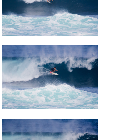
喜納海人
KID
KOBU
KY
MIN
mitz
OYZ
S.K
Soulman
VAGY
waka☆=
YUKI☆