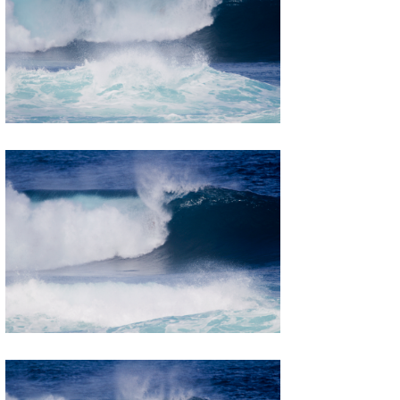
たっちー
ハンマー
まっきー
三輪予報士
小川予報士
上田純子
上條将美
唐澤予報士
SancheZ
ゴン
米山予報士