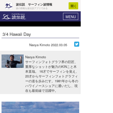
波伝説 サーフィン波情報
開く
波の情報を波伝説アプリでみる
MENU
ニュース
ヘルプ
マイホーム
3/4 Hawaii Day
Core Surf Japan
ログイン
コンテスト
Naoya Kimoto
2022.03.05
新規会員登録
ファッション/グッズ
Naoya Kimoto
波情報･概況
サーフィンフォトグラフ界の巨匠、
アート＆エンタメ
重厚なショットが魅力のKINこと木
波予想ツール
WAVE HUNTER
本直哉。 16才でサーフィンを覚え、
コラム
20才からサーフィンフォトグラフィ
気象情報
ーの道を歩みだす。1981年から冬の
ハワイノースショアに通いだし、現
トラベル
ニュース
在も最前線で活躍中。
ショップ情報
サーフィンエリアガイド
ショップ情報
ウラナミ
会員メニュー