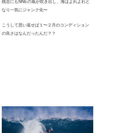
残念にもNNEの風が吹き出し、海はよれよれと
Core Surf Japan
なり一気にジャンク化〜
メディア
Naoya Kimoto
こうして思い返せば１〜２月のコンディション
波伝説アンバサダー/プロライダー
mitsuteru Kamio
SURFMEDIA
の良さはなんだったんだ？？
波伝説スタッフ
Yasunari Inoue
Colors MAGAZINE
福島寿実子
Yoshiyuki Obata
WAVAL
中浦“JET”章
☆加藤
波伝説
arukasvision
嵯峨明日香
+☆maki☆+
DELTA FORCE SURF
進士剛光
Aichan
CBA Films
田原啓江
chan-U
熊谷素子
植村未来
ECE
NOBUFUKU
G◎Da
大野”MAR”修聖
H