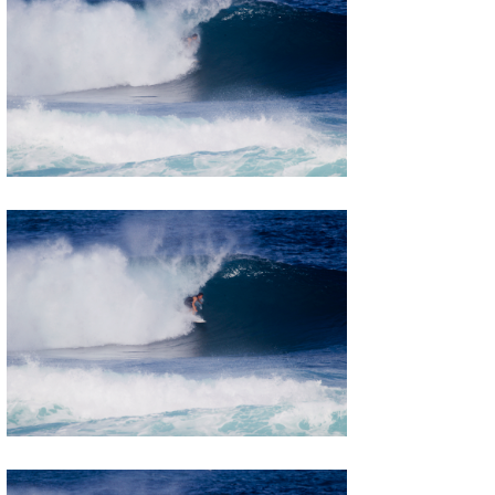
wanda
予報士 hiro.
banpaku
Mr.K
chappy
Romisea