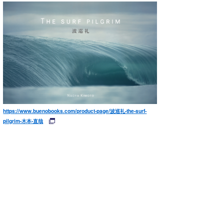
https://www.buenobooks.com/product-page/波巡礼-the-surf-
pilgrim-木本-直哉