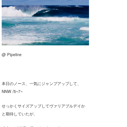
湘南
お知らせ
今月のプレゼント
千葉北
その他
伊豆
ルール＆How to
千葉南
VOTE!
大阪
@ Pipeline
サーファーズ
四国
沖縄
本日のノース、一気にジャンプアップして、
NNW /5~7~
せっかくサイズアップしてヴァリアブルデイか
と期待していたが、
ライター/寄稿メディア