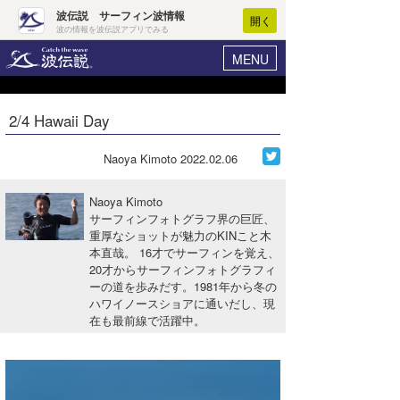
波伝説 サーフィン波情報
開く
波の情報を波伝説アプリでみる
MENU
ニュース
ヘルプ
マイホーム
2/4 Hawaii Day
Core Surf Japan
ログイン
コンテスト
Naoya Kimoto
2022.02.06
新規会員登録
ファッション/グッズ
Naoya Kimoto
波情報･概況
サーフィンフォトグラフ界の巨匠、
アート＆エンタメ
重厚なショットが魅力のKINこと木
波予想ツール
WAVE HUNTER
本直哉。 16才でサーフィンを覚え、
コラム
20才からサーフィンフォトグラフィ
気象情報
ーの道を歩みだす。1981年から冬の
ハワイノースショアに通いだし、現
トラベル
ニュース
在も最前線で活躍中。
ショップ情報
サーフィンエリアガイド
ショップ情報
ウラナミ
会員メニュー