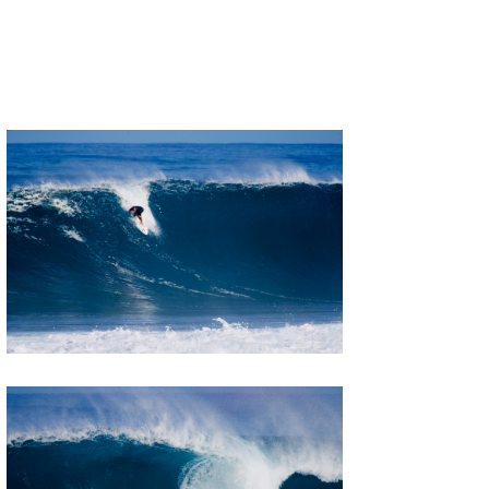
MIN
mitz
OYZ
S.K
Soulman
VAGY
waka☆=
YUKI☆
たっちー
ハンマー
まっきー