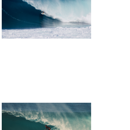
Mr.K
chappy
Romisea