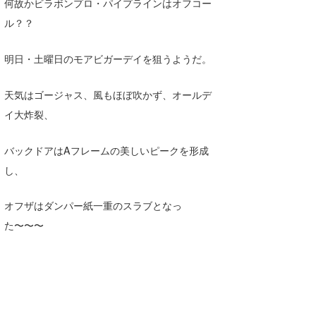
Yasunari Inoue
Colors MAGAZINE
福島寿実子
何故かビラボンプロ・パイプラインはオフコー
ル？？
Yoshiyuki Obata
WAVAL
中浦“JET”章
☆加藤
波伝説
明日・土曜日のモアビガーデイを狙うようだ。
arukasvision
嵯峨明日香
+☆maki☆+
DELTA FORCE SURF
進士剛光
Aichan
天気はゴージャス、風もほぼ吹かず、オールデ
イ大炸裂、
CBA Films
田原啓江
chan-U
熊谷素子
植村未来
ECE
バックドアはAフレームの美しいピークを形成
し、
NOBUFUKU
G◎Da
大野”MAR”修聖
H
オフザはダンパー紙一重のスラブとなっ
た〜〜〜
喜納海人
KID
KOBU
KY