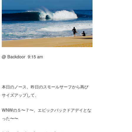
湘南
お知らせ
今月のプレゼント
千葉北
その他
伊豆
ルール＆How to
千葉南
VOTE!
大阪
@ Backdoor 9:15 am
サーファーズ
四国
沖縄
ライター/寄稿メディア
本日のノース、昨日のスモールサーフから再び
サイズアップして、
Core Surf Japan
メディア
Naoya Kimoto
WNWの５〜７〜、エピックバックドアデイとな
った〜〜
波伝説アンバサダー/プロライダー
mitsuteru Kamio
SURFMEDIA
波伝説スタッフ