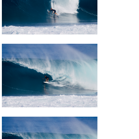
三輪予報士
小川予報士
上田純子
上條将美
唐澤予報士
SancheZ
ゴン
米山予報士
wanda
予報士 hiro.
banpaku