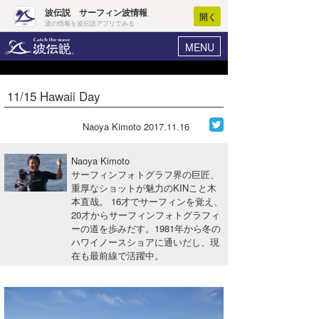
波伝説 サーフィン波情報
開く
波の情報を波伝説アプリでみる
MENU
ニュース
ヘルプ
マイホーム
11/15 Hawaii Day
Core Surf Japan
ログイン
コンテスト
Naoya Kimoto
2017.11.16
新規会員登録
ファッション/グッズ
Naoya Kimoto
波情報･概況
サーフィンフォトグラフ界の巨匠、
アート＆エンタメ
重厚なショットが魅力のKINこと木
波予想ツール
WAVE HUNTER
本直哉。 16才でサーフィンを覚え、
コラム
20才からサーフィンフォトグラフィ
気象情報
ーの道を歩みだす。1981年から冬の
ハワイノースショアに通いだし、現
トラベル
ニュース
在も最前線で活躍中。
ショップ情報
サーフィンエリアガイド
ショップ情報
ウラナミ
会員メニュー