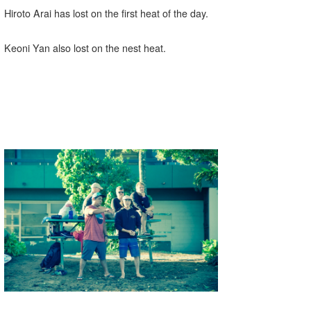
MIN
Hiroto Arai has lost on the first heat of the day.
mitz
Keoni Yan also lost on the nest heat.
OYZ
S.K
Soulman
VAGY
waka☆=
YUKI☆
たっちー
ハンマー
まっきー