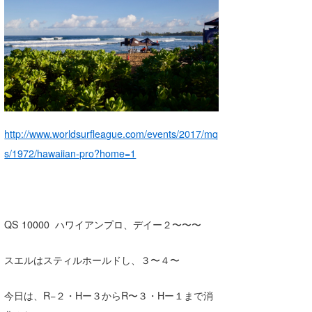
湘南
お知らせ
今月のプレゼント
千葉北
その他
伊豆
ルール＆How to
千葉南
VOTE!
大阪
http://www.worldsurfleague.com/events/2017/mq
サーファーズ
s/1972/hawaiian-pro?home=1
四国
沖縄
ライター/寄稿メディア
QS 10000 ハワイアンプロ、デイー２〜〜〜
Core Surf Japan
メディア
Naoya Kimoto
スエルはスティルホールドし、３〜４〜
波伝説アンバサダー/プロライダー
mitsuteru Kamio
SURFMEDIA
今日は、R−２・Hー３からR〜３・Hー１まで消
波伝説スタッフ