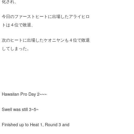
Yasunari Inoue
Colors MAGAZINE
福島寿実子
化され、
Yoshiyuki Obata
WAVAL
中浦“JET”章
☆加藤
波伝説
今日のファーストヒートに出場したアライヒロ
トは４位で敗退、
arukasvision
嵯峨明日香
+☆maki☆+
DELTA FORCE SURF
進士剛光
Aichan
次のヒートに出場したケオニヤンも４位で敗退
してしまった。
CBA Films
田原啓江
chan-U
熊谷素子
植村未来
ECE
NOBUFUKU
G◎Da
大野”MAR”修聖
H
Hawaiian Pro Day 2~~~
喜納海人
KID
Swell was still 3~5~
KOBU
KY
Finished up to Heat 1, Round 3 and