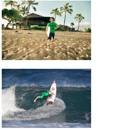
三輪予報士
小川予報士
上田純子
上條将美
唐澤予報士
SancheZ
ゴン
米山予報士
wanda
予報士 hiro.
banpaku