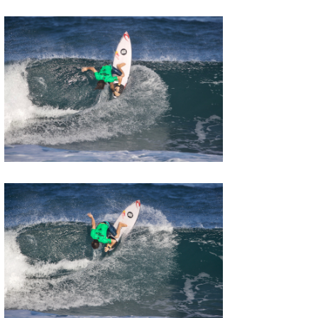
Mr.K
chappy
Romisea