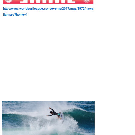
http://www.worldsurfleague.com/events/2017/mqs/1972/hawa
iian-pro?home=1