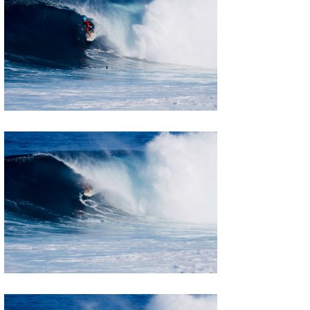
Mr.K
chappy
Romisea