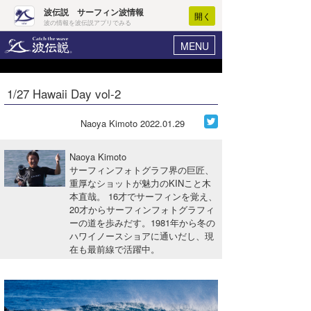
波伝説 サーフィン波情報
開く
波の情報を波伝説アプリでみる
MENU
ニュース
ヘルプ
マイホーム
1/27 Hawaii Day vol-2
Core Surf Japan
ログイン
コンテスト
Naoya Kimoto
2022.01.29
新規会員登録
ファッション/グッズ
Naoya Kimoto
波情報･概況
サーフィンフォトグラフ界の巨匠、
アート＆エンタメ
重厚なショットが魅力のKINこと木
波予想ツール
WAVE HUNTER
本直哉。 16才でサーフィンを覚え、
コラム
20才からサーフィンフォトグラフィ
気象情報
ーの道を歩みだす。1981年から冬の
ハワイノースショアに通いだし、現
トラベル
ニュース
在も最前線で活躍中。
ショップ情報
サーフィンエリアガイド
ショップ情報
ウラナミ
会員メニュー