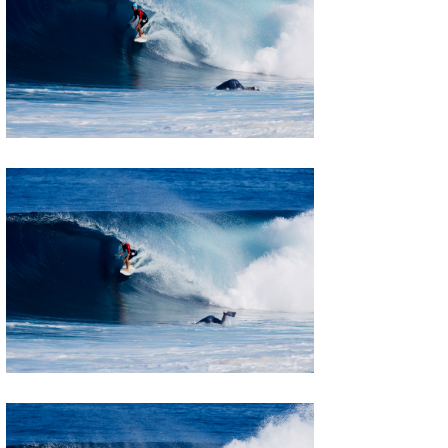
三輪予報士
小川予報士
上田純子
上條将美
唐澤予報士
SancheZ
ゴン
米山予報士
wanda
予報士 hiro.
banpaku