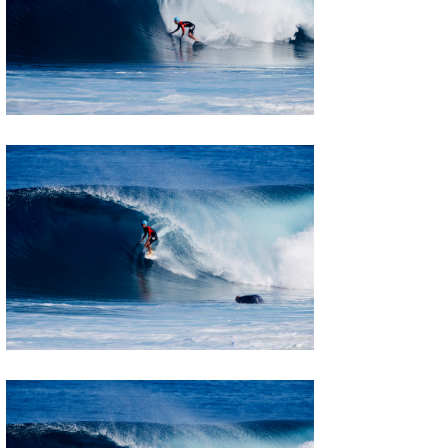
MIN
mitz
OYZ
S.K
Soulman
VAGY
waka☆=
YUKI☆
たっちー
ハンマー
まっきー