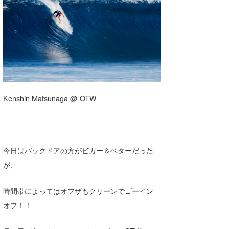
湘南
お知らせ
今月のプレゼント
千葉北
その他
伊豆
ルール＆How to
千葉南
VOTE!
大阪
Kenshin Matsunaga @ OTW
サーファーズ
四国
沖縄
ライター/寄稿メディア
今日はバックドアの方がビガー＆ベターだった
が、
Core Surf Japan
メディア
Naoya Kimoto
時間帯によってはオフザもクリーンでゴーイン
オフ！！
波伝説アンバサダー/プロライダー
mitsuteru Kamio
SURFMEDIA
波伝説スタッフ