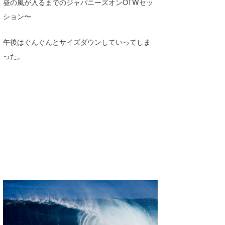
Yasunari Inoue
Colors MAGAZINE
福島寿実子
昼の風が入るまでのジャパニーズオンOTWセッ
ション〜
Yoshiyuki Obata
WAVAL
中浦“JET”章
☆加藤
波伝説
午後はぐんぐんとサイズダウンしていってしま
arukasvision
嵯峨明日香
+☆maki☆+
った。
DELTA FORCE SURF
進士剛光
Aichan
CBA Films
田原啓江
chan-U
熊谷素子
植村未来
ECE
NOBUFUKU
G◎Da
大野”MAR”修聖
H
喜納海人
KID
KOBU
KY