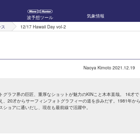
気象情報
波予想ツール
ース
12/17 Hawaii Day vol-2
Naoya Kimoto
2021.12.19
トグラフ界の巨匠、重厚なショットが魅力のKINこと木本直哉。 16才で
え、20才からサーフィンフォトグラフィーの道を歩みだす。1981年か
スショアに通いだし、現在も最前線で活躍中。