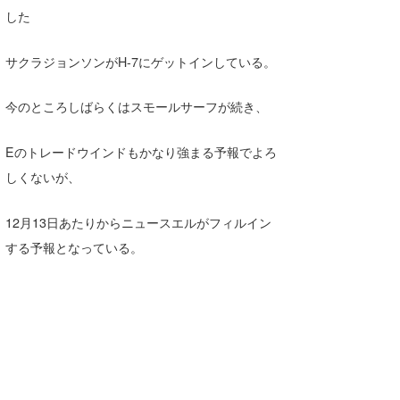
した
喜納海人
KID
KOBU
サクラジョンソンがH-7にゲットインしている。
KY
今のところしばらくはスモールサーフが続き、
MIN
Eのトレードウインドもかなり強まる予報でよろ
mitz
しくないが、
OYZ
12月13日あたりからニュースエルがフィルイン
S.K
する予報となっている。
Soulman
VAGY
waka☆=
YUKI☆