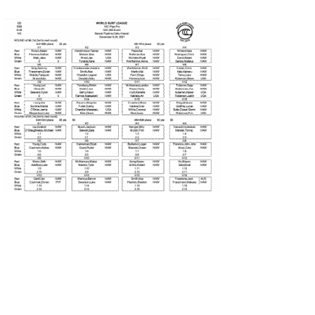
たっちー
ハンマー
まっきー
三輪予報士
小川予報士
上田純子
上條将美
唐澤予報士
SancheZ
ゴン
米山予報士