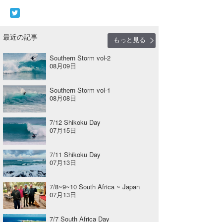
最近の記事
もっと見る
Southern Storm vol-2
08月09日
Southern Storm vol-1
08月08日
7/12 Shikoku Day
07月15日
7/11 Shikoku Day
07月13日
7/8~9~10 South Africa ~ Japan
07月13日
7/7 South Africa Day