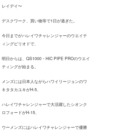
レイデイ〜
Core Surf Japan
メディア
Naoya Kimoto
デスクワーク、買い物等で1日が過ぎた。
波伝説アンバサダー/プロライダー
mitsuteru Kamio
SURFMEDIA
今日までがハレイワチャレンジャーのウエイテ
波伝説スタッフ
Yasunari Inoue
Colors MAGAZINE
福島寿実子
ィングピリオドで、
Yoshiyuki Obata
WAVAL
中浦“JET”章
☆加藤
波伝説
明日からは、QS1000・HIC PIPE PROのウエイ
arukasvision
嵯峨明日香
+☆maki☆+
ティングが始まる。
DELTA FORCE SURF
進士剛光
Aichan
メンズには日本人ながらハワイリージョンのワ
キタタカユキがH-5、
CBA Films
田原啓江
chan-U
熊谷素子
植村未来
ECE
ハレイワチャレンジャーで大活躍したシオンク
ロフォードがH-15、
NOBUFUKU
G◎Da
大野”MAR”修聖
H
ウーメンズにはハレイワチャレンジャーで優勝