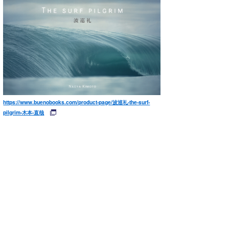
https://www.buenobooks.com/product-page/波巡礼-the-surf-
pilgrim-木本-直哉