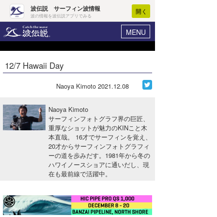
波伝説 サーフィン波情報
開く
波の情報を波伝説アプリでみる
MENU
ニュース
ヘルプ
マイホーム
12/7 Hawaii Day
Core Surf Japan
ログイン
コンテスト
Naoya Kimoto
2021.12.08
新規会員登録
ファッション/グッズ
Naoya Kimoto
波情報･概況
サーフィンフォトグラフ界の巨匠、
アート＆エンタメ
重厚なショットが魅力のKINこと木
波予想ツール
WAVE HUNTER
本直哉。 16才でサーフィンを覚え、
コラム
20才からサーフィンフォトグラフィ
気象情報
ーの道を歩みだす。1981年から冬の
ハワイノースショアに通いだし、現
トラベル
ニュース
在も最前線で活躍中。
ショップ情報
サーフィンエリアガイド
ショップ情報
ウラナミ
会員メニュー