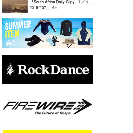
『South Africa Daily Clip』 ７／１３、J-BAY OPEN／DAY-２／Part-２。
2015年07月14日