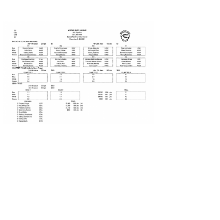
wanda
予報士 hiro.
banpaku
Mr.K
chappy
Romisea