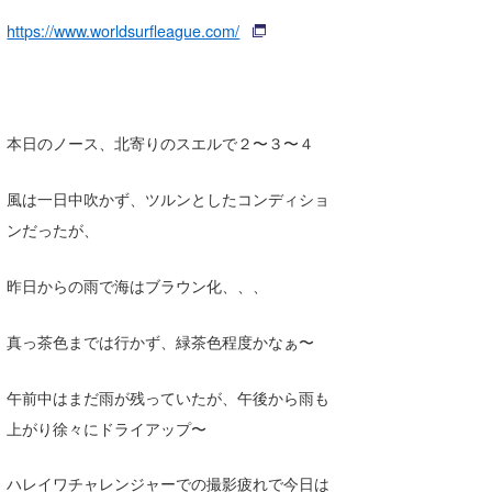
湘南
お知らせ
今月のプレゼント
https://www.worldsurfleague.com/
千葉北
その他
伊豆
ルール＆How to
本日のノース、北寄りのスエルで２〜３〜４
千葉南
VOTE!
大阪
風は一日中吹かず、ツルンとしたコンディショ
ンだったが、
サーファーズ
四国
昨日からの雨で海はブラウン化、、、
沖縄
真っ茶色までは行かず、緑茶色程度かなぁ〜
午前中はまだ雨が残っていたが、午後から雨も
上がり徐々にドライアップ〜
ライター/寄稿メディア
ハレイワチャレンジャーでの撮影疲れで今日は