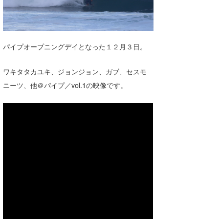
湘南
お知らせ
今月のプレゼント
千葉北
その他
パイプオープニングデイとなった１２月３日。
伊豆
ルール＆How to
千葉南
VOTE!
ワキタタカユキ、ジョンジョン、ガブ、セスモ
ニーツ、他＠パイプ／vol.1の映像です。
大阪
サーファーズ
四国
沖縄
ライター/寄稿メディア