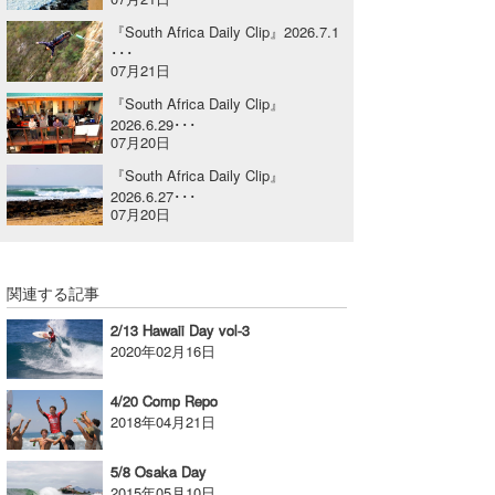
喜納海人
KID
『South Africa Daily Clip』2026.7.1
･･･
07月21日
KOBU
『South Africa Daily Clip』
KY
2026.6.29･･･
07月20日
MIN
『South Africa Daily Clip』
2026.6.27･･･
mitz
07月20日
OYZ
関連する記事
S.K
2/13 Hawaii Day vol-3
Soulman
2020年02月16日
VAGY
4/20 Comp Repo
2018年04月21日
waka☆=
5/8 Osaka Day
YUKI☆
2015年05月10日