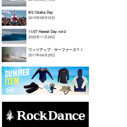
たっちー
8/2 Osaka Day
2015年08月03日
ハンマー
まっきー
11/27 Hawaii Day vol-2
2022年11月29日
三輪予報士
ワッツアップ・サーファーズ？！
小川予報士
2017年04月29日
上田純子
上條将美
唐澤予報士
SancheZ
ゴン
米山予報士