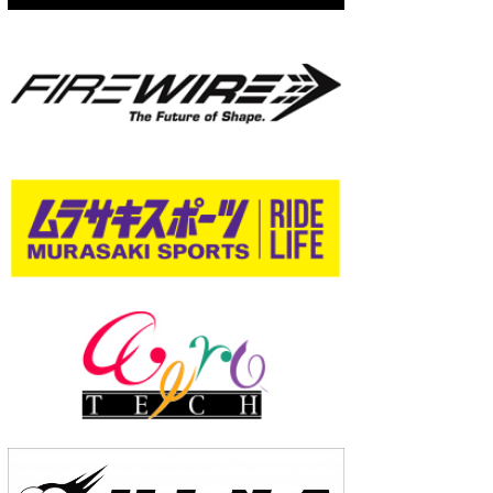
wanda
予報士 hiro.
banpaku
Mr.K
chappy
Romisea