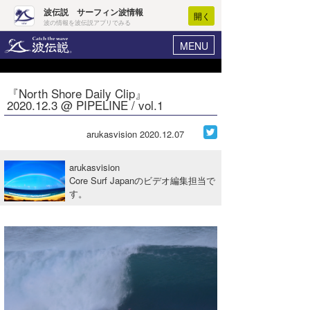
波伝説 サーフィン波情報
開く
波の情報を波伝説アプリでみる
MENU
ニュース
ヘルプ
マイホーム
『North Shore Daily Clip』
Core Surf Japan
2020.12.3 @ PIPELINE / vol.1
ログイン
コンテスト
新規会員登録
arukasvision
2020.12.07
ファッション/グッズ
波情報･概況
arukasvision
アート＆エンタメ
Core Surf Japanのビデオ編集担当で
波予想ツール
WAVE HUNTER
す。
コラム
気象情報
トラベル
ニュース
ショップ情報
サーフィンエリアガイド
ショップ情報
ウラナミ
会員メニュー