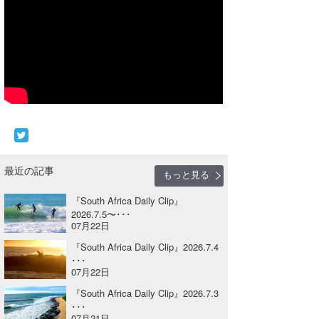
Core Surf Japan
メディア
Naoya Kimoto
波伝説アンバサダー/プロライダー
mitsuteru Kamio
SURFMEDIA
波伝説スタッフ
Yasunari Inoue
Colors MAGAZINE
福島寿実子
Yoshiyuki Obata
WAVAL
中浦“JET”章
☆加藤
波伝説
arukasvision
嵯峨明日香
+☆maki☆+
最近の記事
もっと見る
DELTA FORCE SURF
進士剛光
Aichan
『South Africa Daily Clip』
2026.7.5〜･･･
CBA Films
田原啓江
chan-U
07月22日
『South Africa Daily Clip』2026.7.4
熊谷素子
植村未来
ECE
･･･
07月22日
NOBUFUKU
G◎Da
『South Africa Daily Clip』2026.7.3
･･･
大野”MAR”修聖
H
07月21日