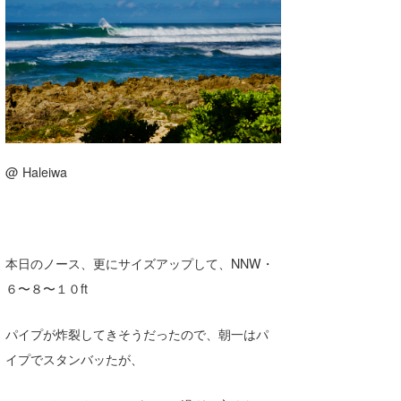
湘南
お知らせ
今月のプレゼント
千葉北
その他
伊豆
ルール＆How to
千葉南
VOTE!
大阪
@ Haleiwa
サーファーズ
四国
沖縄
ライター/寄稿メディア
本日のノース、更にサイズアップして、NNW・
６〜８〜１０ft
Core Surf Japan
メディア
Naoya Kimoto
パイプが炸裂してきそうだったので、朝一はパ
イプでスタンバッたが、
波伝説アンバサダー/プロライダー
mitsuteru Kamio
SURFMEDIA
波伝説スタッフ