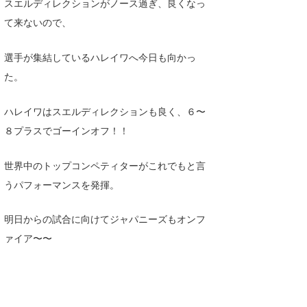
Yasunari Inoue
Colors MAGAZINE
福島寿実子
スエルディレクションがノース過ぎ、良くなっ
て来ないので、
Yoshiyuki Obata
WAVAL
中浦“JET”章
☆加藤
波伝説
選手が集結しているハレイワへ今日も向かっ
arukasvision
嵯峨明日香
+☆maki☆+
た。
DELTA FORCE SURF
進士剛光
Aichan
ハレイワはスエルディレクションも良く、６〜
CBA Films
田原啓江
chan-U
８プラスでゴーインオフ！！
熊谷素子
植村未来
ECE
世界中のトップコンペティターがこれでもと言
NOBUFUKU
G◎Da
うパフォーマンスを発揮。
大野”MAR”修聖
H
明日からの試合に向けてジャパニーズもオンフ
喜納海人
KID
ァイア〜〜
KOBU
KY