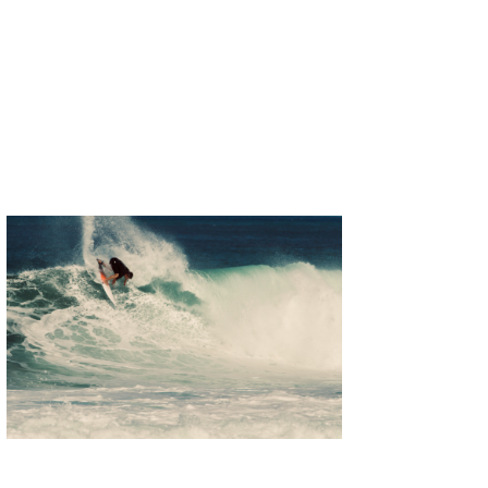
MIN
mitz
OYZ
S.K
Soulman
VAGY
waka☆=
YUKI☆
たっちー
ハンマー
まっきー