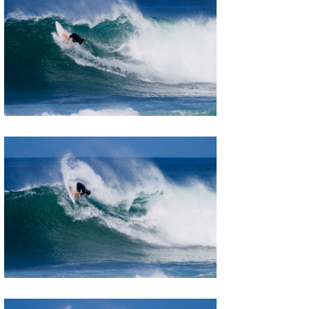
Mr.K
chappy
Romisea