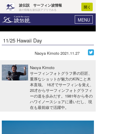
波伝説 サーフィン波情報
開く
波の情報を波伝説アプリでみる
MENU
ニュース
ヘルプ
マイホーム
11/25 Hawaii Day
Core Surf Japan
ログイン
コンテスト
Naoya Kimoto
2021.11.27
新規会員登録
ファッション/グッズ
Naoya Kimoto
波情報･概況
サーフィンフォトグラフ界の巨匠、
アート＆エンタメ
重厚なショットが魅力のKINこと木
波予想ツール
WAVE HUNTER
本直哉。 16才でサーフィンを覚え、
コラム
20才からサーフィンフォトグラフィ
気象情報
ーの道を歩みだす。1981年から冬の
ハワイノースショアに通いだし、現
トラベル
ニュース
在も最前線で活躍中。
ショップ情報
サーフィンエリアガイド
ショップ情報
ウラナミ
会員メニュー