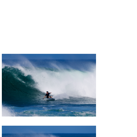
三輪予報士
小川予報士
上田純子
上條将美
唐澤予報士
SancheZ
ゴン
米山予報士
wanda
予報士 hiro.
banpaku