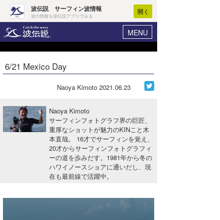
波伝説 サーフィン波情報
開く
波の情報を波伝説アプリでみる
MENU
ニュース
ヘルプ
マイホーム
6/21 Mexico Day
Core Surf Japan
ログイン
コンテスト
Naoya Kimoto
2021.06.23
新規会員登録
ファッション/グッズ
Naoya Kimoto
波情報･概況
サーフィンフォトグラフ界の巨匠、
アート＆エンタメ
重厚なショットが魅力のKINこと木
波予想ツール
WAVE HUNTER
本直哉。 16才でサーフィンを覚え、
コラム
20才からサーフィンフォトグラフィ
気象情報
ーの道を歩みだす。1981年から冬の
ハワイノースショアに通いだし、現
トラベル
ニュース
在も最前線で活躍中。
ショップ情報
サーフィンエリアガイド
ショップ情報
ウラナミ
会員メニュー