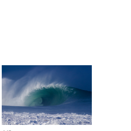
たっちー
ハンマー
まっきー
三輪予報士
小川予報士
上田純子
上條将美
唐澤予報士
SancheZ
ゴン
米山予報士