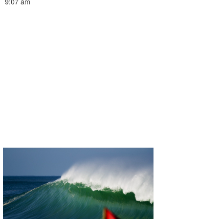
9:07 am
wanda
予報士 hiro.
banpaku
Mr.K
chappy
Romisea