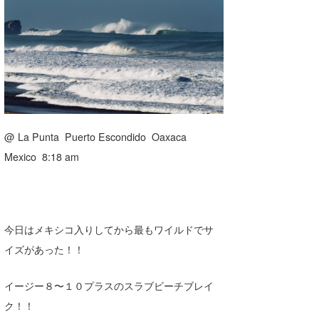
湘南
お知らせ
今月のプレゼント
千葉北
その他
伊豆
ルール＆How to
千葉南
VOTE!
大阪
@ La Punta Puerto Escondido Oaxaca
サーファーズ
Mexico 8:18 am
四国
沖縄
今日はメキシコ入りしてから最もワイルドでサ
イズがあった！！
イージー８〜１０プラスのスラブビーチブレイ
ク！！
ライター/寄稿メディア