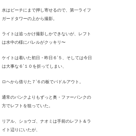
Core Surf Japan
水はビーチにまで押し寄せるので、第一ライフ
ガードタワーの上から撮影。
メディア
Naoya Kimoto
波伝説アンバサダー/プロライダー
mitsuteru Kamio
SURFMEDIA
ライトは追っかけ撮影しかできないが、レフト
は水中の様にバレルがクッキリ〜
波伝説スタッフ
Yasunari Inoue
Colors MAGAZINE
福島寿実子
Yoshiyuki Obata
WAVAL
中浦“JET”章
☆加藤
波伝説
ケイトは着いた初日・昨日６’５、そしては今日
は大事な６’１０を折ってしまい、
arukasvision
嵯峨明日香
+☆maki☆+
ロヘから借りた７’６の板でパドルアウト。
DELTA FORCE SURF
進士剛光
Aichan
CBA Films
田原啓江
chan-U
通常のバンクよりもずっと奥・ファーバンクの
方でレフトを狙っていた。
熊谷素子
植村未来
ECE
NOBUFUKU
G◎Da
リアル、ショウゴ、ナオミは手前のレフト＆ラ
イト辺りにいたが、
大野”MAR”修聖
H