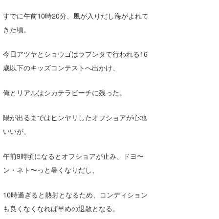
Core Surf Japan
すでに午前10時20分、風が入りだし海がよれて
きた頃。
メディア
Naoya Kimoto
波伝説アンバサダー/プロライダー
mitsuteru Kamio
SURFMEDIA
今日アツヤとショウゴはラプンタで行われる16
歳以下のキッズコンテストへ出かけ、
波伝説スタッフ
Yasunari Inoue
Colors MAGAZINE
福島寿実子
Yoshiyuki Obata
WAVAL
中浦“JET”章
☆加藤
波伝説
俺とリアルはシカテラビーチに残った。
arukasvision
嵯峨明日香
+☆maki☆+
陽が出るまではヒンヤリしたオフショアが心地
いいが、
DELTA FORCE SURF
進士剛光
Aichan
CBA Films
田原啓江
chan-U
午前9時頃になるとオフショアが止み、ドヨ〜
ン・ネト〜っと暑くなりだし、
熊谷素子
植村未来
ECE
NOBUFUKU
G◎Da
10時過ぎると熱射となるため、コンディション
も良くなくなれば早めの退散となる。
大野”MAR”修聖
H