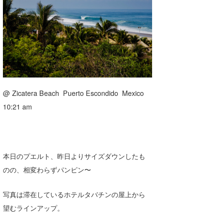
湘南
お知らせ
今月のプレゼント
千葉北
その他
伊豆
ルール＆How to
千葉南
VOTE!
大阪
@ Zicatera Beach Puerto Escondido Mexico
サーファーズ
10:21 am
四国
沖縄
本日のプエルト、昨日よりサイズダウンしたも
のの、相変わらずパンピン〜
写真は滞在しているホテルタバチンの屋上から
望むラインアップ。
ライター/寄稿メディア