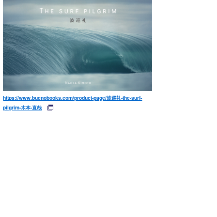
https://www.buenobooks.com/product-page/波巡礼-the-surf-
pilgrim-木本-直哉