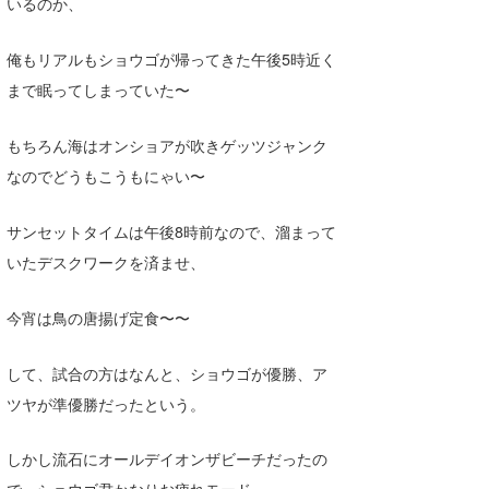
いるのか、
たっちー
俺もリアルもショウゴが帰ってきた午後5時近く
ハンマー
まで眠ってしまっていた〜
まっきー
もちろん海はオンショアが吹きゲッツジャンク
三輪予報士
なのでどうもこうもにゃい〜
小川予報士
サンセットタイムは午後8時前なので、溜まって
上田純子
いたデスクワークを済ませ、
上條将美
今宵は鳥の唐揚げ定食〜〜
唐澤予報士
して、試合の方はなんと、ショウゴが優勝、ア
SancheZ
ツヤが準優勝だったという。
ゴン
しかし流石にオールデイオンザビーチだったの
米山予報士