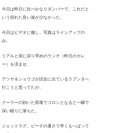
喜納海人
KID
今日は昨日に比べかなりダンパーで、これだと
いう切れた良い波が少なかった。
KOBU
KY
今日はビデオに徹し、写真はラインアップの
み。
MIN
リアルと宿に戻り早めのランチ（昨日のカレ
mitz
ー）を済ませ、
OYZ
アツヤ＆ショウゴが試合に出ているラプンタへ
S.K
行こうと思ってたが、
Soulman
クーラーの効いた部屋でゴロンとなると一瞬で
VAGY
深い眠りに落ちた。
waka☆=
ジェットラグ、ビーチの暑さで早くもへばって
YUKI☆