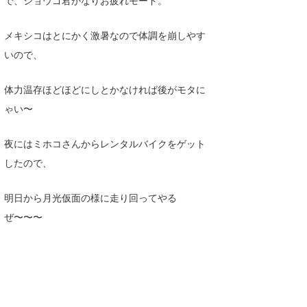
で、ショウゴ君かなりお疲れモード。
wanda
メキシコはとにかく激暑なので体調を崩しやす
予報士 hiro.
いので、
banpaku
体力温存ほどほどにしとかなければ後がモタに
Mr.K
ゃい〜
chappy
夜にはミホコさんからレンタルバイクをゲット
Romisea
したので、
明日から月光仮面の様に走り回ってやる
ぜ〜〜〜