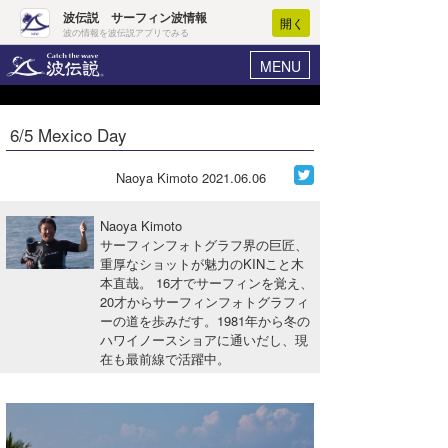
波伝説 サーフィン波情報
開く
波の情報を波伝説アプリでみる
MENU
ニュース
ヘルプ
マイホーム
6/5 Mexico Day
Core Surf Japan
ログイン
コンテスト
Naoya Kimoto
2021.06.06
新規会員登録
ファッション/グッズ
Naoya Kimoto
波情報･概況
サーフィンフォトグラフ界の巨匠、
アート＆エンタメ
重厚なショットが魅力のKINこと木
波予想ツール
WAVE HUNTER
本直哉。 16才でサーフィンを覚え、
コラム
20才からサーフィンフォトグラフィ
気象情報
ーの道を歩みだす。1981年から冬の
ハワイノースショアに通いだし、現
トラベル
ニュース
在も最前線で活躍中。
ショップ情報
サーフィンエリアガイド
ショップ情報
ウラナミ
会員メニュー