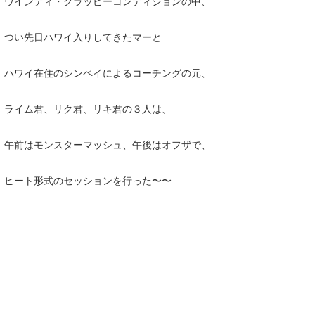
ウインディ・クラッピーコンディションの中、
Yasunari Inoue
Colors MAGAZINE
福島寿実子
Yoshiyuki Obata
WAVAL
中浦“JET”章
☆加藤
波伝説
つい先日ハワイ入りしてきたマーと
arukasvision
嵯峨明日香
+☆maki☆+
ハワイ在住のシンペイによるコーチングの元、
DELTA FORCE SURF
進士剛光
Aichan
ライム君、リク君、リキ君の３人は、
CBA Films
田原啓江
chan-U
午前はモンスターマッシュ、午後はオフザで、
熊谷素子
植村未来
ECE
NOBUFUKU
G◎Da
ヒート形式のセッションを行った〜〜
大野”MAR”修聖
H
喜納海人
KID
KOBU
KY