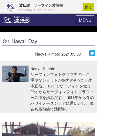
波伝説 サーフィン波情報
開く
波の情報を波伝説アプリでみる
MENU
ニュース
ヘルプ
マイホーム
3/1 Hawaii Day
Core Surf Japan
ログイン
コンテスト
Naoya Kimoto
2021.03.03
新規会員登録
ファッション/グッズ
Naoya Kimoto
波情報･概況
サーフィンフォトグラフ界の巨匠、
アート＆エンタメ
重厚なショットが魅力のKINこと木
波予想ツール
WAVE HUNTER
本直哉。 16才でサーフィンを覚え、
コラム
20才からサーフィンフォトグラフィ
気象情報
ーの道を歩みだす。1981年から冬の
ハワイノースショアに通いだし、現
トラベル
ニュース
在も最前線で活躍中。
ショップ情報
サーフィンエリアガイド
ショップ情報
ウラナミ
会員メニュー