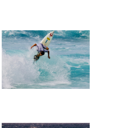
MIN
mitz
OYZ
S.K
Soulman
VAGY
waka☆=
YUKI☆
たっちー
ハンマー
まっきー