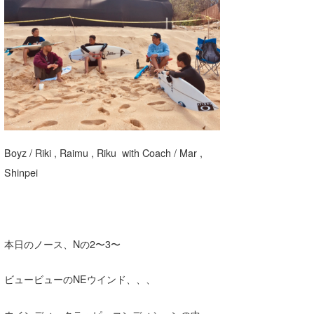
湘南
お知らせ
今月のプレゼント
千葉北
その他
伊豆
ルール＆How to
千葉南
VOTE!
大阪
サーファーズ
Boyz / Riki , Raimu , Riku with Coach / Mar ,
四国
Shinpei
沖縄
ライター/寄稿メディア
Core Surf Japan
本日のノース、Nの2〜3〜
メディア
Naoya Kimoto
ビュービューのNEウインド、、、
波伝説アンバサダー/プロライダー
mitsuteru Kamio
SURFMEDIA
波伝説スタッフ