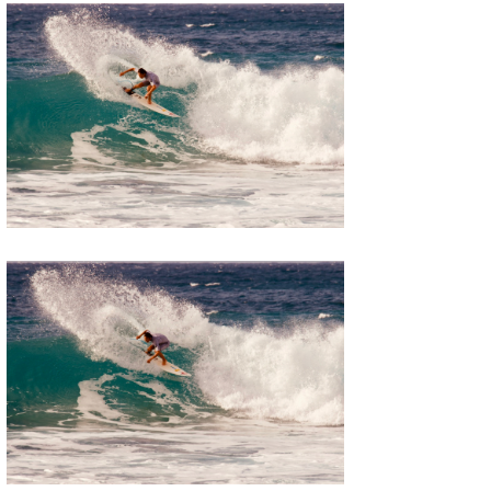
Mr.K
chappy
Romisea