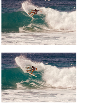
三輪予報士
小川予報士
上田純子
上條将美
唐澤予報士
SancheZ
ゴン
米山予報士
wanda
予報士 hiro.
banpaku