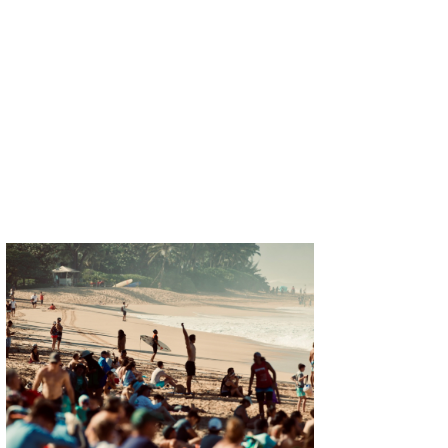
喜納海人
KID
KOBU
KY
MIN
mitz
OYZ
S.K
Soulman
VAGY
waka☆=
YUKI☆