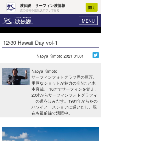
波伝説 サーフィン波情報
開く
波の情報を波伝説アプリでみる
MENU
ニュース
ヘルプ
マイホーム
12/30 Hawaii Day vol-1
Core Surf Japan
ログイン
コンテスト
Naoya Kimoto
2021.01.01
新規会員登録
ファッション/グッズ
Naoya Kimoto
波情報･概況
サーフィンフォトグラフ界の巨匠、
アート＆エンタメ
重厚なショットが魅力のKINこと木
波予想ツール
WAVE HUNTER
本直哉。 16才でサーフィンを覚え、
コラム
20才からサーフィンフォトグラフィ
気象情報
ーの道を歩みだす。1981年から冬の
ハワイノースショアに通いだし、現
トラベル
ニュース
在も最前線で活躍中。
ショップ情報
サーフィンエリアガイド
ショップ情報
ウラナミ
会員メニュー