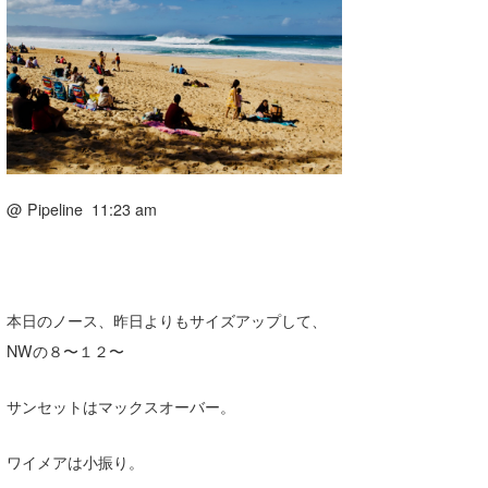
湘南
お知らせ
今月のプレゼント
千葉北
その他
伊豆
ルール＆How to
千葉南
VOTE!
大阪
@ Pipeline 11:23 am
サーファーズ
四国
沖縄
本日のノース、昨日よりもサイズアップして、
NWの８〜１２〜
サンセットはマックスオーバー。
ワイメアは小振り。
ライター/寄稿メディア