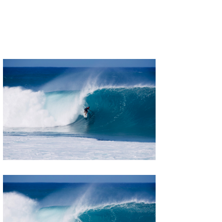
たっちー
ハンマー
まっきー
三輪予報士
小川予報士
上田純子
上條将美
唐澤予報士
SancheZ
ゴン
米山予報士