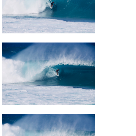
wanda
予報士 hiro.
banpaku
Mr.K
chappy
Romisea