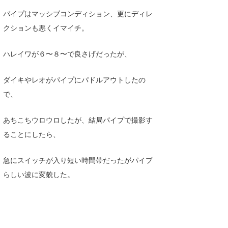
Core Surf Japan
パイプはマッシブコンディション、更にディレ
クションも悪くイマイチ。
メディア
Naoya Kimoto
波伝説アンバサダー/プロライダー
mitsuteru Kamio
SURFMEDIA
ハレイワが６〜８〜で良さげだったが、
波伝説スタッフ
Yasunari Inoue
Colors MAGAZINE
福島寿実子
ダイキやレオがパイプにパドルアウトしたの
で、
Yoshiyuki Obata
WAVAL
中浦“JET”章
☆加藤
波伝説
arukasvision
嵯峨明日香
+☆maki☆+
あちこちウロウロしたが、結局パイプで撮影す
ることにしたら、
DELTA FORCE SURF
進士剛光
Aichan
CBA Films
田原啓江
chan-U
急にスイッチが入り短い時間帯だったがパイプ
らしい波に変貌した。
熊谷素子
植村未来
ECE
NOBUFUKU
G◎Da
大野”MAR”修聖
H