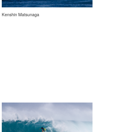
たっちー
Kenshin Matsunaga
ハンマー
まっきー
三輪予報士
小川予報士
上田純子
上條将美
唐澤予報士
SancheZ
ゴン
米山予報士