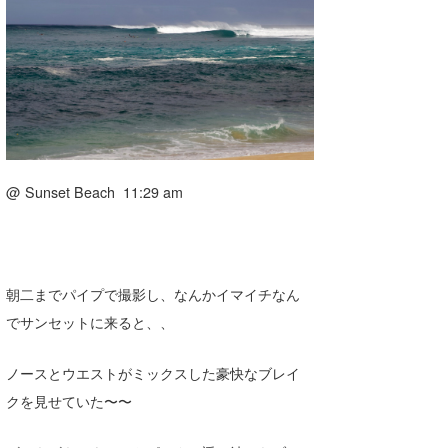
湘南
お知らせ
今月のプレゼント
千葉北
その他
伊豆
ルール＆How to
千葉南
VOTE!
大阪
@ Sunset Beach 11:29 am
サーファーズ
四国
沖縄
朝二までパイプで撮影し、なんかイマイチなん
でサンセットに来ると、、
ノースとウエストがミックスした豪快なブレイ
クを見せていた〜〜
ライター/寄稿メディア