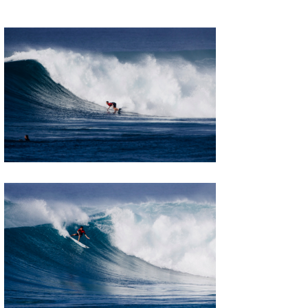
喜納海人
KID
KOBU
KY
MIN
mitz
OYZ
S.K
Soulman
VAGY
waka☆=
YUKI☆