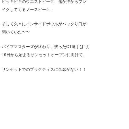
ビッキビキのウエストピーク、遥か沖からブレ
Core Surf Japan
イクしてくるノースピーク、
メディア
Naoya Kimoto
そして久々にインサイドボウルがバックり口が
波伝説アンバサダー/プロライダー
mitsuteru Kamio
SURFMEDIA
開いていた〜〜
波伝説スタッフ
Yasunari Inoue
Colors MAGAZINE
福島寿実子
パイプマスターズが終わり、残ったCT選手は1月
Yoshiyuki Obata
WAVAL
中浦“JET”章
☆加藤
波伝説
19日から始まるサンセットオープンに向けて、
arukasvision
嵯峨明日香
+☆maki☆+
サンセットでのプラクティスに余念がない！！
DELTA FORCE SURF
進士剛光
Aichan
CBA Films
田原啓江
chan-U
熊谷素子
植村未来
ECE
NOBUFUKU
G◎Da
大野”MAR”修聖
H