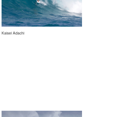
wanda
予報士 hiro.
banpaku
Kaisei Adachi
Mr.K
chappy
Romisea