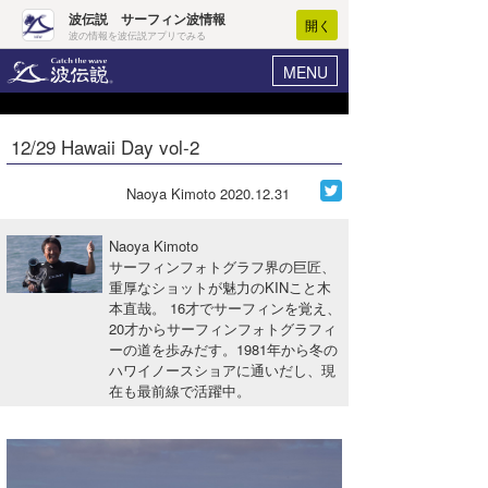
波伝説 サーフィン波情報
開く
波の情報を波伝説アプリでみる
MENU
ニュース
ヘルプ
マイホーム
12/29 Hawaii Day vol-2
Core Surf Japan
ログイン
コンテスト
Naoya Kimoto
2020.12.31
新規会員登録
ファッション/グッズ
Naoya Kimoto
波情報･概況
サーフィンフォトグラフ界の巨匠、
アート＆エンタメ
重厚なショットが魅力のKINこと木
波予想ツール
WAVE HUNTER
本直哉。 16才でサーフィンを覚え、
コラム
20才からサーフィンフォトグラフィ
気象情報
ーの道を歩みだす。1981年から冬の
ハワイノースショアに通いだし、現
トラベル
ニュース
在も最前線で活躍中。
ショップ情報
サーフィンエリアガイド
ショップ情報
ウラナミ
会員メニュー