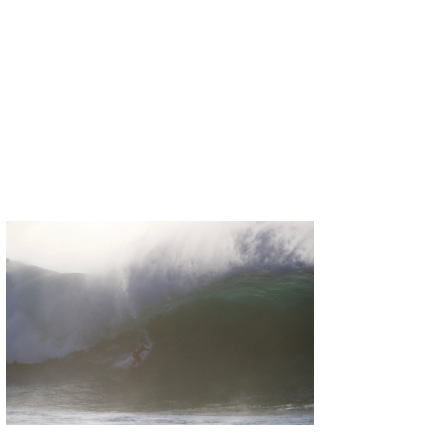
wanda
予報士 hiro.
banpaku
Mr.K
chappy
Romisea