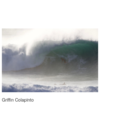
たっちー
ハンマー
まっきー
三輪予報士
小川予報士
上田純子
上條将美
唐澤予報士
Griffin Colapinto
SancheZ
ゴン
米山予報士