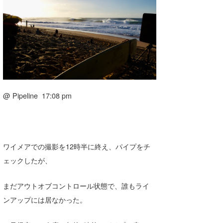
湘南
お知らせ
今月のプレゼント
千葉北
その他
伊豆
ルール＆How to
千葉南
VOTE!
大阪
@ Pipeline 17:08 pm
サーファーズ
四国
沖縄
ワイメアでの撮影を12時半に終え、パイプをチ
ェックしたが、
まだアウトオブコントロール状態で、誰もライ
ンアップには居なかった。
ライター/寄稿メディア