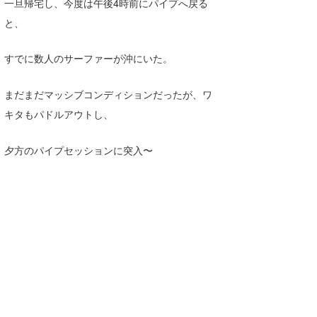
一旦帰宅し、今度は午後4時前にパイプへ戻る
Core Surf Japan
と、
メディア
Naoya Kimoto
すでに数人のサーファーが沖にいた。
波伝説アンバサダー/プロライダー
mitsuteru Kamio
SURFMEDIA
まだまだマッシブコンディションだったが、ワ
波伝説スタッフ
Yasunari Inoue
Colors MAGAZINE
福島寿実子
キタもパドルアウトし、
Yoshiyuki Obata
WAVAL
中浦“JET”章
☆加藤
波伝説
夕方のパイプセッションに突入〜
arukasvision
嵯峨明日香
+☆maki☆+
DELTA FORCE SURF
進士剛光
Aichan
CBA Films
田原啓江
chan-U
熊谷素子
植村未来
ECE
NOBUFUKU
G◎Da
大野”MAR”修聖
H