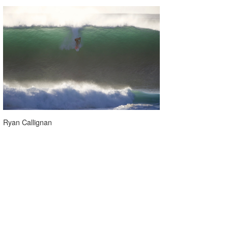
喜納海人
KID
KOBU
KY
MIN
mitz
OYZ
Ryan Callignan
S.K
Soulman
VAGY
waka☆=
YUKI☆