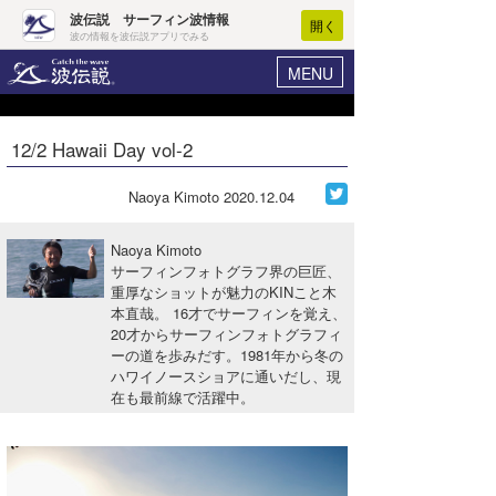
波伝説 サーフィン波情報
開く
波の情報を波伝説アプリでみる
MENU
ニュース
ヘルプ
マイホーム
12/2 Hawaii Day vol-2
Core Surf Japan
ログイン
コンテスト
Naoya Kimoto
2020.12.04
新規会員登録
ファッション/グッズ
Naoya Kimoto
波情報･概況
サーフィンフォトグラフ界の巨匠、
アート＆エンタメ
重厚なショットが魅力のKINこと木
波予想ツール
WAVE HUNTER
本直哉。 16才でサーフィンを覚え、
コラム
20才からサーフィンフォトグラフィ
気象情報
ーの道を歩みだす。1981年から冬の
ハワイノースショアに通いだし、現
トラベル
ニュース
在も最前線で活躍中。
ショップ情報
サーフィンエリアガイド
ショップ情報
ウラナミ
会員メニュー